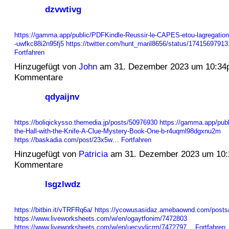
dzvwtivg
https://gamma.app/public/PDFKindle-Reussir-le-CAPES-etou-lagregation
-uwfkc88i2n95fj5
https://twitter.com/hunt_maril8656/status/174156979
Fortfahren
Hinzugefügt von
John
am 31. Dezember 2023 um 10:34
Kommentare
qdyaijnv
https://boliqickysso.themedia.jp/posts/50976930
https://gamma.app/publ
the-Hall-with-the-Knife-A-Clue-Mystery-Book-One-b-r4uqml98dgxnu2m
https://baskadia.com/post/23x5w…
Fortfahren
Hinzugefügt von
Patricia
am 31. Dezember 2023 um 10
Kommentare
lsgzlwdz
https://bitbin.it/vTRFRq6a/
https://ycowusasidaz.amebaownd.com/posts
https://www.liveworksheets.com/w/en/ogaytfonim/7472803
https://www.liveworksheets.com/w/en/uecvvljcrm/7472797…
Fortfahren