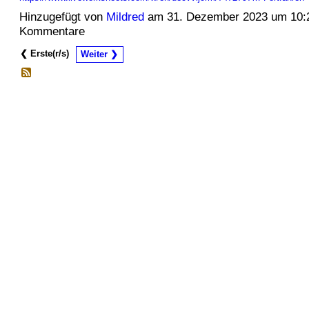
Hinzugefügt von
Mildred
am 31. Dezember 2023 um 10:
Kommentare
❮ Erste(r/s)
Weiter ❯
© 2026 Erstellt von
Jochen und Susanne Janus
. Powered by