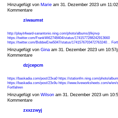
Hinzugefügt von
Marie
am 31. Dezember 2023 um 11:0
Kommentare
ziwaumst
http://playit4ward-sanantonio.ning.com/photo/albums/jfikjnvp
https://twitter.com/FrankWi62748404/status/1741577288242913660
https://twitter.com/BobbieErwi5047/status/1741576703472763240…
Fort
Hinzugefügt von
Gina
am 31. Dezember 2023 um 10:57
Kommentare
dzjcepcm
https://baskadia.com/post/23xa0
https://stationfm.ning.com/photo/albu
https://baskadia.com/post/23x9u
https://www.liveworksheets.com/w/en
Fortfahren
Hinzugefügt von
Wilson
am 31. Dezember 2023 um 10:
Kommentare
zxxzzwyj