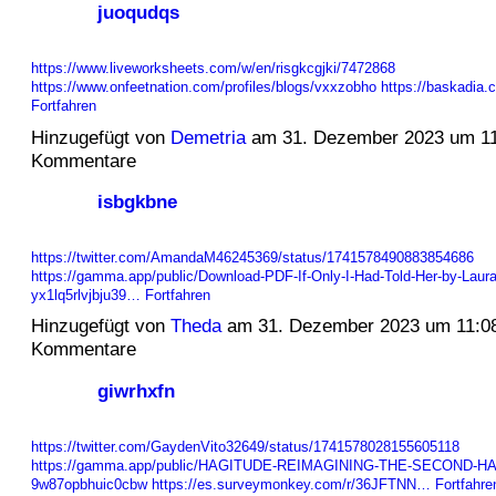
juoqudqs
https://www.liveworksheets.com/w/en/risgkcgjki/7472868
https://www.onfeetnation.com/profiles/blogs/vxxzobho
https://baskadia
Fortfahren
Hinzugefügt von
Demetria
am 31. Dezember 2023 um 1
Kommentare
isbgkbne
https://twitter.com/AmandaM46245369/status/1741578490883854686
https://gamma.app/public/Download-PDF-If-Only-I-Had-Told-Her-by-Laura
yx1lq5rlvjbju39…
Fortfahren
Hinzugefügt von
Theda
am 31. Dezember 2023 um 11:0
Kommentare
giwrhxfn
https://twitter.com/GaydenVito32649/status/1741578028155605118
https://gamma.app/public/HAGITUDE-REIMAGINING-THE-SECOND-HA
9w87opbhuic0cbw
https://es.surveymonkey.com/r/36JFTNN…
Fortfahre