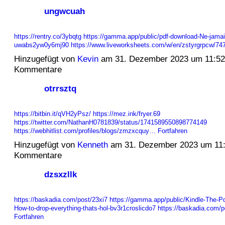
ungwcuah
https://rentry.co/3ybqtg
https://gamma.app/public/pdf-download-Ne-jamais
uwabs2yw0y6mj90
https://www.liveworksheets.com/w/en/zstyrgrpcw/7
Hinzugefügt von
Kevin
am 31. Dezember 2023 um 11:5
Kommentare
otrrsztq
https://bitbin.it/qVH2yPsz/
https://mez.ink/fryer.69
https://twitter.com/NathanH0781839/status/1741589550898774149
https://webhitlist.com/profiles/blogs/zmzxcquy…
Fortfahren
Hinzugefügt von
Kenneth
am 31. Dezember 2023 um 11
Kommentare
dzsxzllk
https://baskadia.com/post/23xi7
https://gamma.app/public/Kindle-The-Po
How-to-drop-everything-thats-hol-bv3r1croslicdo7
https://baskadia.com/
Fortfahren