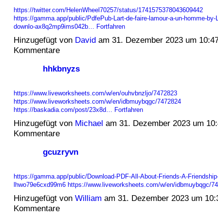
https://twitter.com/HelenWheel70257/status/1741575378043609442
https://gamma.app/public/PdfePub-Lart-de-faire-lamour-a-un-homme-by-
downlo-ax8q2mp9ims042b…
Fortfahren
Hinzugefügt von
David
am 31. Dezember 2023 um 10:4
Kommentare
hhkbnyzs
https://www.liveworksheets.com/w/en/ouhvbnzljo/7472823
https://www.liveworksheets.com/w/en/idbmuybqgc/7472824
https://baskadia.com/post/23x8d…
Fortfahren
Hinzugefügt von
Michael
am 31. Dezember 2023 um 10
Kommentare
gcuzryvn
https://gamma.app/public/Download-PDF-All-About-Friends-A-Friendship-
lhwo79e6cxd99m6
https://www.liveworksheets.com/w/en/idbmuybqgc/
Hinzugefügt von
William
am 31. Dezember 2023 um 10:
Kommentare