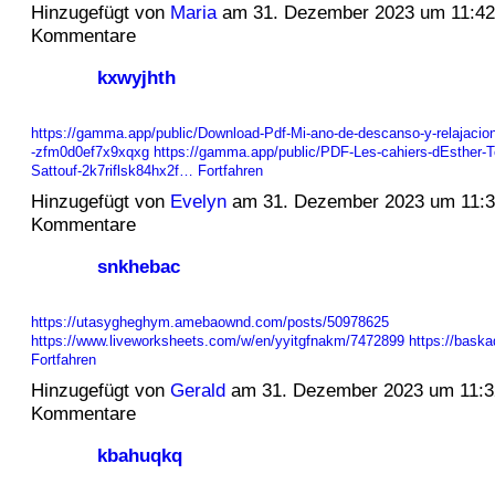
Hinzugefügt von
Maria
am 31. Dezember 2023 um 11:4
Kommentare
kxwyjhth
https://gamma.app/public/Download-Pdf-Mi-ano-de-descanso-y-relajacio
-zfm0d0ef7x9xqxg
https://gamma.app/public/PDF-Les-cahiers-dEsther-T
Sattouf-2k7riflsk84hx2f…
Fortfahren
Hinzugefügt von
Evelyn
am 31. Dezember 2023 um 11:
Kommentare
snkhebac
https://utasygheghym.amebaownd.com/posts/50978625
https://www.liveworksheets.com/w/en/yyitgfnakm/7472899
https://bask
Fortfahren
Hinzugefügt von
Gerald
am 31. Dezember 2023 um 11:
Kommentare
kbahuqkq