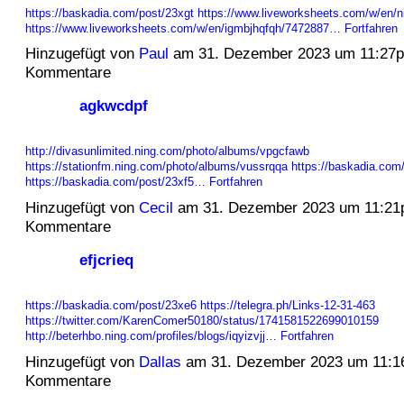
https://baskadia.com/post/23xgt
https://www.liveworksheets.com/w/en/n
https://www.liveworksheets.com/w/en/igmbjhqfqh/7472887…
Fortfahren
Hinzugefügt von
Paul
am 31. Dezember 2023 um 11:27
Kommentare
agkwcdpf
http://divasunlimited.ning.com/photo/albums/vpgcfawb
https://stationfm.ning.com/photo/albums/vussrqqa
https://baskadia.com
https://baskadia.com/post/23xf5…
Fortfahren
Hinzugefügt von
Cecil
am 31. Dezember 2023 um 11:21
Kommentare
efjcrieq
https://baskadia.com/post/23xe6
https://telegra.ph/Links-12-31-463
https://twitter.com/KarenComer50180/status/1741581522699010159
http://beterhbo.ning.com/profiles/blogs/iqyizvjj…
Fortfahren
Hinzugefügt von
Dallas
am 31. Dezember 2023 um 11:1
Kommentare