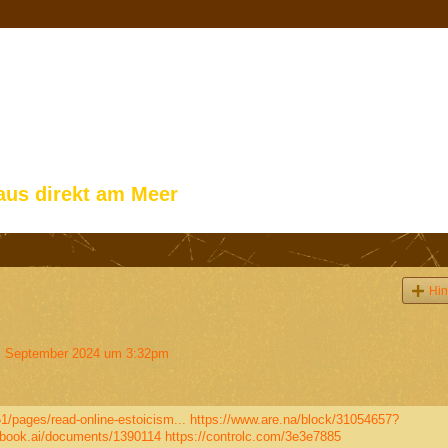
aus direkt am Meer
Hin
 September 2024 um 3:32pm
/pages/read-online-estoicism...
https://www.are.na/block/31054657?
ebook.ai/documents/1390114
https://controlc.com/3e3e7885