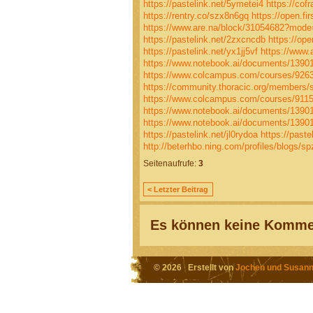
https://pastelink.net/5ymetei4
https://co
https://rentry.co/szx8n6gq
https://open.f
https://www.are.na/block/31054682?mode
https://pastelink.net/2zxcncdb
https://op
https://pastelink.net/yx1jj5vf
https://www.
https://www.notebook.ai/documents/1390
https://www.colcampus.com/courses/92635
https://community.thoracic.org/members
https://www.colcampus.com/courses/91151
https://www.notebook.ai/documents/1390
https://www.notebook.ai/documents/1390
https://pastelink.net/jl0rydoa
https://paste
http://beterhbo.ning.com/profiles/blogs/s
Seitenaufrufe:
3
< Letzter Beitrag
Es können keine Kommen
© 2026 Erstellt von
Jochen und Susann