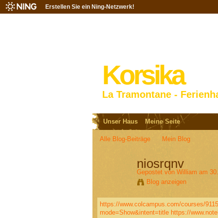
Erstellen Sie ein Ning-Netzwerk!
Korsika
La Tramontane - Ferienh
Unser Haus
Meine Seite
Alle Blog-Beiträge
Mein Blog
niosrqnv
Gepostet von
William
am 30.
Blog anzeigen
https://www.colcampus.com/courses/91151
mode=Show&intent=title
https://www.not