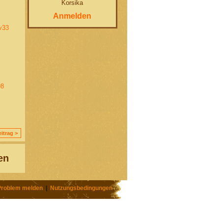
Korsika
Anmelden
v33
98
itrag >
en
Problem melden
|
Nutzungsbedingungen