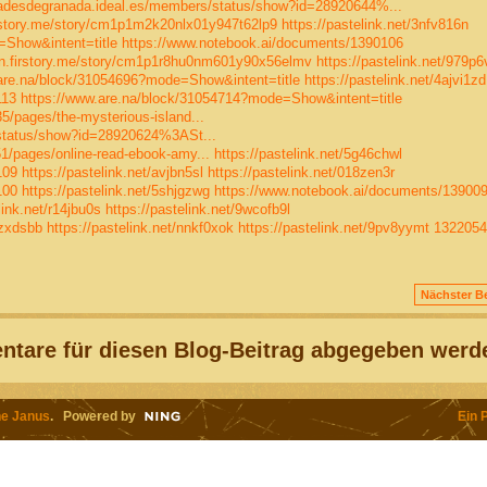
fradesdegranada.ideal.es/members/status/show?id=28920644%...
irstory.me/story/cm1p1m2k20nlx01y947t62lp9
https://pastelink.net/3nfv816n
=Show&intent=title
https://www.notebook.ai/documents/1390106
en.firstory.me/story/cm1p1r8hu0nm601y90x56elmv
https://pastelink.net/979p6
are.na/block/31054696?mode=Show&intent=title
https://pastelink.net/4ajvi1zd
113
https://www.are.na/block/31054714?mode=Show&intent=title
/pages/the-mysterious-island...
/status/show?id=28920624%3ASt...
/pages/online-read-ebook-amy...
https://pastelink.net/5g46chwl
109
https://pastelink.net/avjbn5sl
https://pastelink.net/018zen3r
100
https://pastelink.net/5shjgzwg
https://www.notebook.ai/documents/13900
link.net/r14jbu0s
https://pastelink.net/9wcofb9l
pzxdsbb
https://pastelink.net/nnkf0xok
https://pastelink.net/9pv8yymt
1322054
Nächster Be
tare für diesen Blog-Beitrag abgegeben werd
e Janus
. Powered by
Ein 