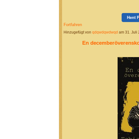
Hent 
Fortfahren
Hinzugefügt von
qdqwdqwdwqd
am 31. Juli
En decemberöverensko