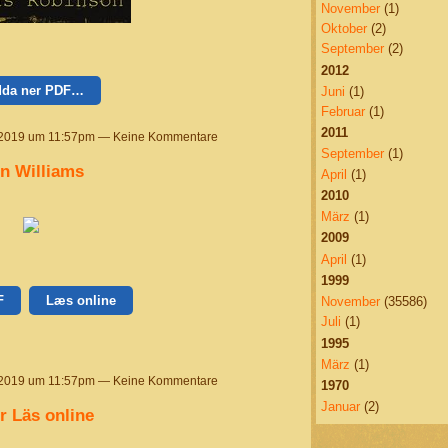
November
(1)
Oktober
(2)
September
(2)
2012
dda ner PDF…
Juni
(1)
Februar
(1)
2011
 2019 um 11:57pm — Keine Kommentare
September
(1)
n Williams
April
(1)
2010
März
(1)
2009
April
(1)
1999
F
Læs online
November
(35586)
Juli
(1)
1995
März
(1)
 2019 um 11:57pm — Keine Kommentare
1970
Januar
(2)
r Läs online