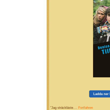
Ladda ner
”Jag sträckläste.…
Fortfahren