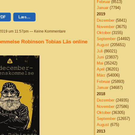
Februar
(8513)
Januar
(7794)
2019
PDF
Læs…
Dezember
(5841)
November
(3675)
 2019 um 11:57pm — Keine Kommentare
Oktober
(3155)
September
(14492)
mmelse Robinson Tobias Läs online
August
(205651)
Juli
(86021)
Juni
(23837)
Mai
(35242)
April
(36201)
März
(54006)
Februar
(25893)
Januar
(34687)
2018
Dezember
(24935)
November
(27586)
Oktober
(36305)
September
(12657)
August
(675)
2013