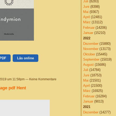
Juli
(8283)
Juni
(8398)
Mai
(9367)
April
(12481)
März
(13112)
Februar
(14206)
Januar
(15210)
2022
Dezember
(15880)
November
(13173)
Oktober
(15445)
 PDF
Läs online
September
(15019)
August
(15686)
Juli
(14784)
Juni
(18753)
 2019 um 11:58pm — Keine Kommentare
Mai
(21501)
April
(21500)
ge pdf Hent
März
(16925)
Februar
(16284)
Januar
(9013)
2021
Dezember
(14277)