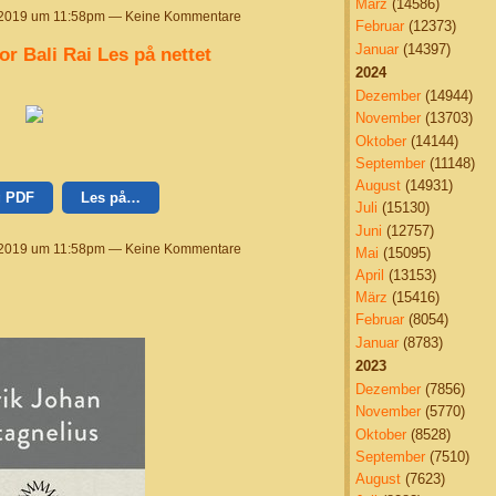
März
(14586)
 2019 um 11:58pm — Keine Kommentare
Februar
(12373)
Januar
(14397)
r Bali Rai Les på nettet
2024
Dezember
(14944)
November
(13703)
Oktober
(14144)
September
(11148)
August
(14931)
g PDF
Les på…
Juli
(15130)
Juni
(12757)
 2019 um 11:58pm — Keine Kommentare
Mai
(15095)
April
(13153)
März
(15416)
Februar
(8054)
Januar
(8783)
2023
Dezember
(7856)
November
(5770)
Oktober
(8528)
September
(7510)
August
(7623)