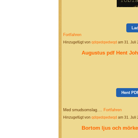
La
Fortfahren
Hinzugefügt von
qdqwdqwdwqd
am 31. Juli
Augustus pdf Hent Joh
Hent PD
Med smudsomslag.…
Fortfahren
Hinzugefügt von
qdqwdqwdwqd
am 31. Juli
Bortom ljus och mörke