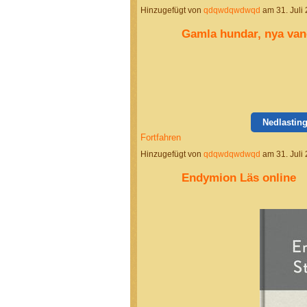
Hinzugefügt von
qdqwdqwdwqd
am 31. Juli
Gamla hundar, nya vano
Nedlastin
Fortfahren
Hinzugefügt von
qdqwdqwdwqd
am 31. Juli
Endymion Läs online