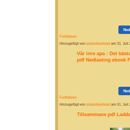
Ned
Fortfahren
Hinzugefügt von
qdqwdqwdwqd
am 31. Juli
Vår inre apa : Det bäs
pdf Nedlasting ebook 
Ned
Fortfahren
Hinzugefügt von
qdqwdqwdwqd
am 31. Juli
Tillsammans pdf Ladda