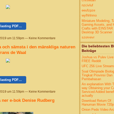
chrswdah
nzcivluf
eeufzpze
wyfhhhmo
Miniature Modeling, T
Gaming Assets, and 
lasting PDF…
Crafts with EINSTAR
Desktop 3D Scanner
szorvevr
 2019 um 11:59pm — Keine Kommentare
Die beliebtesten B
ta och sämsta i den mänskliga naturen
Beiträge
Frans de Waal
Joshua vs Pulev Live
FREE Reddit
UFC 256 Live Stream
Soal Olimpiade Biolo
Tingkat Provinsi Dan
Pembahasan
lasting PDF…
An explanation With 
way Obtaining your C
Serviced Added benef
 2019 um 11:59pm — Keine Kommentare
actually
 ner e-bok Denise Rudberg
Download Return Of
Hanuman Movie 720p
Onion Pedo Video Arc