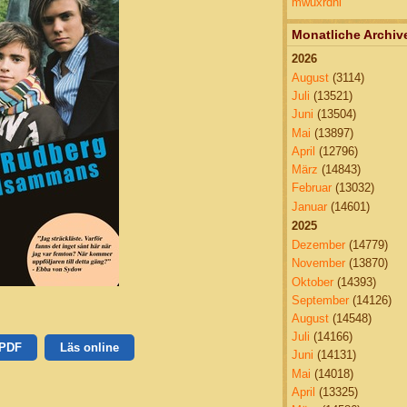
mwuxrdnl
Monatliche Archiv
2026
August
(3114)
Juli
(13521)
Juni
(13504)
Mai
(13897)
April
(12796)
März
(14843)
Februar
(13032)
Januar
(14601)
2025
Dezember
(14779)
November
(13870)
Oktober
(14393)
September
(14126)
August
(14548)
Juli
(14166)
 PDF
Läs online
Juni
(14131)
Mai
(14018)
April
(13325)