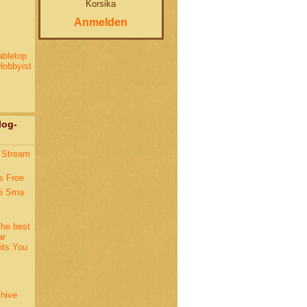
Korsika
Anmelden
abletop
Hobbyist
log-
 Stream
s Free
gi Sma
The best
ar
its You
hive