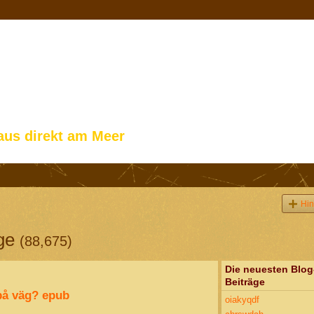
aus direkt am Meer
Hin
äge
(88,675)
Die neuesten Blog
Beiträge
 på väg? epub
oiakyqdf