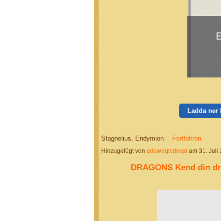
Ladda ner
Stagnelius, Endymion…
Fortfahren
Hinzugefügt von
qdqwdqwdwqd
am 31. Juli
DRAGONS Kend din dra