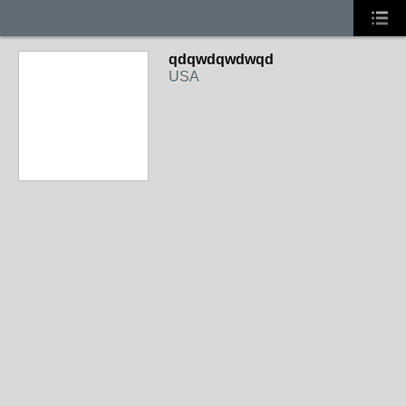
qdqwdqwdwqd
USA