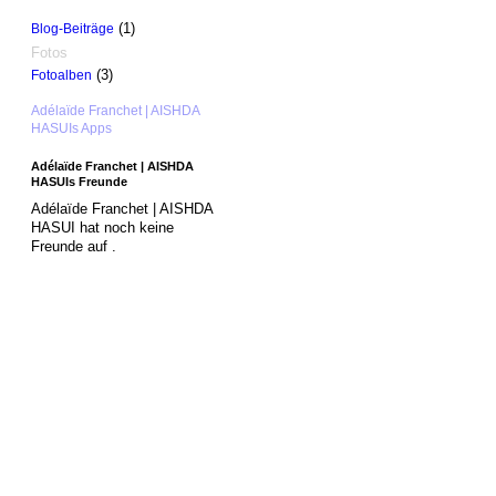
(1)
Blog-Beiträge
Fotos
(3)
Fotoalben
Adélaïde Franchet | AISHDA
HASUIs Apps
Adélaïde Franchet | AISHDA
HASUIs Freunde
Adélaïde Franchet | AISHDA
HASUI hat noch keine
Freunde auf .
© 2026 Erstellt von
Jochen und Susanne Janus
. Powered by