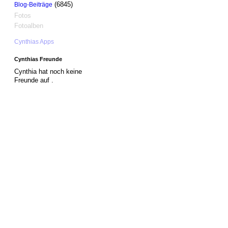
(6845)
Blog-Beiträge
Fotos
Fotoalben
Cynthias Apps
Cynthias Freunde
Cynthia hat noch keine
Freunde auf .
© 2026 Erstellt von
Jochen und Susanne Janus
. Powered by