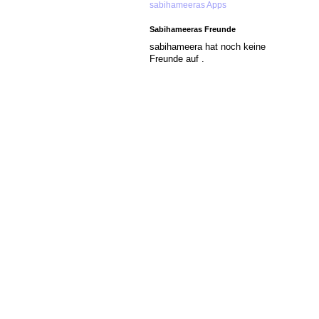
sabihameeras Apps
Sabihameeras Freunde
sabihameera hat noch keine
Freunde auf .
© 2026 Erstellt von
Jochen und Susanne J