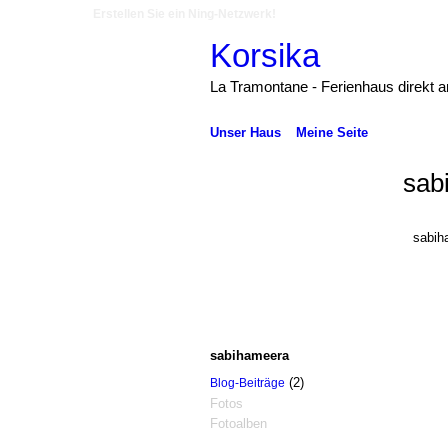
Erstellen Sie ein Ning-Netzwerk!
Korsika
La Tramontane - Ferienhaus direkt 
Unser Haus
Meine Seite
sab
sabih
sabihameera
(2)
Blog-Beiträge
Fotos
Fotoalben