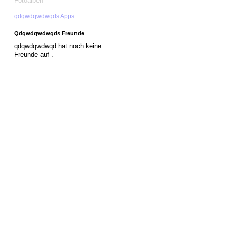
Fotoalben
qdqwdqwdwqds Apps
Qdqwdqwdwqds Freunde
qdqwdqwdwqd hat noch keine
Freunde auf .
© 2026 Erstellt von
Jochen und Susanne Janus
. Powered by