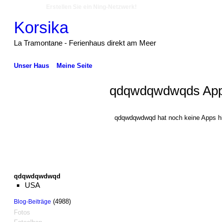
Erstellen Sie ein Ning-Netzwerk!
Korsika
La Tramontane - Ferienhaus direkt am Meer
Unser Haus
Meine Seite
qdqwdqwdwqds Ap
qdqwdqwdwqd hat noch keine Apps hi
qdqwdqwdwqd
USA
(4988)
Blog-Beiträge
Fotos