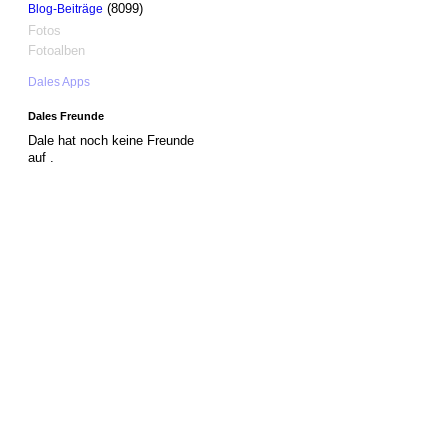
(8099)
Blog-Beiträge
Fotos
Fotoalben
Dales Apps
Dales Freunde
Dale hat noch keine Freunde
auf .
© 2026 Erstellt von
Jochen und Susanne Janus
. Powered by