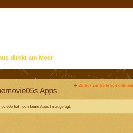
aus direkt am Meer
Zurück zur Seite von online
inemovie05s Apps
movie05 hat noch keine Apps hinzugefügt.