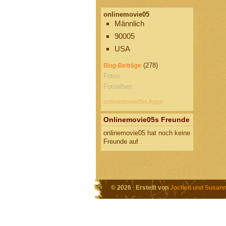
onlinemovie05
Männlich
90005
USA
(278)
Blog-Beiträge
Fotos
Fotoalben
onlinemovie05s Apps
Onlinemovie05s Freunde
onlinemovie05 hat noch keine
Freunde auf .
© 2026 Erstellt von
Jochen und Susann