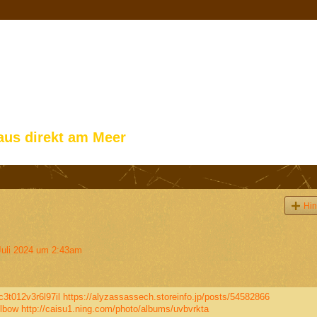
aus direkt am Meer
Hin
uli 2024 um 2:43am
c3t012v3r6l97il
https://alyzassassech.storeinfo.jp/posts/54582866
plbow
http://caisu1.ning.com/photo/albums/uvbvrkta