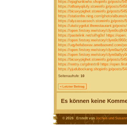
https://ejaghunkiwho.shopinfo.jp/posts/5
https://othanyqilufy.storeinfo.jp/posts/54
https://bicuxypighet.storeinfo.jp/posts/54
https://stationfm.ning.com/photo/albums
https://alyzassassech.storeinfo.jp/posts
https://ututicygelut.therestaurant.jp/post
https://open.firstory.me/story/clym9cq9
https://pastelink.net/sifhg0sf
https://open
https://open.firstory.me/story/clym9cl96
https://uqyhefuboxuv.amebaownd.com/po
https://open.firstory.me/story/clym9azf
https://open.firstory.me/story/clym9a8y
https://bicuxypighet.storeinfo.jp/posts/54
https://rentry.co/gdnrxtn9
https://open.fi
https://yjudubockang.shopinfo.jp/posts/5
Seitenaufrufe:
10
< Letzter Beitrag
Es können keine Kommen
© 2026 Erstellt von
Jochen und Susann