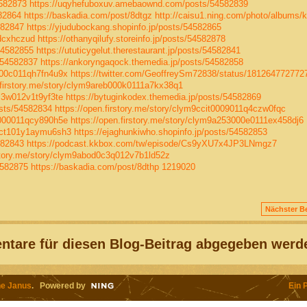
4582873
https://uqyhefuboxuv.amebaownd.com/posts/54582839
582864
https://baskadia.com/post/8dtgz
http://caisu1.ning.com/photo/albums/
582847
https://yjudubockang.shopinfo.jp/posts/54582865
/dcxhczud
https://othanyqilufy.storeinfo.jp/posts/54582878
/54582855
https://ututicygelut.therestaurant.jp/posts/54582841
s/54582837
https://ankoryngaqock.themedia.jp/posts/54582858
n000c011qh7fn4u9x
https://twitter.com/GeoffreySm72838/status/18126477277
.firstory.me/story/clym9areb000k0111a7kx38q1
0c3w012v1t9yf3te
https://bytuginkodex.themedia.jp/posts/54582869
sts/54582834
https://open.firstory.me/story/clym9ccit0009011q4czw0fqc
y0000011qcy890h5e
https://open.firstory.me/story/clym9a253000e0111ex458dj6
y0ct101y1aymu6sh3
https://ejaghunkiwho.shopinfo.jp/posts/54582853
582843
https://podcast.kkbox.com/tw/episode/Cs9yXU7x4JP3LNmgz7
rstory.me/story/clym9abod0c3q012v7b1ld52z
4582875
https://baskadia.com/post/8dthp
1219020
Nächster Be
tare für diesen Blog-Beitrag abgegeben werd
e Janus
. Powered by
Ein 