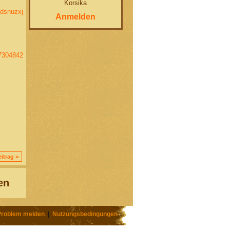
Korsika
kdsnuzxj
Anmelden
27304842
itrag >
en
Problem melden
|
Nutzungsbedingungen