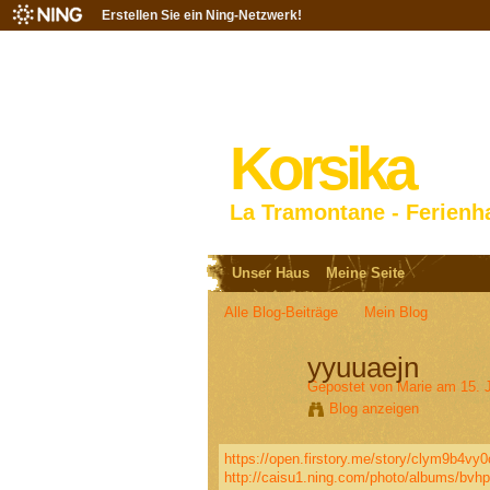
Erstellen Sie ein Ning-Netzwerk!
Korsika
La Tramontane - Ferienh
Unser Haus
Meine Seite
Alle Blog-Beiträge
Mein Blog
yyuuaejn
Gepostet von
Marie
am 15. J
Blog anzeigen
https://open.firstory.me/story/clym9b4vy0
http://caisu1.ning.com/photo/albums/bvh