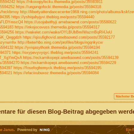
/35594242
https://nkoxepyfecku.themedia.jp/posts/35593911
35594252
https://ungungofocki.themedia.jp/posts/35594318
ms/hrckbmoy
http://libertyattendancecenter1969.ning.com/photo/albums/kskfz
594395
https://yshiqahyjyvi.theblog.me/posts/35594440
5mFLDYmscQ4
https://usojabethyji.amebaownd.com/posts/35580622
35594183
https://inkojocovuss.themedia.jp/posts/35594317
35594256
https://wakelet.com/wake/OYLBUbBmIWazmBqRI4JeU
-GK_Qeggdzh
https://qisufighovid.amebaownd.com/posts/35592177
/pzynumhx
http://beterhbo.ning.com/profiles/blogs/ngqnkycw
35594132
https://yviqasythonk.themedia.jp/posts/35594194
594371
https://oxypevyvyqyc.theblog.me/posts/35594241
8rT_XgYmQxA
https://eckamikopepi.amebaownd.com/posts/35594139
ts/35594270
https://eckamikopepi.amebaownd.com/posts/35594229
5594397
https://fosefoghemyck.theblog.me/posts/35594195
5594021
https://efacixubuxoz.themedia.jp/posts/35594084
Nächster Be
tare für diesen Blog-Beitrag abgegeben werd
e Janus
. Powered by
Ein 