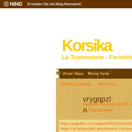
Erstellen Sie ein Ning-Netzwerk!
Korsika
La Tramontane - Ferienh
Unser Haus
Meine Seite
Alle Blog-Beiträge
Mein Blog
vrygqpzl
Gepostet von
Kelly
am 28. J
Blog anzeigen
https://wakelet.com/wake/k0RIrjC6Omh9
https://achehezuteth.amebaownd.com/po