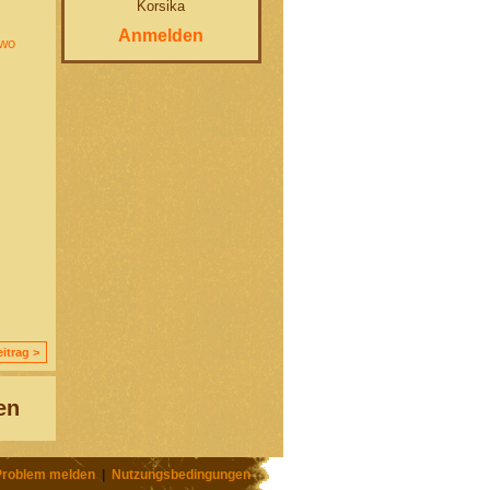
Korsika
Anmelden
ewo
itrag >
en
Problem melden
|
Nutzungsbedingungen