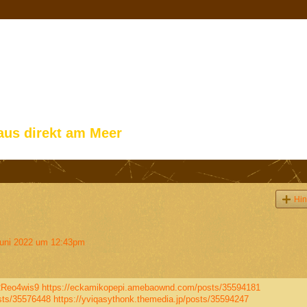
aus direkt am Meer
Hin
uni 2022 um 12:43pm
2Reo4wis9
https://eckamikopepi.amebaownd.com/posts/35594181
sts/35576448
https://yviqasythonk.themedia.jp/posts/35594247