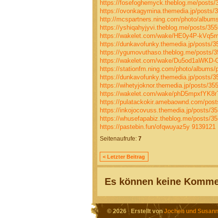
https://fosefoghemyck.theblog.me/posts
https://ovonkagymina.themedia.jp/posts/
http://mcspartners.ning.com/photo/albu
https://yshiqahyjyvi.theblog.me/posts/35
https://wakelet.com/wake/HE0y4P-kVq
https://dunkavofunky.themedia.jp/posts/
https://ygumovuthaso.theblog.me/posts/
https://wakelet.com/wake/Du5od1aWKD
https://stationfm.ning.com/photo/albums
https://dunkavofunky.themedia.jp/posts/
https://wihetyjoknor.themedia.jp/posts/35
https://wakelet.com/wake/phD5mpxfYK
https://pulatackokir.amebaownd.com/pos
https://inkojocovuss.themedia.jp/posts/3
https://whusefapabiz.theblog.me/posts/3
https://pastebin.fun/ofqwuyaz5y
9139121
Seitenaufrufe:
7
< Letzter Beitrag
Es können keine Kommen
© 2026 Erstellt von
Jochen und Susann