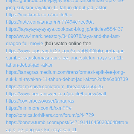
https://gumroad.com/jayjayno02/p/transformasi-apik-lee-
jong-suk-kini-rayakan-11-tahun-debut-jadi-aktor
https://muckrack.com/profile/bio
https://note.com/tanagr/n/n77494e7ec30a
https://jayayayayayaya.cookpad-blog.jp/articles/584437
http://www.4mark.net/story/3409078/raya-and-the-last-
dragon-full-movie-
(hd)-watch-online-free
https://www.topsearch123.com/site/50432/foto-berbagai-
sumber-transformasi-apik-lee-jong-suk-kini-rayakan-11-
tahun-debut-jadi-aktor
https://tanagras.medium.com/transformasi-apik-lee-jong-
suk-kini-rayakan-11-tahun-debut-jadi-aktor-2dfbe6a88739
https://dcm.shivtr.com/forum_threads/3356026
https://www.peeranswer.com/profile/bonew/wall
https://cox.tribe.so/user/tanagras
https://minimore.com/b/rxmFP#
http://corsica.forhikers.com/forum/p/44729
https://bonew.tumblr.com/post/647191416450203648/transfo
apik-lee-jong-suk-kini-rayakan-11