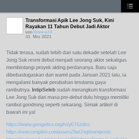
Transformasi Apik Lee Jong Suk, Kini
Rayakan 11 Tahun Debut Jadi Aktor
von
Bonew24
31. Mrz 2021
Tidak terasa, sudah lebih dari satu dekade setelah Lee
Jong Suk resmi debut menjadi seorang aktor sekaligus
membintangi proyek akting perdananya. Baru saja
dibebastugaskan dari wamil pada Januari 2021 lalu, ia
mengalami banyak perubahan terutama gaya
rambutnya.
IntipSeleb
sudah merangkum transformasi
Lee Jong Suk dari masa
pre-debut
dulu hingga memiliki
rambut gondrong seperti sekarang. Simak artikel di
bawah ini ya!
https://www.geogebra.org/m/y676zdns
https://onecompiler.com/users/3wt7xg6mn/posts