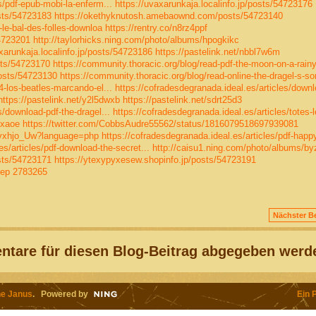
s/pdf-epub-mobi-la-enferm...
https://uvaxarunkaja.localinfo.jp/posts/54723176
sts/54723183
https://okethyknutosh.amebaownd.com/posts/54723140
-le-bal-des-folles-downloa
https://rentry.co/n8rz4ppf
4723201
http://taylorhicks.ning.com/photo/albums/hpogkikc
xarunkaja.localinfo.jp/posts/54723186
https://pastelink.net/nbbl7w6m
sts/54723170
https://community.thoracic.org/blog/read-pdf-the-moon-on-a-rainy-
osts/54723130
https://community.thoracic.org/blog/read-online-the-dragel-s-so
4-los-beatles-marcando-el...
https://cofradesdegranada.ideal.es/articles/downl
https://pastelink.net/y2l5dwxb
https://pastelink.net/sdrt25d3
s/download-pdf-the-dragel...
https://cofradesdegranada.ideal.es/articles/totes-l
nxaoe
https://twitter.com/CobbsAudre55562/status/1816079518697939081
QLvxhjo_Uw?language=php
https://cofradesdegranada.ideal.es/articles/pdf-happ
es/articles/pdf-download-the-secret...
http://caisu1.ning.com/photo/albums/by
sts/54723171
https://ytexypyxesew.shopinfo.jp/posts/54723191
iep
2783265
Nächster Be
tare für diesen Blog-Beitrag abgegeben werd
e Janus
. Powered by
Ein 