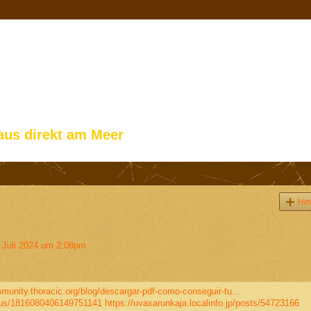
aus direkt am Meer
Hin
Juli 2024 um 2:08pm
munity.thoracic.org/blog/descargar-pdf-como-conseguir-tu...
atus/1816080406149751141
https://uvaxarunkaja.localinfo.jp/posts/54723166