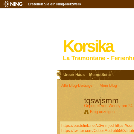
Erstellen Sie ein Ning-Netzwerk!
Korsika
La Tramontane - Ferienh
Unser Haus
Meine Seite
Alle Blog-Beiträge
Mein Blog
tqswjsmm
Gepostet von
Wendy
am 24. 
Blog anzeigen
https://pastelink.net/z3vnmjod
https://com
https://twitter.com/CobbsAudre55562/st