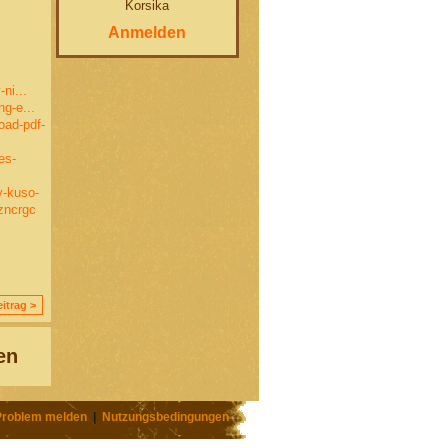
Korsika
Anmelden
ni...
ng-e...
oad-pdf-
es-
y-kuso-
zncrgc
itrag >
en
Problem melden
|
Nutzungsbedingungen