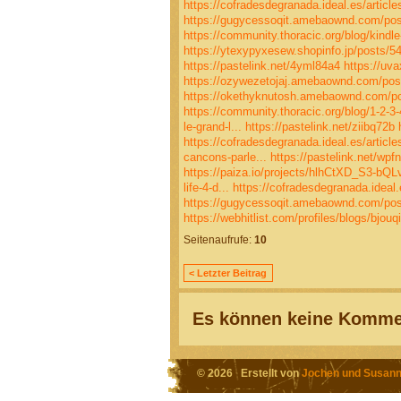
https://cofradesdegranada.ideal.es/article
https://gugycessoqit.amebaownd.com/po
https://community.thoracic.org/blog/kindle
https://ytexypyxesew.shopinfo.jp/posts/5
https://pastelink.net/4yml84a4
https://uva
https://ozywezetojaj.amebaownd.com/po
https://okethyknutosh.amebaownd.com/p
https://community.thoracic.org/blog/1-2-3-
le-grand-l...
https://pastelink.net/ziibq72b
https://cofradesdegranada.ideal.es/article
cancons-parle...
https://pastelink.net/wpf
https://paiza.io/projects/hlhCtXD_S3-b
life-4-d...
https://cofradesdegranada.ideal.
https://gugycessoqit.amebaownd.com/po
https://webhitlist.com/profiles/blogs/bjouq
Seitenaufrufe:
10
< Letzter Beitrag
Es können keine Kommen
© 2026 Erstellt von
Jochen und Susann