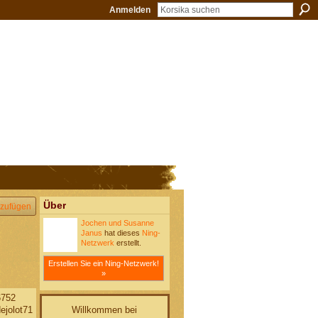
Anmelden
Über
zufügen
Jochen und Susanne
Janus
hat dieses
Ning-
Netzwerk
erstellt.
Erstellen Sie ein Ning-Netzwerk!
»
6752
Willkommen bei
jolot71