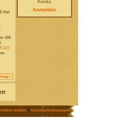
Korsika
Anmelden
 #art
K
io 499
6
KJZII
ews
itrag >
en
Problem melden
|
Nutzungsbedingungen