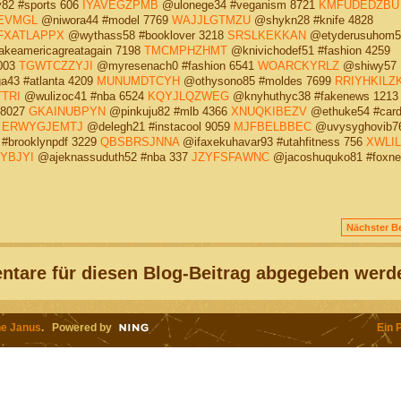
82 #sports 606
IYAVEGZPMB
@ulonege34 #veganism 8721
KMFUDEDZBU
EVMGL
@niwora44 #model 7769
WAJJLGTMZU
@shykn28 #knife 4828
FXATLAPPX
@wythass58 #booklover 3218
SRSLKEKKAN
@etyderusuhom56
keamericagreatagain 7198
TMCMPHZHMT
@knivichodef51 #fashion 4259
003
TGWTCZZYJI
@myresenach0 #fashion 6541
WOARCKYRLZ
@shiwy57
43 #atlanta 4209
MUNUMDTCYH
@othysono85 #moldes 7699
RRIYHKILZ
TRI
@wulizoc41 #nba 6524
KQYJLQZWEG
@knyhuthyc38 #fakenews 1213
 8027
GKAINUBPYN
@pinkuju82 #mlb 4366
XNUQKIBEZV
@ethuke54 #card
3
ERWYGJEMTJ
@delegh21 #instacool 9059
MJFBELBBEC
@uvysyghovib7
#brooklynpdf 3229
QBSBRSJNNA
@ifaxekuhavar93 #utahfitness 756
XWLIL
YBJYI
@ajeknassuduth52 #nba 337
JZYFSFAWNC
@jacoshuquko81 #foxn
Nächster Be
tare für diesen Blog-Beitrag abgegeben werd
e Janus
. Powered by
Ein 