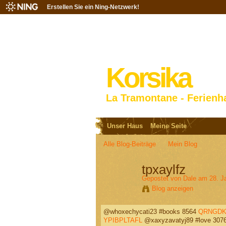
Erstellen Sie ein Ning-Netzwerk!
Korsika
La Tramontane - Ferienh
Unser Haus
Meine Seite
Alle Blog-Beiträge
Mein Blog
tpxaylfz
Gepostet von
Dale
am 28. J
Blog anzeigen
@whoxechycati23 #books 8564
QRNGDK
YPIBPLTAFL
@xaxyzavatyj89 #love 307