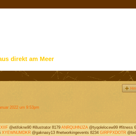
aus direkt am Meer
Hin
anuar 2022 um 9:53pm
XIIF
@etifokne90 #illustrator 8179
ANRQUHNJZA
@tyqolelocew99 #fitness 
6
XYEWNUMDKR
@gaknasy13 #networkingevents 8234
GIRPPXDOTR
@bide