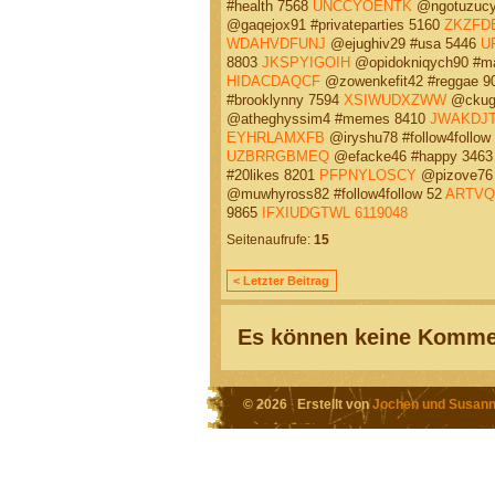
#health 7568
UNCCYOENTK
@ngotuzucy
@gaqejox91 #privateparties 5160
ZKZFD
WDAHVDFUNJ
@ejughiv29 #usa 5446
U
8803
JKSPYIGOIH
@opidokniqych90 #ma
HIDACDAQCF
@zowenkefit42 #reggae 9
#brooklynny 7594
XSIWUDXZWW
@ckuga
@atheghyssim4 #memes 8410
JWAKDJT
EYHRLAMXFB
@iryshu78 #follow4follow
UZBRRGBMEQ
@efacke46 #happy 346
#20likes 8201
PFPNYLOSCY
@pizove76 
@muwhyross82 #follow4follow 52
ARTVQ
9865
IFXIUDGTWL
6119048
Seitenaufrufe:
15
< Letzter Beitrag
Es können keine Kommen
© 2026 Erstellt von
Jochen und Susann