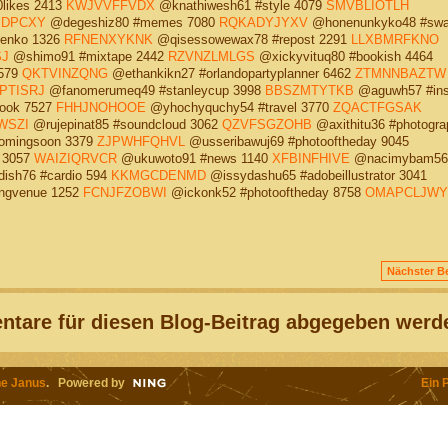
likes 2413
KWJVVFFVDX
@knathiwesh61 #style 4079
SMVBLIOTLH
BDPCXY
@degeshiz80 #memes 7080
RQKADYJYXV
@honenunkyko48 #swa
enko 1326
RFNENXYKNK
@qisessowewax78 #repost 2291
LLXBMRFKNO
SJ
@shimo91 #mixtape 2442
RZVNZLMLGS
@xickyvituq80 #bookish 4464
1579
QKTVINZQNG
@ethankikn27 #orlandopartyplanner 6462
ZTMNNBAZTW
PTISRJ
@fanomerumeq49 #stanleycup 3998
BBSZMTYTKB
@aguwh57 #inst
ook 7527
FHHJNOHOOE
@yhochyquchy54 #travel 3770
ZQACTFGSAK
WSZI
@rujepinat85 #soundcloud 3062
QZVFSGZOHB
@axithitu36 #photogra
omingsoon 3379
ZJPWHFQHVL
@usseribawuj69 #photooftheday 9045
 3057
WAIZIQRVCR
@ukuwoto91 #news 1140
XFBINFHIVE
@nacimybam56
ish76 #cardio 594
KKMGCDENMD
@issydashu65 #adobeillustrator 3041
ngvenue 1252
FCNJFZOBWI
@ickonk52 #photooftheday 8758
OMAPCLJWY
Nächster Be
tare für diesen Blog-Beitrag abgegeben werd
e Janus
. Powered by
Ein 