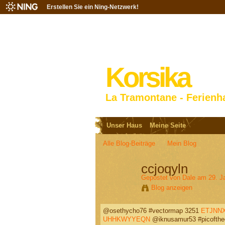
Erstellen Sie ein Ning-Netzwerk!
Korsika
La Tramontane - Ferienh
Unser Haus
Meine Seite
Alle Blog-Beiträge
Mein Blog
ccjoqyln
Gepostet von
Dale
am 29. J
Blog anzeigen
@osethycho76 #vectormap 3251
ETJNN
UHHKWYYEQN
@iknusamur53 #picofth