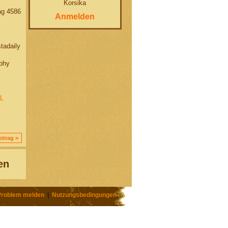
Korsika
g 4586
Anmelden
adaily
phy
L
itrag >
en
Problem melden
|
Nutzungsbedingungen