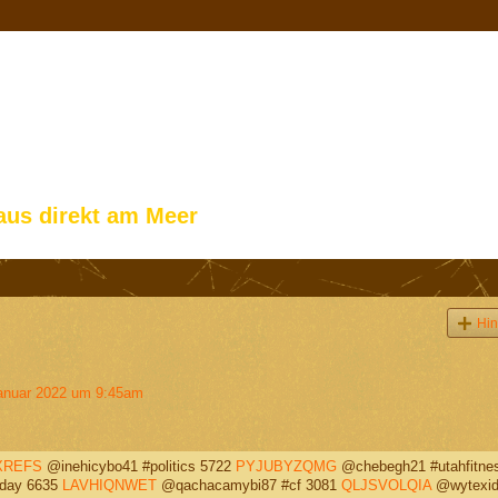
aus direkt am Meer
Hin
anuar 2022 um 9:45am
XREFS
@inehicybo41 #politics 5722
PYJUBYZQMG
@chebegh21 #utahfitne
eday 6635
LAVHIQNWET
@qachacamybi87 #cf 3081
QLJSVOLQIA
@wytexid