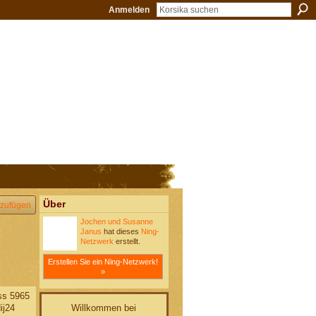
Anmelden
Über
zufügen
Jochen und Susanne
Janus
hat dieses
Ning-
Netzwerk
erstellt.
Erstellen Sie ein Ning-Netzwerk!
»
ss 5965
Willkommen bei
ij24