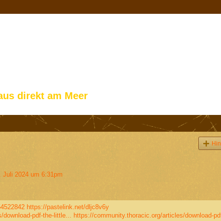
aus direkt am Meer
Hin
 Juli 2024 um 6:31pm
54522842
https://pastelink.net/dljc8v6y
/download-pdf-the-little...
https://community.thoracic.org/articles/download-pd