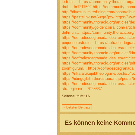
le-totali...
https://community.thoracic.org/a
draft_id=1211592
https://community.thoraci
http://divasunlimited.ning.com/photo/alb
https://pastelink.net/xzqo2ptw
https://ww
https://community.thoracic.org/articles/de
https://community.goldencorral.com/artic
del-mun...
https://community.thoracic.org/
https://cofradesdegranada.ideal.es/article
pequeno-estudio...
https://cofradesdegrana
https://cofradesdegranada.ideal.es/articl
https://community.thoracic.org/articles/kind
https://cofradesdegranada.ideal.es/articles
https://community.thoracic.org/articles/pdf
zoomigurum...
https://cofradesdegranada.i
https://nkaralukujul.theblog.me/posts/54
https://idingujibith.therestaurant.jp/posts
https://cofradesdegranada.ideal.es/article
strategic-ex...
7028637
Seitenaufrufe:
16
< Letzter Beitrag
Es können keine Kommen