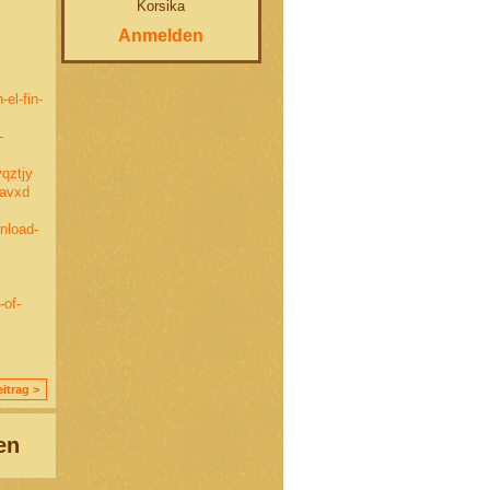
Korsika
Anmelden
el-fin-
-
qztjy
qavxd
nload-
-of-
itrag >
en