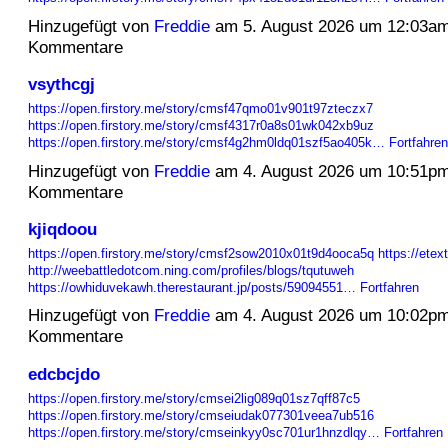
Hinzugefügt von
Freddie
am 5. August 2026 um 12:03a
Kommentare
vsythcgj
https://open.firstory.me/story/cmsf47qmo01v901t97zteczx7
https://open.firstory.me/story/cmsf4317r0a8s01wk042xb9uz
https://open.firstory.me/story/cmsf4g2hm0ldq01szf5ao405k…
Fortfahren
Hinzugefügt von
Freddie
am 4. August 2026 um 10:51p
Kommentare
kjiqdoou
https://open.firstory.me/story/cmsf2sow2010x01t9d4ooca5q
https://ete
http://weebattledotcom.ning.com/profiles/blogs/tqutuweh
https://owhiduvekawh.therestaurant.jp/posts/59094551…
Fortfahren
Hinzugefügt von
Freddie
am 4. August 2026 um 10:02p
Kommentare
edcbcjdo
https://open.firstory.me/story/cmsei2lig089q01sz7qff87c5
https://open.firstory.me/story/cmseiudak077301veea7ub516
https://open.firstory.me/story/cmseinkyy0sc701ur1hnzdlqy…
Fortfahren