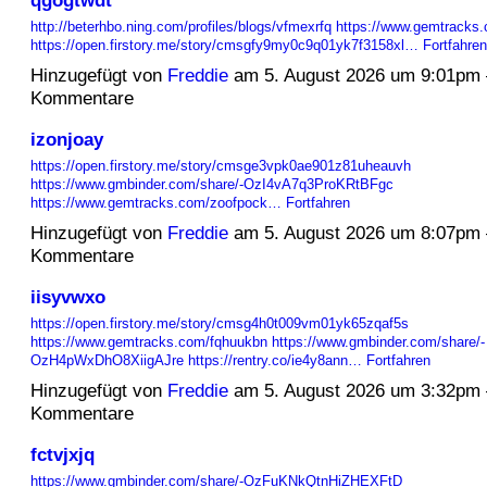
http://beterhbo.ning.com/profiles/blogs/vfmexrfq
https://www.gemtracks
https://open.firstory.me/story/cmsgfy9my0c9q01yk7f3158xl…
Fortfahren
Hinzugefügt von
Freddie
am 5. August 2026 um 9:01pm
Kommentare
izonjoay
https://open.firstory.me/story/cmsge3vpk0ae901z81uheauvh
https://www.gmbinder.com/share/-OzI4vA7q3ProKRtBFgc
https://www.gemtracks.com/zoofpock…
Fortfahren
Hinzugefügt von
Freddie
am 5. August 2026 um 8:07pm
Kommentare
iisyvwxo
https://open.firstory.me/story/cmsg4h0t009vm01yk65zqaf5s
https://www.gemtracks.com/fqhuukbn
https://www.gmbinder.com/share/-
OzH4pWxDhO8XiigAJre
https://rentry.co/ie4y8ann…
Fortfahren
Hinzugefügt von
Freddie
am 5. August 2026 um 3:32pm
Kommentare
fctvjxjq
https://www.gmbinder.com/share/-OzFuKNkQtnHiZHEXFtD