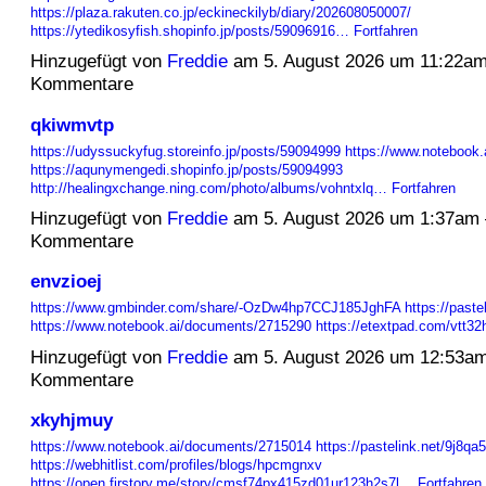
https://plaza.rakuten.co.jp/eckineckilyb/diary/202608050007/
https://ytedikosyfish.shopinfo.jp/posts/59096916…
Fortfahren
Hinzugefügt von
Freddie
am 5. August 2026 um 11:22a
Kommentare
qkiwmvtp
https://udyssuckyfug.storeinfo.jp/posts/59094999
https://www.notebook
https://aqunymengedi.shopinfo.jp/posts/59094993
http://healingxchange.ning.com/photo/albums/vohntxlq…
Fortfahren
Hinzugefügt von
Freddie
am 5. August 2026 um 1:37am
Kommentare
envzioej
https://www.gmbinder.com/share/-OzDw4hp7CCJ185JghFA
https://paste
https://www.notebook.ai/documents/2715290
https://etextpad.com/vtt3
Hinzugefügt von
Freddie
am 5. August 2026 um 12:53a
Kommentare
xkyhjmuy
https://www.notebook.ai/documents/2715014
https://pastelink.net/9j8qa
https://webhitlist.com/profiles/blogs/hpcmgnxv
https://open.firstory.me/story/cmsf74px415zd01ur123h2s7l…
Fortfahren