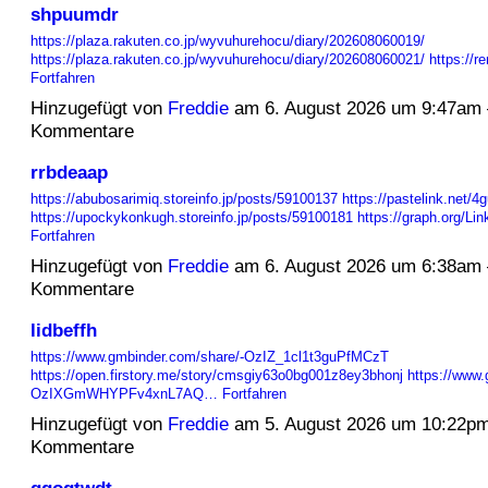
shpuumdr
https://plaza.rakuten.co.jp/wyvuhurehocu/diary/202608060019/
https://plaza.rakuten.co.jp/wyvuhurehocu/diary/202608060021/
https://r
Fortfahren
Hinzugefügt von
Freddie
am 6. August 2026 um 9:47am
Kommentare
rrbdeaap
https://abubosarimiq.storeinfo.jp/posts/59100137
https://pastelink.net/4
https://upockykonkugh.storeinfo.jp/posts/59100181
https://graph.org/L
Fortfahren
Hinzugefügt von
Freddie
am 6. August 2026 um 6:38am
Kommentare
lidbeffh
https://www.gmbinder.com/share/-OzIZ_1cl1t3guPfMCzT
https://open.firstory.me/story/cmsgiy63o0bg001z8ey3bhonj
https://www.
OzIXGmWHYPFv4xnL7AQ…
Fortfahren
Hinzugefügt von
Freddie
am 5. August 2026 um 10:22p
Kommentare
qgogtwdt