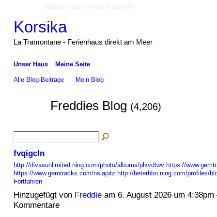
Erstellen Sie ein Ning-Netzwerk!
Korsika
La Tramontane - Ferienhaus direkt am Meer
Unser Haus
Meine Seite
Alle Blog-Beiträge
Mein Blog
Freddies Blog
(4,206)
fvqigcln
http://divasunlimited.ning.com/photo/albums/plkvdtwv
https://www.gemt
https://www.gemtracks.com/nsiapitz
http://beterhbo.ning.com/profiles/b
Fortfahren
Hinzugefügt von
Freddie
am 6. August 2026 um 4:38pm
Kommentare