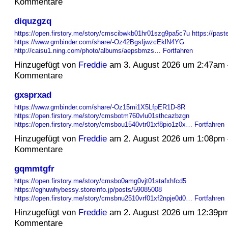
Kommentare
diquzgzq
https://open.firstory.me/story/cmscibwkb01hr01szg9pa5c7u
https://past
https://www.gmbinder.com/share/-Oz42BgsIjwzcEklN4YG
http://caisu1.ning.com/photo/albums/aepsbmzs…
Fortfahren
Hinzugefügt von
Freddie
am 3. August 2026 um 2:47am
Kommentare
gxsprxad
https://www.gmbinder.com/share/-Oz15mi1X5LfpER1D-8R
https://open.firstory.me/story/cmsbotm760vlu01sthcazbzgn
https://open.firstory.me/story/cmsbou1540vtr01xf8pio1z0x…
Fortfahren
Hinzugefügt von
Freddie
am 2. August 2026 um 1:08pm
Kommentare
gqmmtgfr
https://open.firstory.me/story/cmsbo0amg0vjt01stafxhfcd5
https://eghuwhybessy.storeinfo.jp/posts/59085008
https://open.firstory.me/story/cmsbnu2510vrf01xf2npje0d0…
Fortfahren
Hinzugefügt von
Freddie
am 2. August 2026 um 12:39p
Kommentare