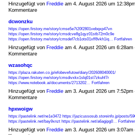
Hinzugefügt von
Freddie
am 4. August 2026 um 12:38p
Kommentare
dcwonzku
https://open.firstory.me/story/cmse5e7t20f2801vebqxp47vn
https://open.firstory.me/story/cmsdcve8g1qyz01stb72m0c9e
https://open.firstory.me/story/cmsdef7cb1ots01xff8vkh1iq…
Fortfahren
Hinzugefügt von
Freddie
am 4. August 2026 um 6:28am
Kommentare
wzasohqc
https://plaza.rakuten.co.jp/efobevefutow/diary/202608040001/
https://open.firstory.me/story/cmsdivxkx1slq01st7zkuhf7r
https://www.notebook.ai/documents/2713202…
Fortfahren
Hinzugefügt von
Freddie
am 3. August 2026 um 7:52pm
Kommentare
hpxwoigw
https://pastelink.net/ne1e3472
https://jazicussosub.storeinfo.jp/posts/5
https://pastelink.net/bay9xnzt
https://pastelink.net/a6agipg0…
Fortfahre
Hinzugefügt von
Freddie
am 3. August 2026 um 3:07am