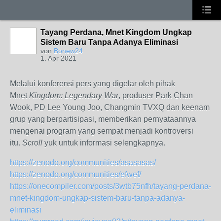
Tayang Perdana, Mnet Kingdom Ungkap
Sistem Baru Tanpa Adanya Eliminasi
von
Bonew24
1. Apr 2021
Melalui konferensi pers yang digelar oleh pihak
Mnet
Kingdom: Legendary War
, produser Park Chan
Wook, PD Lee Young Joo, Changmin TVXQ dan keenam
grup yang berpartisipasi, memberikan pernyataannya
mengenai program yang sempat menjadi kontroversi
itu.
Scroll
yuk untuk informasi selengkapnya.
https://zenodo.org/communities/asasasas/
https://zenodo.org/communities/efwef/
https://onecompiler.com/posts/3wtb75nfh/tayang-perdana-
mnet-kingdom-ungkap-sistem-baru-tanpa-adanya-
eliminasi