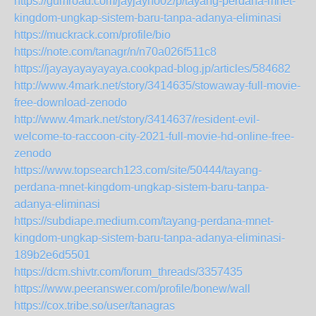
https://gumroad.com/jayjayno02/p/tayang-perdana-mnet-
kingdom-ungkap-sistem-baru-tanpa-adanya-eliminasi
https://muckrack.com/profile/bio
https://note.com/tanagr/n/n70a026f511c8
https://jayayayayayaya.cookpad-blog.jp/articles/584682
http://www.4mark.net/story/3414635/stowaway-full-movie-
free-download-zenodo
http://www.4mark.net/story/3414637/resident-evil-
welcome-to-raccoon-city-2021-full-movie-hd-online-free-
zenodo
https://www.topsearch123.com/site/50444/tayang-
perdana-mnet-kingdom-ungkap-sistem-baru-tanpa-
adanya-eliminasi
https://subdiape.medium.com/tayang-perdana-mnet-
kingdom-ungkap-sistem-baru-tanpa-adanya-eliminasi-
189b2e6d5501
https://dcm.shivtr.com/forum_threads/3357435
https://www.peeranswer.com/profile/bonew/wall
https://cox.tribe.so/user/tanagras