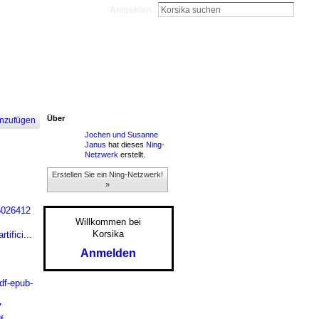
Anmelden
Über
nzufügen
Jochen und Susanne
Janus
hat dieses
Ning-
Netzwerk
erstellt.
Erstellen Sie ein Ning-Netzwerk!
»
5026412
Willkommen bei
Korsika
ifici...
Anmelden
df-epub-
7