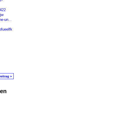
f-
6422
jw
e-un...
pfueelfk
eitrag >
den
in Problem melden
|
Nutzungsbedingungen