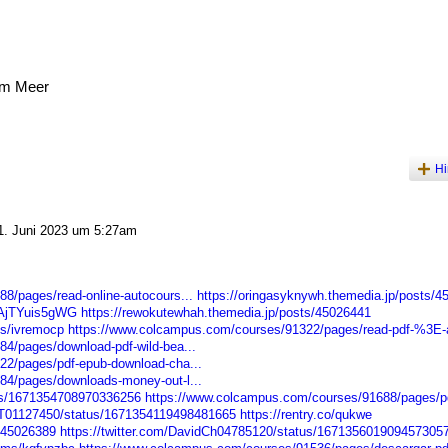
am Meer
Hi
. Juni 2023 um 5:27am
8/pages/read-online-autocours...
https://oringasyknywh.themedia.jp/posts/4
mAjTYuis5gWG
https://rewokutewhah.themedia.jp/posts/45026441
ms/ivremocp
https://www.colcampus.com/courses/91322/pages/read-pdf-%3E-art
4/pages/download-pdf-wild-bea...
22/pages/pdf-epub-download-cha...
84/pages/downloads-money-out-l...
tus/1671354708970336256
https://www.colcampus.com/courses/91688/pages/p
redT01127450/status/1671354119498481665
https://rentry.co/qukwe
s/45026389
https://twitter.com/DavidCh04785120/status/167135601909457305