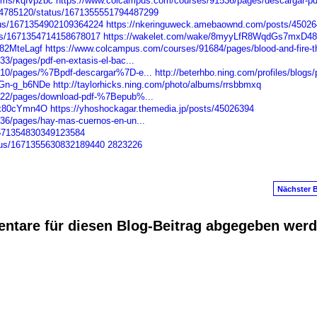
bums/kqfvpzbc
https://www.colcampus.com/courses/91536/pages/descargar-pd
h04785120/status/1671355551794487299
atus/1671354902109364224
https://nkeringuweck.amebaownd.com/posts/4502
atus/1671354714158678017
https://wakelet.com/wake/8myyLfR8WqdGs7mxD48
s82MteLagf
https://www.colcampus.com/courses/91684/pages/blood-and-fire-th
/pages/pdf-en-extasis-el-bac...
610/pages/%7Bpdf-descargar%7D-e...
http://beterhbo.ning.com/profiles/blogs/
VGn-g_b6NDe
http://taylorhicks.ning.com/photo/albums/rrsbbmxq
322/pages/download-pdf-%7Bepub%...
WRx80cYmn4O
https://yhoshockagar.themedia.jp/posts/45026394
36/pages/hay-mas-cuernos-en-un...
/1671354830349123584
atus/1671355630832189440
2823226
Nächster B
ntare für diesen Blog-Beitrag abgegeben wer
anus
. Powered by
E