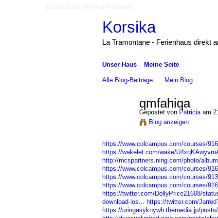
Erstellen Sie ein Ning-Netzwerk!
Korsika
La Tramontane - Ferienhaus direkt 
Unser Haus
Meine Seite
Alle Blog-Beiträge
Mein Blog
qmfahiqa
Gepostet von
Patricia
am 21
Blog anzeigen
https://www.colcampus.com/courses/9168
https://wakelet.com/wake/U4xqKAwyv
http://mcspartners.ning.com/photo/albu
https://www.colcampus.com/courses/9168
https://www.colcampus.com/courses/913
https://www.colcampus.com/courses/916
https://twitter.com/DollyPrice21608/sta
download-los...
https://twitter.com/Jar
https://oringasyknywh.themedia.jp/post