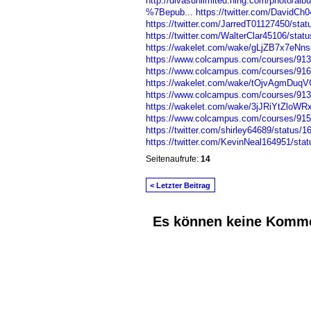
http://divasunlimited.ning.com/photo/al
%7Bepub...
https://twitter.com/DavidC
https://twitter.com/JarredT01127450/st
https://twitter.com/WalterClar45106/st
https://wakelet.com/wake/gLjZB7x7eNn
https://www.colcampus.com/courses/91333
https://www.colcampus.com/courses/91
https://wakelet.com/wake/tOjvAgmDuq
https://www.colcampus.com/courses/91
https://wakelet.com/wake/3jJRiYtZlo
https://www.colcampus.com/courses/915
https://twitter.com/shirley64689/status
https://twitter.com/KevinNeal164951/st
Seitenaufrufe:
14
< Letzter Beitrag
Es können keine Komme
© 2026 Erstellt von
Jochen und Susanne J