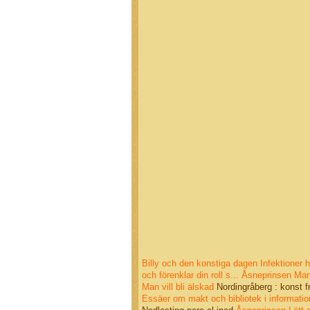
Billy och den konstiga dagen
Infektioner 
och förenklar din roll s...
Åsneprinsen
Man 
Man vill bli älskad
Nordingråberg : konst 
Essäer om makt och bibliotek i informatio