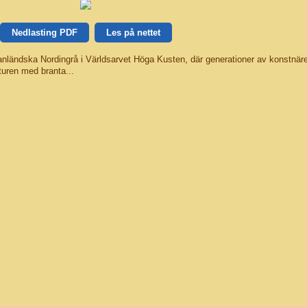
Nedlasting PDF
Les på nettet
ländska Nordingrå i Världsarvet Höga Kusten, där generationer av konstnäre
turen med branta...