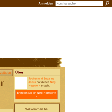
Anmelden
Über
zufügen
Jochen und Susanne
df
Janus
hat dieses
Ning-
Netzwerk
erstellt.
Erstellen Sie ein Ning-Netzwerk!
»
Willkommen bei