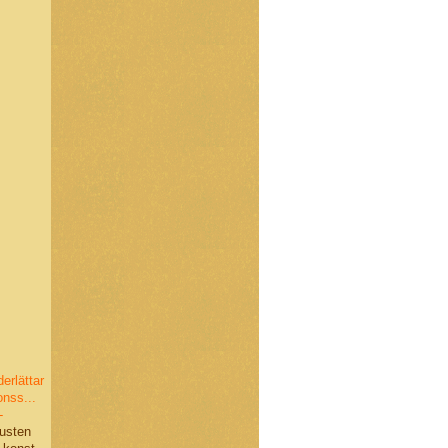
erlättar
onss...
-
Kusten