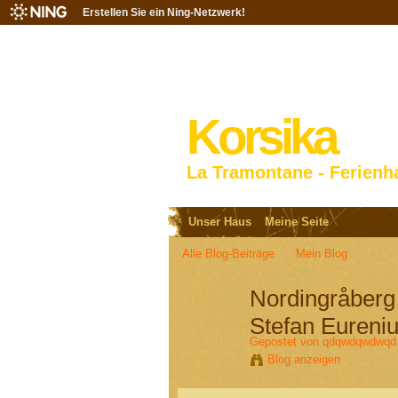
Erstellen Sie ein Ning-Netzwerk!
Korsika
La Tramontane - Ferienh
Unser Haus
Meine Seite
Alle Blog-Beiträge
Mein Blog
Nordingråberg 
Stefan Eureni
Gepostet von
qdqwdqwdwqd
Blog anzeigen