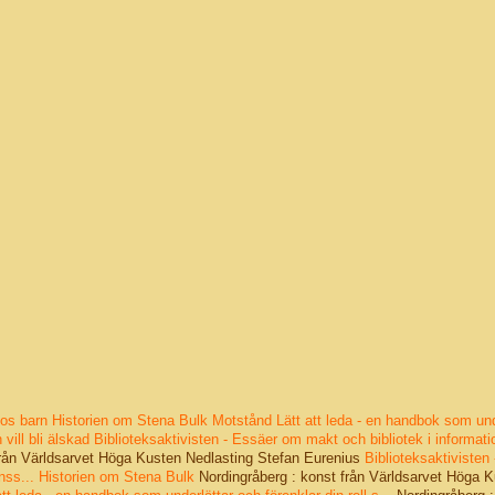
hos barn
Historien om Stena Bulk
Motstånd
Lätt att leda - en handbok som und
vill bli älskad
Biblioteksaktivisten - Essäer om makt och bibliotek i informati
från Världsarvet Höga Kusten Nedlasting Stefan Eurenius
Biblioteksaktivisten 
nss...
Historien om Stena Bulk
Nordingråberg : konst från Världsarvet Höga 