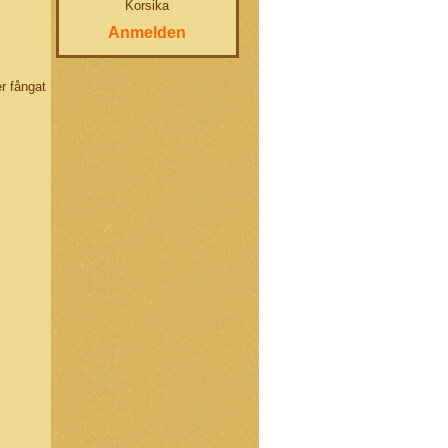
Korsika
Anmelden
r fångat