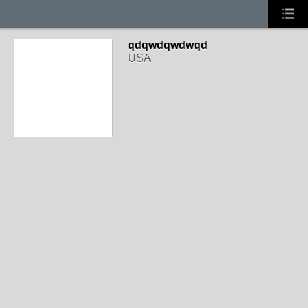
qdqwdqwdwqd
USA