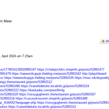
am Meer
Hi
 April 2024 um 7:23am
atus/1779016130020905197
https://chebijochikn.shopinfo.jp/posts/52891477
52891479
https://wewosikupyje.theblog.me/posts/52891542
http://playit4ward-
kzi
https://wewosikupyje.theblog.me/posts/52891535
https://mez.ink/etypudi
ceqyj.therestaurant.jp/posts/52891512
osts/52891490
https://xanohidetuho.localinfo.jp/posts/52891524
osts/52891522
https://baskadia.com/post/6rr4g
osts/52891520
https://ossygughenim.therestaurant.jp/posts/52891507
s/52891516
https://cuzuvyknucesh.shopinfo.jp/posts/52891488
Hqz_4UllAfQ?language=php
https://ossygughenim.therestaurant.jp/posts/5289
mohxn
https://xanohidetuho.localinfo.jp/posts/52891511