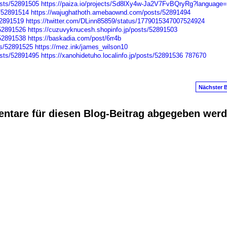
sts/52891505
https://paiza.io/projects/Sd8lXy4w-Ja2V7FvBQryRg?language
s/52891514
https://wajughathoth.amebaownd.com/posts/52891494
52891519
https://twitter.com/DLinn85859/status/1779015347007524924
/52891526
https://cuzuvyknucesh.shopinfo.jp/posts/52891503
/52891538
https://baskadia.com/post/6rr4b
sts/52891525
https://mez.ink/james_wilson10
sts/52891495
https://xanohidetuho.localinfo.jp/posts/52891536
787670
Nächster B
ntare für diesen Blog-Beitrag abgegeben wer
anus
. Powered by
E