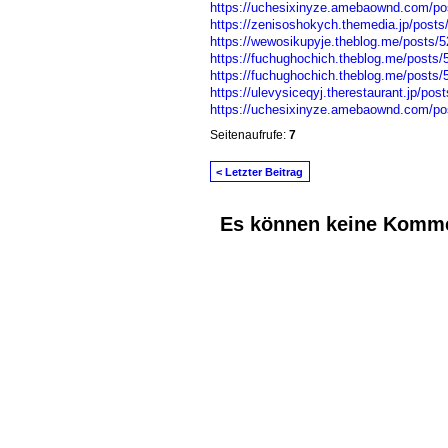
https://uchesixinyze.amebaownd.com/po
https://zenisoshokych.themedia.jp/post
https://wewosikupyje.theblog.me/posts/
https://fuchughochich.theblog.me/posts
https://fuchughochich.theblog.me/posts
https://ulevysiceqyj.therestaurant.jp/po
https://uchesixinyze.amebaownd.com/po
Seitenaufrufe:
7
< Letzter Beitrag
Es können keine Komme
© 2026 Erstellt von
Jochen und Susanne J