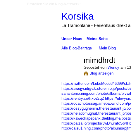
Erstellen Sie ein Ning-Netzwerk!
Korsika
La Tramontane - Ferienhaus direkt 
Unser Haus
Meine Seite
Alle Blog-Beiträge
Mein Blog
mimdhrdt
Gepostet von
Wendy
am 13.
Blog anzeigen
https://twitter.com/LukeMoo5846399/st
https://awujycidijyck.storeinfo.jp/posts/
sanantonio.ning.com/photo/albums/blvwi
https://rentry.co/frxo2zq2
https://ulevysi
https://ocachotossag.amebaownd.com/p
https://ossygughenim.therestaurant.jp/p
https://heladomughut.therestaurant.jp/p
https://kaweckapepank.theblog.me/post
https://paiza.io/projects/3wDhumfcSo4
http://caisu1.ning.com/photo/albums/pjf