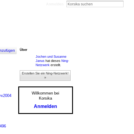
Anmelden
Über
nzufügen
Jochen und Susanne
Janus
hat dieses
Ning-
Netzwerk
erstellt.
Erstellen Sie ein Ning-Netzwerk!
»
Willkommen bei
tyx2004
Korsika
Anmelden
1496