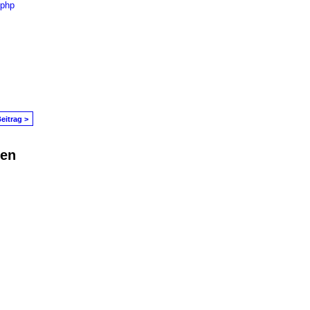
=php
eitrag >
den
in Problem melden
|
Nutzungsbedingungen