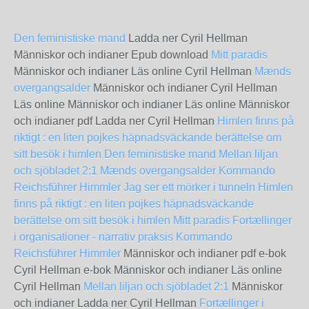
Den feministiske mand
Ladda ner Cyril Hellman
Människor och indianer Epub download
Mitt paradis
Människor och indianer Läs online Cyril Hellman
Mænds
overgangsalder
Människor och indianer Cyril Hellman
Läs online Människor och indianer Läs online Människor
och indianer pdf Ladda ner Cyril Hellman
Himlen finns på
riktigt : en liten pojkes häpnadsväckande berättelse om
sitt besök i himlen
Den feministiske mand
Mellan liljan
och sjöbladet 2:1
Mænds overgangsalder
Kommando
Reichsführer Himmler
Jag ser ett mörker i tunneln
Himlen
finns på riktigt : en liten pojkes häpnadsväckande
berättelse om sitt besök i himlen
Mitt paradis
Fortællinger
i organisationer - narrativ praksis
Kommando
Reichsführer Himmler
Människor och indianer pdf e-bok
Cyril Hellman e-bok Människor och indianer Läs online
Cyril Hellman
Mellan liljan och sjöbladet 2:1
Människor
och indianer Ladda ner Cyril Hellman
Fortællinger i