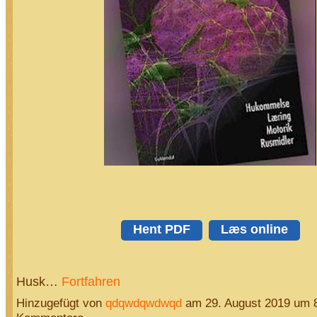
Hent PDF
Læs online
Husk…
Fortfahren
Hinzugefügt von
qdqwdqwdwqd
am 29. August 2019 um 