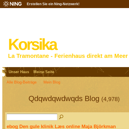
Erstellen Sie ein Ning-Netzwerk!
Korsika
La Tramontane - Ferienhaus direkt am Meer
Unser Haus
Meine Seite
Alle Blog-Beiträge
Mein Blog
Qdqwdqwdwqds Blog
(4,978)
ebog Den gule klinik Læs online Maja Björkman