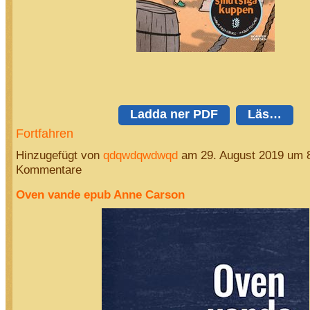
Ladda ner PDF
Läs…
Fortfahren
Hinzugefügt von
qdqwdqwdwqd
am 29. August 2019 um 
Kommentare
Oven vande epub Anne Carson