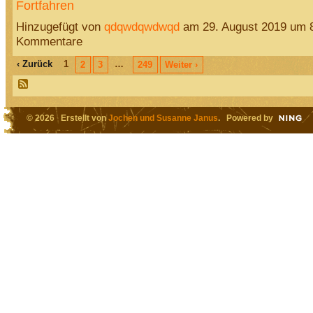
Fortfahren
Hinzugefügt von
qdqwdqwdwqd
am 29. August 2019 um 
Kommentare
‹ Zurück
1
…
2
3
249
Weiter ›
© 2026 Erstellt von
Jochen und Susanne Janus
. Powered by