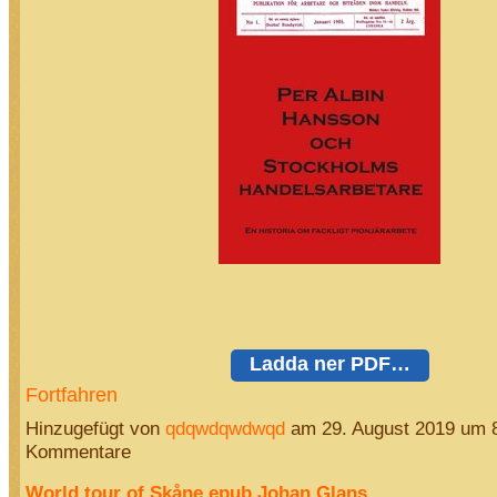
Ladda ner PDF…
Fortfahren
Hinzugefügt von
qdqwdqwdwqd
am 29. August 2019 um 
Kommentare
World tour of Skåne epub Johan Glans