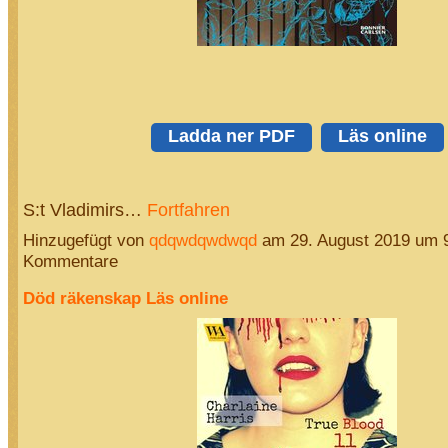
Ladda ner PDF
Läs online
S:t Vladimirs…
Fortfahren
Hinzugefügt von
qdqwdqwdwqd
am 29. August 2019 um 
Kommentare
Död räkenskap Läs online