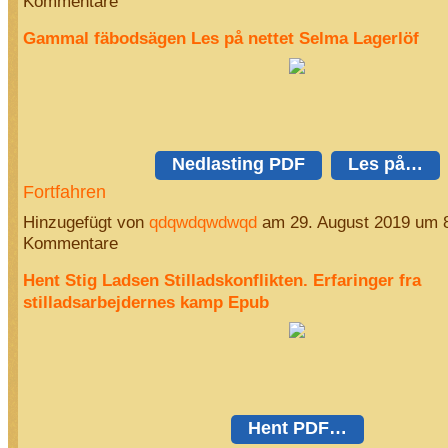
Kommentare
Gammal fäbodsägen Les på nettet Selma Lagerlöf
Nedlasting PDF
Les på…
Fortfahren
Hinzugefügt von
qdqwdqwdwqd
am 29. August 2019 um 
Kommentare
Hent Stig Ladsen Stilladskonflikten. Erfaringer fra
stilladsarbejdernes kamp Epub
Hent PDF…