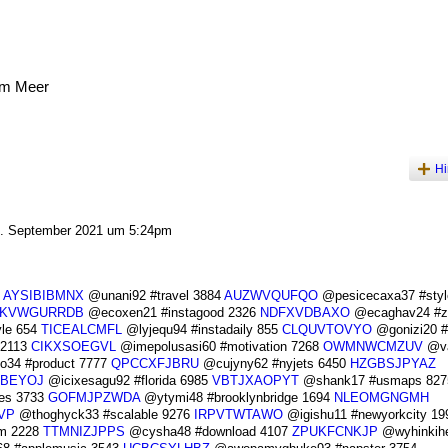
am Meer
Hi
. September 2021 um 5:24pm
1
AYSIBIBMNX
@unani92 #travel 3884
AUZWVQUFQO
@pesicecaxa37 #styl
KVWGURRDB
@ecoxen21 #instagood 2326
NDFXVDBAXO
@ecaghav24 #z
le 654
TICEALCMFL
@lyjequ94 #instadaily 855
CLQUVTOVYO
@gonizi20 #e
 2113
CIKXSOEGVL
@imepolusasi60 #motivation 7268
OWMNWCMZUV
@va
34 #product 7777
QPCCXFJBRU
@cujyny62 #nyjets 6450
HZGBSJPYAZ
BEYOJ
@icixesagu92 #florida 6985
VBTJXAOPYT
@shank17 #usmaps 827
es 3733
GOFMJPZWDA
@ytymi48 #brooklynbridge 1694
NLEOMGNGMH
VP
@thoghyck33 #scalable 9276
IRPVTWTAWO
@igishu11 #newyorkcity 19
m 2228
TTMNIZJPPS
@cysha48 #download 4107
ZPUKFCNKJP
@wyhinkihe