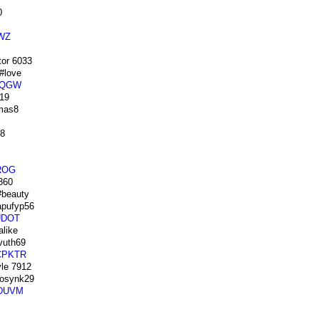
0
WZ
tor 6033
#love
BQGW
19
mas8
8
ROG
360
beauty
pufyp56
UDOT
like
uth69
CPKTR
le 7912
osynk29
DUVM