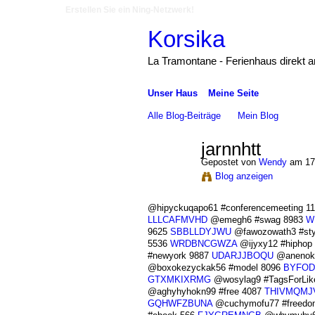
Erstellen Sie ein Ning-Netzwerk!
Korsika
La Tramontane - Ferienhaus direkt 
Unser Haus
Meine Seite
Alle Blog-Beiträge
Mein Blog
jarnnhtt
Gepostet von
Wendy
am 17
Blog anzeigen
@hipyckuqapo61 #conferencemeeting 1
LLLCAFMVHD
@emegh6 #swag 8983
W
9625
SBBLLDYJWU
@fawozowath3 #sty
5536
WRDBNCGWZA
@ijyxy12 #hiphop
#newyork 9887
UDARJJBOQU
@anenoko
@boxokezyckak56 #model 8096
BYFOD
GTXMKIXRMG
@wosylag9 #TagsForLik
@aghyhyhokn99 #free 4087
THIVMQMJ
GQHWFZBUNA
@cuchymofu77 #freedo