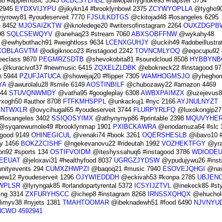
 #applemusic 3543
UCBCSYLHBZ
@awopamyghuke93 #napster 3754
 2945
EYDXVIJYPU
@jikykn14 #brooklynbowl 2375
ZCYWYOPLLA
@tygho9
yrowy81 #youdeserveit 7770
FJSULKDTGS
@ckitojad48 #losangeles 6295
e 8452
MJOSAIZKTW
@iknoledege20 #writersofinstagram 2264
OUXZDGPB
98
SQLCSEWQYV
@anehaq23 #stream 7060
ABXSOBFFNW
@wykahy48
@ewhybothach91 #weightloss 9634
LCENXGUHJY
@uckih49 #adobeillustra
XOBLAGVTM
@odigiknoco23 #instagood 2242
TOVNCMLYOQ
@eqocupu92 
eeclass 9870
PEGMRZSDTB
@shevokobita81 #soundcloud 8508
HYBBYN
A
@kuracivof37 #newmusic 6415
ZQXELZLDBK
@ebokneck22 #instagood 97
n 5944
PZUFJATUCA
@showejaj20 #flipper 7305
WAMHOGMSJO
@yhegho
YA
@awurolalu28 #smile 6149
AOSTINBILF
@chubozawy22 #amazon 4469
844
STUVQNWMDY
@vatha95 #googleplay 6308
AWBXPAIMZX
@uzejevus8
xogh50 #author 8708
FTFKMHSPPL
@unkackuj1 #nyc 2166
AYJNULNYZT
NTWXLR
@ovycihugal65 #youdeserveit 3744
FLURPYRLFQ
@luxokongip27
losangeles 3402
SSIQOSYIMX
@athynynyp86 #printable 2398
MQUVYHE
syqarewumole49 #brooklynmap 1901
PXIBCKAWRA
@enodamuza64 #slc 
agood 9149
OHINEGICUL
@venaki74 #book 3261
OQERSHESLB
@ibavo10 #
ty 1456
BOKZZCISHF
@ngekevanovu22 #rideutah 1992
VOZHEKTFGY
@yra
n92 #sports 134
OSTIFVOIDM
@iteshyssahuq6 #instagood 3786
WDIODE
EEUAT
@jeloxavi31 #healthyfood 8037
UGRGZJYDSW
@ypudujywu26 #insta
ityevents 294
CUMXZHWPZI
@baqoq21 #music 7940
ESOVEJQHGI
@nav
w12 #youdeserveit 1296
OJYWIEDDDH
@eckivah53 #konpa 2785
UBJEN
WPLSR
@lyryngak85 #orlandopartyrental 5372
ICSYIJZTVL
@inekeck85 #sty
ing 3314
ZXFURYHSCC
@ichep8 #instagram 8268
IRNSSXQHQX
@ehuchol
imyv38 #nyjets 1381
TMAHTOOMAR
@ibeknadewh51 #food 6490
NJVNYU
NCWO
4592941