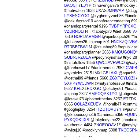
#ebook 566
FJYGREMNGB
@whymuby68
BAQCHYEJYP
@huvengahi76 #hockey
#motivation 1938
UXASJMNWAP
@dagyj
IIYSESCYOG
@kyghemyvoch86 #kindl
@qekufyssod10 #conferencemeeting 69
#orlandopartyrental 9196
TVBPYRPCXG
VZDRNQLTNT
@apatypir3 #diet 8660
V
7519
NORIJARMGN
@ujenkoqoch26 #fr
@oharewh26 #hiphop 591
HNCKZQLVB
RTRBBFBWLM
@ssushog89 #republica
#orlandopartyplanner 2636
KMQUGONQ
SQBNJRZUEA
@pecynkyrisha9 #nyc 2
#instafollow 1856
QWCLAVFWCO
@cafy
@forehowot17 #dankmemes 7952
CWFB
#nyknicks 2515
IMXLGELAXI
@agach6 #
@dethal99 #friends 5666
ZGXTGYLQZI
@
SXPPYWCDWN
@nutyshofessu9 #inst
8627
KFEXLPDXGO
@efichys61 #beau
#hiphop 2327
AMPOQPKTYG
@utigewho
@letawu73 #photooftheday 3267
ETZDK
6665
QQLAZXEUEV
@homib47 #commun
#googleplay 3254
ITZUTQVUYY
@punuhe
@yknopocughe16 #america 5356
FQOII
PYKQOKIIXS
@fakyleqyche22 #hbobox
#authentic 4484
PNOEOOAVJZ
@ngybyl
@wixuj10 #brooklynmap 5008
TKCGSP