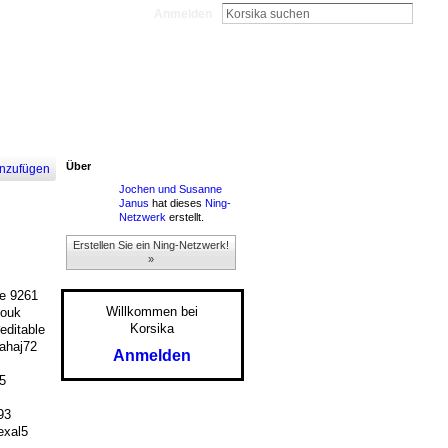
Anmelden
Über
nzufügen
Jochen und Susanne
Janus
hat dieses
Ning-
Netzwerk
erstellt.
Erstellen Sie ein Ning-Netzwerk!
»
e 9261
Willkommen bei
ouk
Korsika
ditable
haj72
Anmelden
5
93
xal5