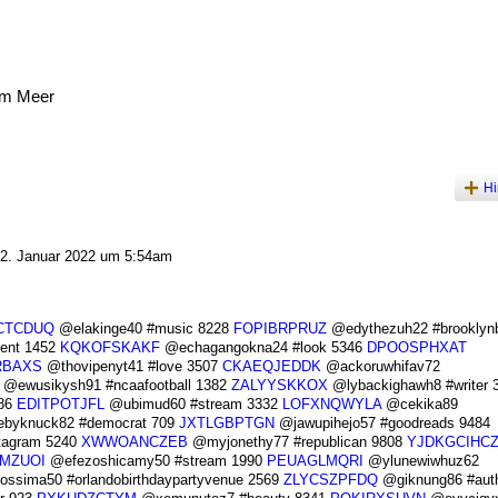
am Meer
Hi
2. Januar 2022 um 5:54am
CTCDUQ
@elakinge40 #music 8228
FOPIBRPRUZ
@edythezuh22 #brooklyn
ent 1452
KQKOFSKAKF
@echagangokna24 #look 5346
DPOOSPHXAT
RBAXS
@thovipenyt41 #love 3507
CKAEQJEDDK
@ackoruwhifav72
@ewusikysh91 #ncaafootball 1382
ZALYYSKKOX
@lybackighawh8 #writer 
686
EDITPOTJFL
@ubimud60 #stream 3332
LOFXNQWYLA
@cekika89
byknuck82 #democrat 709
JXTLGBPTGN
@jawupihejo57 #goodreads 9484
tagram 5240
XWWOANCZEB
@myjonethy77 #republican 9808
YJDKGCIHC
MZUOI
@efezoshicamy50 #stream 1990
PEUAGLMQRI
@ylunewiwhuz62
ssima50 #orlandobirthdaypartyvenue 2569
ZLYCSZPFDQ
@giknung86 #auth