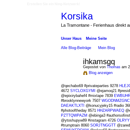
Erstellen Sie ein Ning-Netzwerk!
Korsika
La Tramontane - Ferienhaus direkt 
Unser Haus
Meine Seite
Alle Blog-Beiträge
Mein Blog
ihkamsgq
Gepostet von
Thomas
am 2
Blog anzeigen
@qechabo69 #privateparties 9278
HLEJ
4672
SYCLOXGYMI
@ejamoq21 #presid
@epixirybahef4 #mixtape 7839
EWBUH
#brooklynnewyork 7507
WGODNMZGNC
DAEAKTLXTI
@konucyjeky15 #radio 3
#photooftheday 8571
HHZARPWAEQ
@e
PZTTQWPAZM
@ebinga3 #authorsofins
@ytoshupyw89 #instagram 4726
OLRYY
#trumptrain 8060
SORJTNGGTT
@zaredo