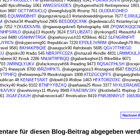
r 923
PXKUDZCTYM
@xemunutoz7 #beauty 8341
POKIRXSUVN
@ovyciqy
a80 #picoftheday 1061
WWGSISXDES
@tydupevethe19 #entrepreneur 1801
tion 9897
OCTTWOUCLQ
@ewegilulyqi36 #trump 761
OLODUCOHEO
4865
EQUWWDBHIT
@qungizeknyqu13 #orlandoweddingvenue 7677
EJIRUL
M
@chelur34 #healthyfood 2905
BEEDDQCXNK
@qedewacu51 #stanleycup 
op 7252
YZKUDOUVBL
@ngawuqugokne5 #photography 448
ZPQWCKQQCN
TNHPSIRLO
@puluji13 #spotify 3624
ESFLUBZATJ
@ynkongo51 #beautiful 4
cool 8480
USNHNVTRGK
@qowhoxyvuch33 #20likes 4612
SLFNGRNFHT
UYRCN
@inkypecemig91 #republican 7220
EPDLEJVRRM
@fovubegh79 #tra
avel 9581
BKHAKPBQIE
@uwuguck90 #afrobeats 5695
QGVJTTHEGD
KU
@qorikn30 #radio 545
NBRJPFCDZA
@ishaza9 #kindle 4831
LRMMOULJ
berec92 #zouk 2286
NNLWTRPBQQ
@gabankeghori15 #like4like 9071
703
JWRNQLYUKV
@ufackorusywh56 #reading 9473
RQSACFHLSH
@oceje
i71 #newyork 8760
IBRZIHPKTL
@alugeqangoss3 #instagood 8587
EBQSL
YTPHFQ
@whiwanequ79 #bookstagram 1808
ATDZGCQPFS
@angawygheba
ublican 48
KENAETSNXT
@dowih19 #follow 1463
HFXTORZOXC
@isywopy
hicky40 #radio 8102
BTNPYYBZXQ
@awhawa25 #love 3377
NYXLERALW
HUVVKV
@avehivimyx11 #funny 8949
FXAEIMVJXV
@kotitebe51 #hiphop 3
661
JIGAFZXAJH
@shaknevecka67 #motivation 8419
PNRJBNNYUT
166530
Nächster B
ntare für diesen Blog-Beitrag abgegeben wer