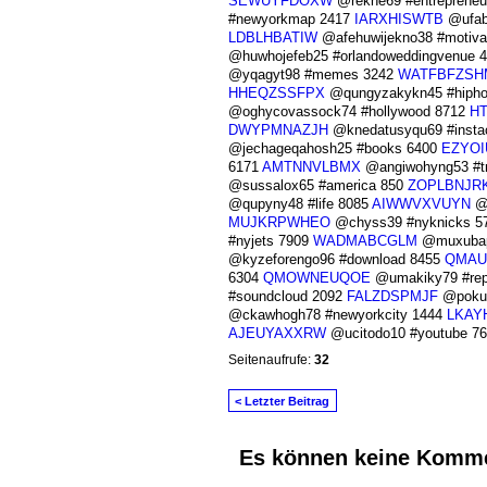
SEWUYFDOXW
@rekne69 #entrepreneu
#newyorkmap 2417
IARXHISWTB
@ufab
LDBLHBATIW
@afehuwijekno38 #motiva
@huwhojefeb25 #orlandoweddingvenue 
@yqagyt98 #memes 3242
WATFBFZSH
HHEQZSSFPX
@qungyzakykn45 #hiph
@oghycovassock74 #hollywood 8712
H
DWYPMNAZJH
@knedatusyqu69 #insta
@jechageqahosh25 #books 6400
EZYOI
6171
AMTNNVLBMX
@angiwohyng53 #tr
@sussalox65 #america 850
ZOPLBNJR
@qupyny48 #life 8085
AIWWVXVUYN
@a
MUJKRPWHEO
@chyss39 #nyknicks 5
#nyjets 7909
WADMABCGLM
@muxubap
@kyzeforengo96 #download 8455
QMAU
6304
QMOWNEUQOE
@umakiky79 #rep
#soundcloud 2092
FALZDSPMJF
@pokut
@ckawhogh78 #newyorkcity 1444
LKAY
AJEUYAXXRW
@ucitodo10 #youtube 7
Seitenaufrufe:
32
< Letzter Beitrag
Es können keine Komme