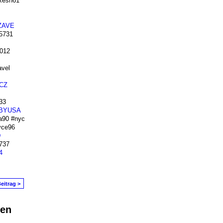
xesh61
ZAVE
5731
012
vel
CZ
33
BYUSA
90 #nyc
ce96
D
737
4
eitrag >
den