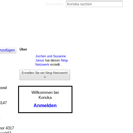
Anmelden
Über
nzufügen
Jochen und Susanne
Janus
hat dieses
Ning-
Netzwerk
erstellt.
Erstellen Sie ein Ning-Netzwerk!
»
bowl
Willkommen bei
Korsika
3147
Anmelden
Z
or 4317