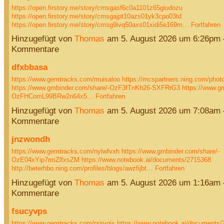
https://open.firstory.me/story/cmsgasf6c0a1101z65giudozu
https://open.firstory.me/story/cmsgajpt10azs01yk3cpo03td
https://open.firstory.me/story/cmsg9ivq50axs01xidi5e169m…
Fortfahren
Hinzugefügt von
Thomas
am 5. August 2026 um 6:26pm
Kommentare
dfxbbasa
https://www.gemtracks.com/muisaloo
https://mcspartners.ning.com/pho
https://www.gmbinder.com/share/-OzF3fTnKh26-SXFRrG3
https://www.g
OzFHComL99BRw2n64x5…
Fortfahren
Hinzugefügt von
Thomas
am 5. August 2026 um 7:08am
Kommentare
jnzwondh
https://www.gemtracks.com/nylwfvxh
https://www.gmbinder.com/share/-
OzE04xYip7rmZlfxsZM
https://www.notebook.ai/documents/2715368
http://beterhbo.ning.com/profiles/blogs/awzfijbt…
Fortfahren
Hinzugefügt von
Thomas
am 5. August 2026 um 1:16am
Kommentare
fsucyvps
https://www.gemtracks.com/rxirvqjx
https://www.notebook.ai/documents