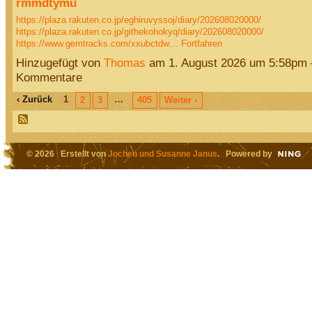
rmmdtymu
https://plaza.rakuten.co.jp/eghiruvyssoj/diary/202608020000/
https://plaza.rakuten.co.jp/githekohokyq/diary/202608020000/
https://www.gemtracks.com/xxubctdw…
Fortfahren
Hinzugefügt von
Thomas
am 1. August 2026 um 5:58pm
Kommentare
‹ Zurück
1
…
2
3
405
Weiter ›
© 2026 Erstellt von
Jochen und Susanne Janus
. Powered by