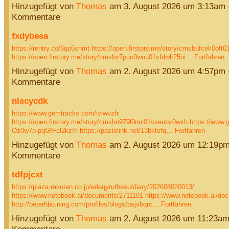
Hinzugefügt von
Thomas
am 3. August 2026 um 3:13am
Kommentare
fxdybesa
https://rentry.co/6qo5ynmt
https://open.firstory.me/story/cmsbufcek0oft
https://open.firstory.me/story/cmsbv7puc0wou01xfdwlr25oi…
Fortfahren
Hinzugefügt von
Thomas
am 2. August 2026 um 4:57pm
Kommentare
nlscycdk
https://www.gemtracks.com/ivlwvzfr
https://open.firstory.me/story/cmsbn979l0nni01vseubx0wxh
https://www.
Oz0w7p-pqGfFcl2kzIh
https://pastelink.net/13bktsfq…
Fortfahren
Hinzugefügt von
Thomas
am 2. August 2026 um 12:19p
Kommentare
tdfpjcxt
https://plaza.rakuten.co.jp/edeqyruthesu/diary/202608020013/
https://www.notebook.ai/documents/2711101
https://www.notebook.ai/do
http://beterhbo.ning.com/profiles/blogs/psjvbqrc…
Fortfahren
Hinzugefügt von
Thomas
am 2. August 2026 um 11:23a