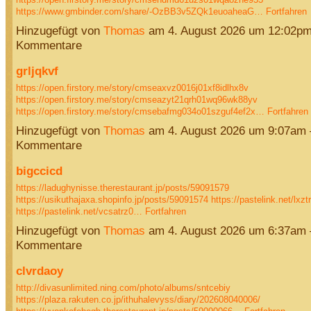
https://www.gmbinder.com/share/-OzBB3v5ZQk1euoaheaG…
Fortfahren
Hinzugefügt von
Thomas
am 4. August 2026 um 12:02p
Kommentare
grljqkvf
https://open.firstory.me/story/cmseaxvz0016j01xf8idlhx8v
https://open.firstory.me/story/cmseazyt21qrh01wq96wk88yv
https://open.firstory.me/story/cmsebafmg034o01szguf4ef2x…
Fortfahren
Hinzugefügt von
Thomas
am 4. August 2026 um 9:07am
Kommentare
bigccicd
https://ladughynisse.therestaurant.jp/posts/59091579
https://usikuthajaxa.shopinfo.jp/posts/59091574
https://pastelink.net/lxz
https://pastelink.net/vcsatrz0…
Fortfahren
Hinzugefügt von
Thomas
am 4. August 2026 um 6:37am
Kommentare
clvrdaoy
http://divasunlimited.ning.com/photo/albums/sntcebiy
https://plaza.rakuten.co.jp/ithuhalevyss/diary/202608040006/