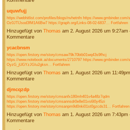
Kommentare
uquwfujj
https://webhitlist.com/profiles/blogs/nvhetnfn
https://www.gmbinder.com/s
Oz0JTlJsod3fM1A6Bw7
https://graph.org/Links-08-02-6837…
Fortfahren
Hinzugefügt von
Thomas
am 2. August 2026 um 9:27am
Kommentare
ycacbnsm
https://open.firstory.me/story/cmsaw79k70btb01wq43s9fhcj
https://www.notebook.ai/documents/2710797
https://www.gmbinder.com/s
OyzG_jUGYzJGIu2gksn…
Fortfahren
Hinzugefügt von
Thomas
am 1. August 2026 um 11:49p
Kommentare
djmcqzdp
https://open.firstory.me/story/cmsanfx180mh401v4a48z7qdm
https://open.firstory.me/story/cmsannsdr0e8e01vs6l0y45zi
https://open.firstory.me/story/cmsanpm9d0nki01st0gzcds31…
Fortfahren
Hinzugefügt von
Thomas
am 1. August 2026 um 7:43pm
Kommentare