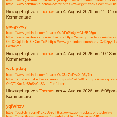
https://www.gemtracks.com/owyzlfdt
https://www.gemtracks.com/rhklunt
Hinzugefügt von
Thomas
am 4. August 2026 um 11:07p
Kommentare
gncgvwvy
https://www.gmbinder.com/share/-OzDFcPk6giMGN6B05go
https://www.gemtracks.com/wzbakuva
https://www.gmbinder.com/share/-
OzDGGqFRnhTCXCnxYxP
https://www.gmbinder.com/share/-OzD8pyk
Fortfahren
Hinzugefügt von
Thomas
am 4. August 2026 um 10:13p
Kommentare
wvbipdxq
https://www.gmbinder.com/share/-OzCUnZdRwt0cD5y7ht-
https://xutaknochabu.therestaurant.jp/posts/59094017
https://www.gmbin
OzCTJKax3463uSvGpSN…
Fortfahren
Hinzugefügt von
Thomas
am 4. August 2026 um 6:08pm
Kommentare
yqfvdtzv
https://pastebin.com/KaK9U5zc
https://www.gemtracks.com/tesbohlw
https://open.firstory.me/story/cmsehdmd61uzs01wqaozne955