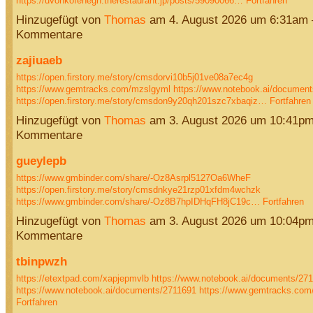
https://uvonkofehegh.therestaurant.jp/posts/59090066…
Fortfahren
Hinzugefügt von
Thomas
am 4. August 2026 um 6:31am
Kommentare
zajiuaeb
https://open.firstory.me/story/cmsdorvi10b5j01ve08a7ec4g
https://www.gemtracks.com/mzslgyml
https://www.notebook.ai/documen
https://open.firstory.me/story/cmsdon9y20qh201szc7xbaqiz…
Fortfahren
Hinzugefügt von
Thomas
am 3. August 2026 um 10:41p
Kommentare
gueylepb
https://www.gmbinder.com/share/-Oz8Asrpl5127Oa6WheF
https://open.firstory.me/story/cmsdnkye21rzp01xfdm4wchzk
https://www.gmbinder.com/share/-Oz8B7hpIDHqFH8jC19c…
Fortfahren
Hinzugefügt von
Thomas
am 3. August 2026 um 10:04p
Kommentare
tbinpwzh
https://etextpad.com/xapjepmvlb
https://www.notebook.ai/documents/27
https://www.notebook.ai/documents/2711691
https://www.gemtracks.com
Fortfahren