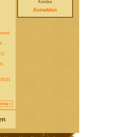
Korsika
Anmelden
nload-
...
212
81
278191
itrag >
en