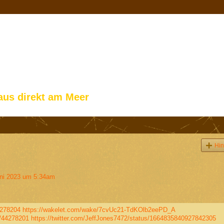
aus direkt am Meer
Hin
ni 2023 um 5:34am
4278204
https://wakelet.com/wake/7cvUc21-TdKOlb2eePD_A
s/44278201
https://twitter.com/JeffJones7472/status/1664835840927842305