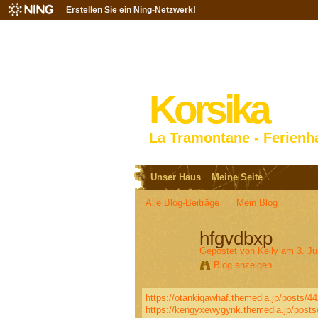
Erstellen Sie ein Ning-Netzwerk!
Korsika
La Tramontane - Ferienh
Unser Haus
Meine Seite
Alle Blog-Beiträge
Mein Blog
hfgvdbxp
Gepostet von
Kelly
am 3. Ju
Blog anzeigen
https://otankiqawhaf.themedia.jp/posts/4
https://kengyxewygynk.themedia.jp/post