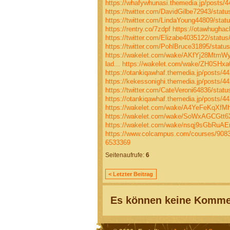
https://whafywhunasi.themedia.jp/posts/
https://twitter.com/DavidGilbe72943/sta
https://twitter.com/LindaYoung44809/sta
https://rentry.co/7zdpf
https://otawhugha
https://twitter.com/Elizabe4035122/stat
https://twitter.com/PohlBruce31895/stat
https://wakelet.com/wake/AKfYj28Mtm
lad...
https://wakelet.com/wake/ZH0SHxa
https://otankiqawhaf.themedia.jp/posts/4
https://kekessonighi.themedia.jp/posts/4
https://twitter.com/CateVeroni64836/sta
https://otankiqawhaf.themedia.jp/posts/4
https://wakelet.com/wake/A4YeFeKqXf
https://wakelet.com/wake/SoWxAGCGtt
https://wakelet.com/wake/nsqj9sGbRuAE
https://www.colcampus.com/courses/90835
6533369
Seitenaufrufe:
6
< Letzter Beitrag
Es können keine Kommen