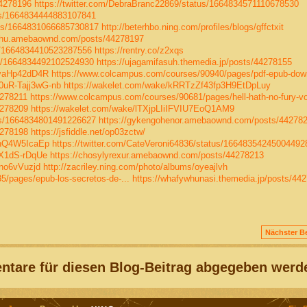
44278196
https://twitter.com/DebraBranc22869/status/1664834571110678530
tus/1664834444883107841
tus/1664831066685730817
http://beterhbo.ning.com/profiles/blogs/gffctxit
chu.amebaownd.com/posts/44278197
us/1664834410523287556
https://rentry.co/z2xqs
us/1664834492102524930
https://ujagamifasuh.themedia.jp/posts/44278155
WyaHp42dD4R
https://www.colcampus.com/courses/90940/pages/pdf-epub-dow
0uR-Tajj3wG-nb
https://wakelet.com/wake/kRRTzZf43fp3H9EtDpLuy
4278211
https://www.colcampus.com/courses/90681/pages/hell-hath-no-fury-vol
4278209
https://wakelet.com/wake/lTXjpLIiIFVIU7EoQ1AM9
tus/1664834801491226627
https://gykengohenor.amebaownd.com/posts/44278
4278198
https://jsfiddle.net/op03zctw/
MhQ4W5IcaEp
https://twitter.com/CateVeroni64836/status/16648354245004492
6X1dS-rDqUe
https://chosylyrexur.amebaownd.com/posts/44278213
no6vVuzjd
http://zacriley.ning.com/photo/albums/oyeajlvh
/pages/epub-los-secretos-de-...
https://whafywhunasi.themedia.jp/posts/44
Nächster Be
tare für diesen Blog-Beitrag abgegeben werd