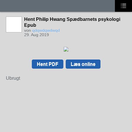
Hent Philip Hwang Spædbarnets psykologi
Epub
von
qdqwdqwdwqd
29. Aug 2019
Hent PDF
Læs online
Ubrugt