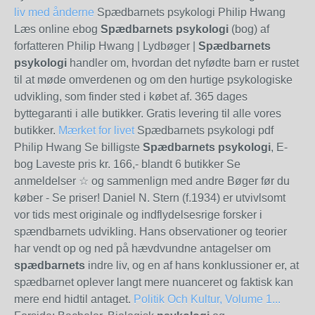
liv med ånderne
Spædbarnets psykologi Philip Hwang
Læs online ebog
Spædbarnets psykologi
(bog) af
forfatteren Philip Hwang | Lydbøger |
Spædbarnets
psykologi
handler om, hvordan det nyfødte barn er rustet
til at møde omverdenen og om den hurtige psykologiske
udvikling, som finder sted i købet af. 365 dages
byttegaranti i alle butikker. Gratis levering til alle vores
butikker.
Mærket for livet
Spædbarnets psykologi pdf
Philip Hwang Se billigste
Spædbarnets psykologi
, E-
bog Laveste pris kr. 166,- blandt 6 butikker Se
anmeldelser ☆ og sammenlign med andre Bøger før du
køber - Se priser! Daniel N. Stern (f.1934) er utvivlsomt
vor tids mest originale og indflydelsesrige forsker i
spændbarnets udvikling. Hans observationer og teorier
har vendt op og ned på hævdvundne antagelser om
spædbarnets
indre liv, og en af hans konklussioner er, at
spædbarnet oplever langt mere nuanceret og faktisk kan
mere end hidtil antaget.
Politik Och Kultur, Volume 1...