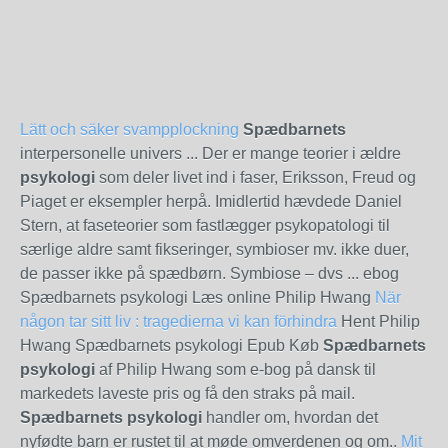
Lätt och säker svampplockning
Spædbarnets
interpersonelle univers ... Der er mange teorier i ældre
psykologi
som deler livet ind i faser, Eriksson, Freud og
Piaget er eksempler herpå. Imidlertid hævdede Daniel
Stern, at faseteorier som fastlægger psykopatologi til
særlige aldre samt fikseringer, symbioser mv. ikke duer,
de passer ikke på spædbørn. Symbiose – dvs ... ebog
Spædbarnets psykologi Læs online Philip Hwang
När
någon tar sitt liv : tragedierna vi kan förhindra
Hent Philip
Hwang Spædbarnets psykologi Epub Køb
Spædbarnets
psykologi
af Philip Hwang som e-bog på dansk til
markedets laveste pris og få den straks på mail.
Spædbarnets psykologi
handler om, hvordan det
nyfødte barn er rustet til at møde omverdenen og om..
Mit