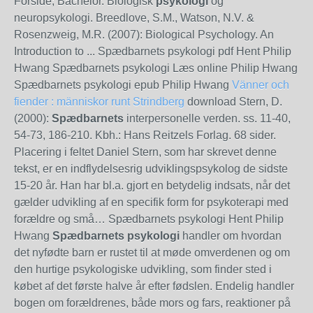
Forside; Bachelor. Biologisk
psykologi
og
neuropsykologi. Breedlove, S.M., Watson, N.V. &
Rosenzweig, M.R. (2007): Biological Psychology. An
Introduction to ... Spædbarnets psykologi pdf Hent Philip
Hwang Spædbarnets psykologi Læs online Philip Hwang
Spædbarnets psykologi epub Philip Hwang
Vänner och
fiender : människor runt Strindberg
download Stern, D.
(2000):
Spædbarnets
interpersonelle verden. ss. 11-40,
54-73, 186-210. Kbh.: Hans Reitzels Forlag. 68 sider.
Placering i feltet Daniel Stern, som har skrevet denne
tekst, er en indflydelsesrig udviklingspsykolog de sidste
15-20 år. Han har bl.a. gjort en betydelig indsats, når det
gælder udvikling af en specifik form for psykoterapi med
forældre og små… Spædbarnets psykologi Hent Philip
Hwang
Spædbarnets psykologi
handler om hvordan
det nyfødte barn er rustet til at møde omverdenen og om
den hurtige psykologiske udvikling, som finder sted i
købet af det første halve år efter fødslen. Endelig handler
bogen om forældrenes, både mors og fars, reaktioner på