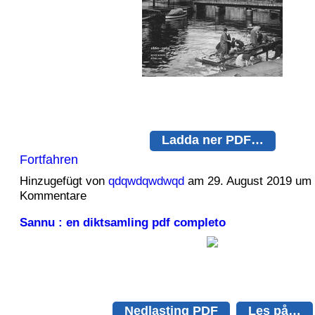
Ladda ner PDF…
Fortfahren
Hinzugefügt von
qdqwdqwdwqd
am 29. August 2019 um
Kommentare
Sannu : en diktsamling pdf completo
Nedlasting PDF
Les på…