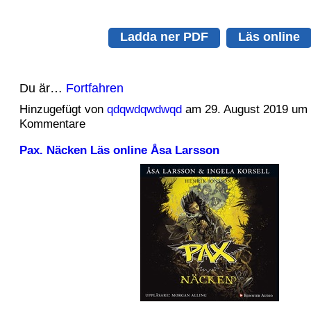
Ladda ner PDF
Läs online
Du är…
Fortfahren
Hinzugefügt von
qdqwdqwdwqd
am 29. August 2019 um
Kommentare
Pax. Näcken Läs online Åsa Larsson