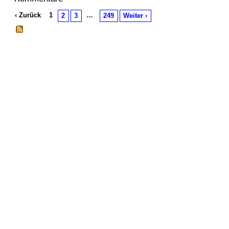
‹ Zurück
1
…
2
3
249
Weiter ›
© 2026 Erstellt von
Jochen und Susanne Janus
. Powered by