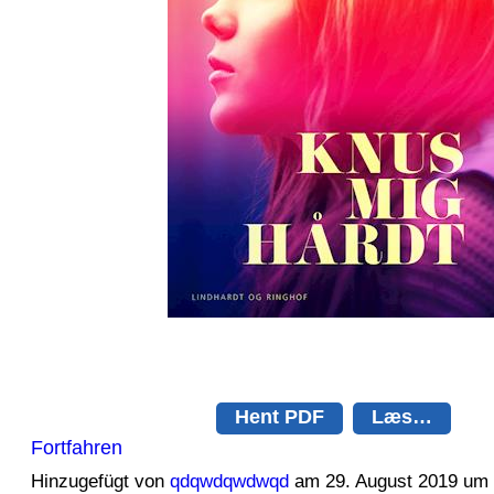
Hent PDF
Læs…
Fortfahren
Hinzugefügt von
qdqwdqwdwqd
am 29. August 2019 um