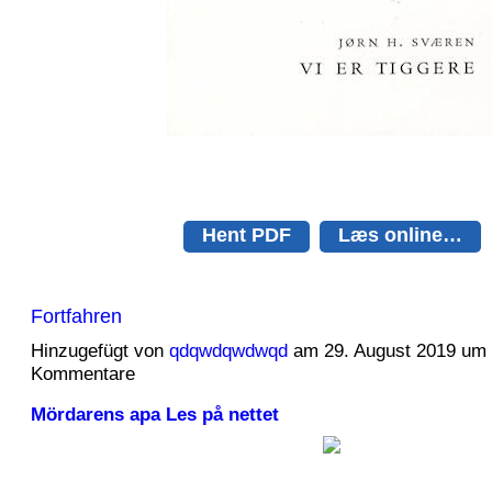
Hent PDF
Læs online…
Fortfahren
Hinzugefügt von
qdqwdqwdwqd
am 29. August 2019 um
Kommentare
Mördarens apa Les på nettet