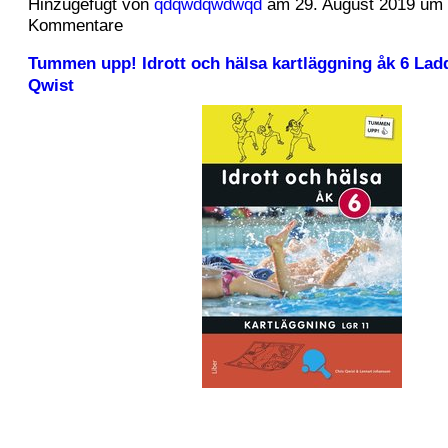
Hinzugefügt von
qdqwdqwdwqd
am 29. August 2019 um
Kommentare
Tummen upp! Idrott och hälsa kartläggning åk 6 Lad
Qwist