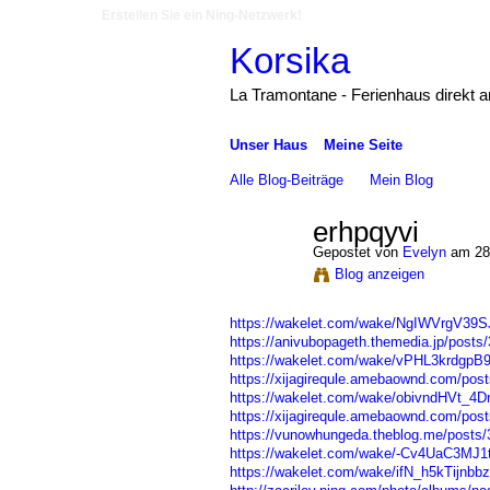
Erstellen Sie ein Ning-Netzwerk!
Korsika
La Tramontane - Ferienhaus direkt 
Unser Haus
Meine Seite
Alle Blog-Beiträge
Mein Blog
erhpqyvi
Gepostet von
Evelyn
am 28.
Blog anzeigen
https://wakelet.com/wake/NgIWVrgV39
https://anivubopageth.themedia.jp/posts
https://wakelet.com/wake/vPHL3krdgpB
https://xijagirequle.amebaownd.com/pos
https://wakelet.com/wake/obivndHVt_4
https://xijagirequle.amebaownd.com/pos
https://vunowhungeda.theblog.me/posts
https://wakelet.com/wake/-Cv4UaC3MJ1t
https://wakelet.com/wake/ifN_h5kTijnb