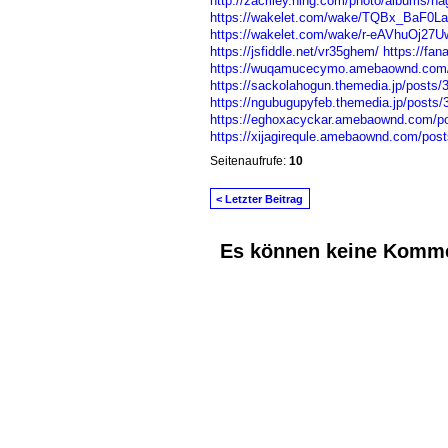
http://zacriley.ning.com/photo/albums/n
https://wakelet.com/wake/TQBx_BaF0L
https://wakelet.com/wake/r-eAVhuOj27
https://jsfiddle.net/vr35ghem/
https://fa
https://wuqamucecymo.amebaownd.com/
https://sackolahogun.themedia.jp/posts/
https://ngubugupyfeb.themedia.jp/posts
https://eghoxacyckar.amebaownd.com/p
https://xijagirequle.amebaownd.com/pos
Seitenaufrufe:
10
< Letzter Beitrag
Es können keine Komme
© 2026 Erstellt von
Jochen und Susanne J