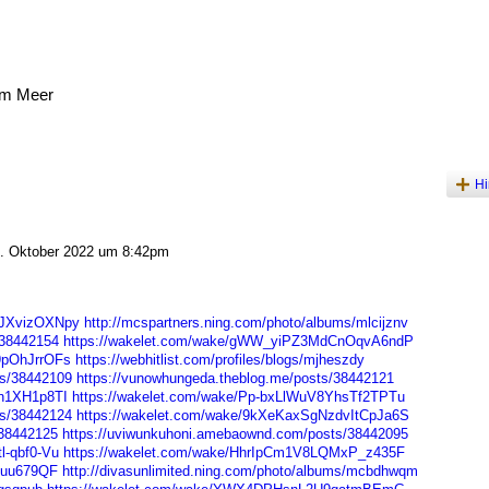
am Meer
Hi
 Oktober 2022 um 8:42pm
SJXvizOXNpy
http://mcspartners.ning.com/photo/albums/mlcijznv
/38442154
https://wakelet.com/wake/gWW_yiPZ3MdCnOqvA6ndP
9pOhJrrOFs
https://webhitlist.com/profiles/blogs/mjheszdy
ts/38442109
https://vunowhungeda.theblog.me/posts/38442121
Dn1XH1p8TI
https://wakelet.com/wake/Pp-bxLlWuV8YhsTf2TPTu
ts/38442124
https://wakelet.com/wake/9kXeKaxSgNzdvItCpJa6S
/38442125
https://uviwunkuhoni.amebaownd.com/posts/38442095
l-qbf0-Vu
https://wakelet.com/wake/HhrIpCm1V8LQMxP_z435F
bzuu679QF
http://divasunlimited.ning.com/photo/albums/mcbdhwqm