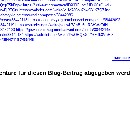
agsqpub
https://wakelet.com/wake/YWX4DPHsnL2U9qatmBEmG
aQcp75bDgov
https://wakelet.com/wake/ID9J0CLbmMDIX0sQL-dIx
UwwFjRTQrx
https://wakelet.com/wake/V_M780ou7awOYlK7Q7Jng
nachevyxig.amebaownd.com/posts/38442086
posts/38442118
https://fanachevyxig.amebaownd.com/posts/38442092
38442119
https://wakelet.com/wake/jvenwh7AnB_5mRAHWz7dH
/38442100
https://gewubakeshug.amebaownd.com/posts/38442145
osts/38442134
https://wakelet.com/wake/PwOEQKSlIY6Eifk3VpE-8
ts/38442116
2455149
Nächster B
ntare für diesen Blog-Beitrag abgegeben wer
anus
. Powered by
E