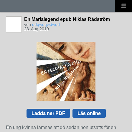
En Marialegend epub Niklas Rådström
von
qdqwdqwdwqd
28. Aug 2019
Ladda ner PDF
Läs online
En ung kvinna lämnas att dö sedan hon utsatts för en