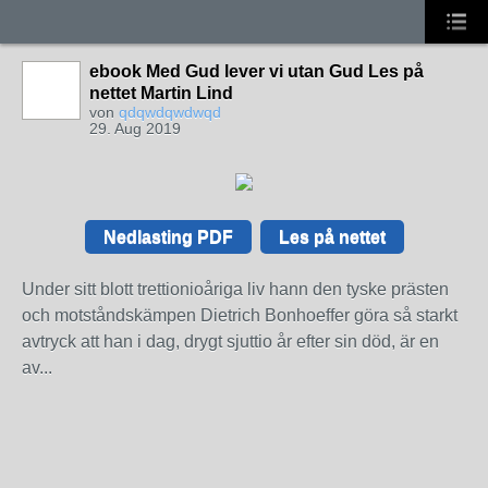
ebook Med Gud lever vi utan Gud Les på
nettet Martin Lind
von
qdqwdqwdwqd
29. Aug 2019
Nedlasting PDF
Les på nettet
Under sitt blott trettionioåriga liv hann den tyske prästen
och motståndskämpen Dietrich Bonhoeffer göra så starkt
avtryck att han i dag, drygt sjuttio år efter sin död, är en
av...