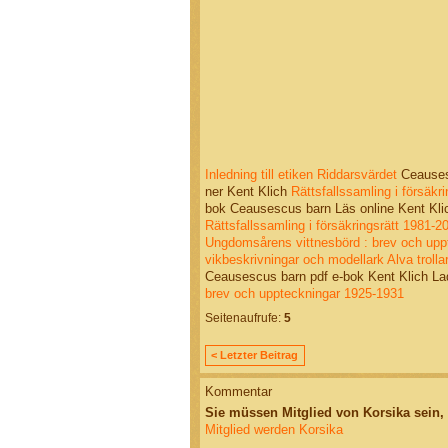
Inledning till etiken
Riddarsvärdet
Ceausesc
ner Kent Klich
Rättsfallssamling i försäk
bok Ceausescus barn Läs online Kent Kl
Rättsfallssamling i försäkringsrätt 1981-
Ungdomsårens vittnesbörd : brev och upp
vikbeskrivningar och modellark
Alva trolla
Ceausescus barn pdf e-bok Kent Klich L
brev och uppteckningar 1925-1931
Seitenaufrufe:
5
< Letzter Beitrag
Kommentar
Sie müssen Mitglied von Korsika sein
Mitglied werden Korsika