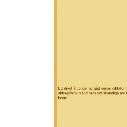
Ett drygt årtionde har gått sedan diktato
aidsepidemi bland barn sitt skändliga arv 
beord...