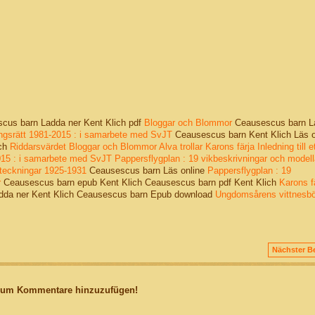
us barn Ladda ner Kent Klich pdf
Bloggar och Blommor
Ceausescus barn L
ringsrätt 1981-2015 : i samarbete med SvJT
Ceausescus barn Kent Klich Läs o
ich
Riddarsvärdet
Bloggar och Blommor
Alva trollar
Karons färja
Inledning till e
2015 : i samarbete med SvJT
Pappersflygplan : 19 vikbeskrivningar och modell
teckningar 1925-1931
Ceausescus barn Läs online
Pappersflygplan : 19
r
Ceausescus barn epub Kent Klich Ceausescus barn pdf Kent Klich
Karons f
adda ner Kent Klich Ceausescus barn Epub download
Ungdomsårens vittnesbö
Nächster Be
, um Kommentare hinzuzufügen!