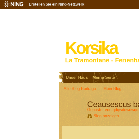
Erstellen Sie ein Ning-Netzwerk!
Korsika
La Tramontane - Ferienh
Unser Haus
Meine Seite
Alle Blog-Beiträge
Mein Blog
Ceausescus ba
Gepostet von
qdqwdqwdwqd
Blog anzeigen