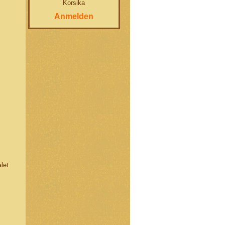
Korsika
Anmelden
let