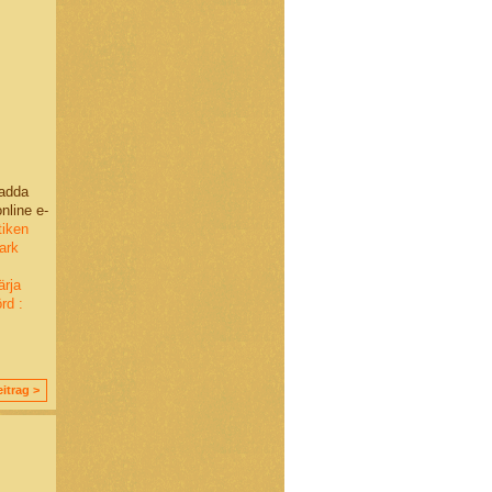
adda
nline e-
tiken
ark
ärja
rd :
itrag >