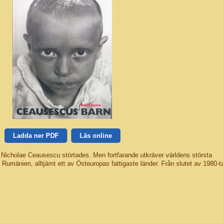
Ladda ner PDF
Läs online
rn Nicholae Ceausescu störtades. Men fortfarande utkräver världens största
i Rumänien, alltjämt ett av Östeuropas fattigaste länder. Från slutet av 1980-ta