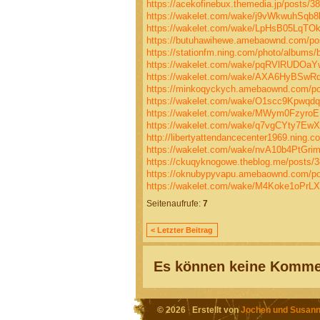
https://acekofinebux.themedia.jp/posts/3
https://wakelet.com/wake/j9vWkwuhSqb
https://wakelet.com/wake/LpHsB05LqTO
https://butuhawihewe.amebaownd.com/po
https://stationfm.ning.com/photo/albums/
https://wakelet.com/wake/pqRVlRUDO
https://wakelet.com/wake/AXA6HyBSw
https://minkoqyckych.amebaownd.com/p
https://wakelet.com/wake/O1scc9Kpwqd
https://wakelet.com/wake/MWym0Fzyro
https://wakelet.com/wake/q7vgCYty7Ew
http://libertyattendancecenter1969.ning
https://wakelet.com/wake/nvA10b4PtGri
https://ckuqyknogowe.theblog.me/posts/
https://oknubypyvapu.amebaownd.com/p
https://wakelet.com/wake/M4Koke1oPrLX
Seitenaufrufe:
7
< Letzter Beitrag
Es können keine Kommen
© 2026 Erstellt von
Jochen und Susann