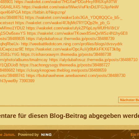
8488901
https://wakelet.com/wake/7HGXwPDGoHxyRR6XqA9TW
8lG6A6LX4S
https://wakelet.com/wake/lWwoVwFknDdJFGJijoNnW
kqxr464PGA
https://bitbin.it/Niiqsznp/
sts/38488761
https://wakelet.com/wake/1oIs3GA_YDQ8QQCo_b5-_
bcetsezt
https://wakelet.com/wake/4fJbjMd7RYDQp2fn_pb_G
aYwMImo1YDU2
https://wakelet.com/wake/ufykZP6pLoyWUfHVi8rLV
Rq1SOw5sevYS
https://wakelet.com/wake/TKowx8SmQxWSz4N1hy6E8
osts/38488835
https://alydubafosuz.themedia.jp/posts/38488739
qqhqRbeUx-
http://weebattledotcom.ning.com/profiles/blogs/dvsvydrk
EUCwpczaz9E
https://wakelet.com/wake/OpcAuVjt9bKkFKX6T3k8g
X3S81cYtiG
https://cishavorawym.themedia.jp/posts/38488738
.com/photo/albums/tmalmcay
https://alydubafosuz.themedia.jp/posts/38488710
mf1QjDUoB
https://sachongysogy.themedia.jp/posts/38488727
38488682
https://ckuqyknogowe.theblog.me/posts/38488659
osts/38488741
https://butuhawihewe.amebaownd.com/posts/38488730
hI3ywel9y
7390399
Nächster Be
tare für diesen Blog-Beitrag abgegeben werd
e Janus
. Powered by
Ein 