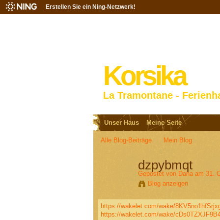
Erstellen Sie ein Ning-Netzwerk!
Korsika
La Tramontane - Ferienh
Unser Haus
Meine Seite
Alle Blog-Beiträge
Mein Blog
dzpybmqt
Gepostet von
Dana
am 31. O
Blog anzeigen
https://wakelet.com/wake/8KV5no1hfSrj
https://wakelet.com/wake/cDs0TZXJF9B