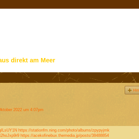
aus direkt am Meer
Hin
ktober 2022 um 4:07pm
xgILsUY1N
https://stationfm.ning.com/photo/albums/zpypyjmk
42hoJxp9r9
https://acekofinebux.themedia.jp/posts/38488854