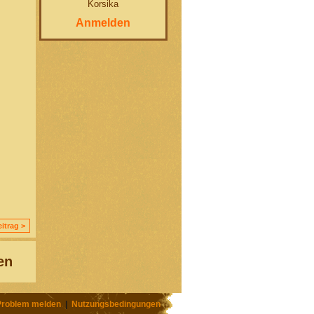
Korsika
Anmelden
itrag >
en
Problem melden
|
Nutzungsbedingungen