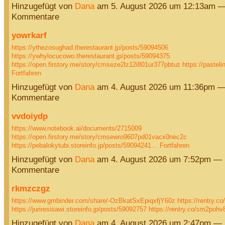
Hinzugefügt von
Dana
am 5. August 2026 um 12:13am —
Kommentare
yowrkarf
https://ythezosughad.therestaurant.jp/posts/59094506
https://ywhylocucowo.therestaurant.jp/posts/59094375
https://open.firstory.me/story/cmseze2lz12i801ur377pbtuz
https://paste
Fortfahren
Hinzugefügt von
Dana
am 4. August 2026 um 11:36pm —
Kommentare
vvdoiydp
https://www.notebook.ai/documents/2715009
https://open.firstory.me/story/cmsewro9607pd01vacx0nec2c
https://pebalokytubi.storeinfo.jp/posts/59094241…
Fortfahren
Hinzugefügt von
Dana
am 4. August 2026 um 7:52pm — 
Kommentare
rkmzczgz
https://www.gmbinder.com/share/-OzBkatSxEpiqxfjY60z
https://rentry.co
https://juriresisawi.storeinfo.jp/posts/59092757
https://rentry.co/sm2poh
Hinzugefügt von
Dana
am 4. August 2026 um 2:47pm — 