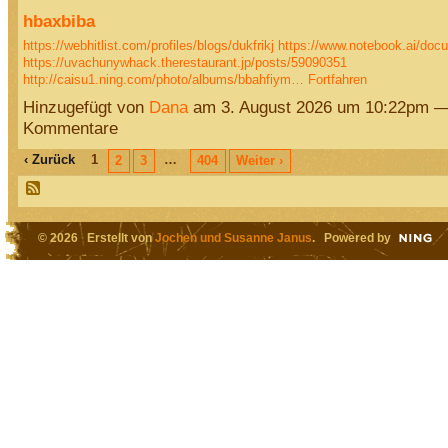
hbaxbiba
https://webhitlist.com/profiles/blogs/dukfrikj
https://www.notebook.ai/do
https://uvachunywhack.therestaurant.jp/posts/59090351
http://caisu1.ning.com/photo/albums/bbahfiym…
Fortfahren
Hinzugefügt von
Dana
am 3. August 2026 um 10:22pm —
Kommentare
‹ Zurück
1
…
2
3
404
Weiter ›
© 2026 Erstellt von
Jochen und Susanne Janus
. Powered by