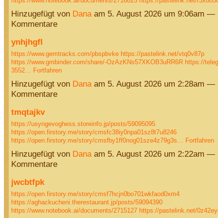
https://www.notebook.ai/documents/2716825
https://pastelink.net/r3x8o
Hinzugefügt von
Dana
am 5. August 2026 um 9:06am — 
Kommentare
ynhjhgfl
https://www.gemtracks.com/pbspbvke
https://pastelink.net/vtq0v87p
https://www.gmbinder.com/share/-OzAzKNs57XKOB3uRR6R
https://tele
3552…
Fortfahren
Hinzugefügt von
Dana
am 5. August 2026 um 2:28am — 
Kommentare
tmqtajkv
https://usyngevoghess.storeinfo.jp/posts/59095095
https://open.firstory.me/story/cmsfc38iy0npa01sz8t7u8246
https://open.firstory.me/story/cmsfby1ff0nog01sze4z79g3s…
Fortfahren
Hinzugefügt von
Dana
am 5. August 2026 um 2:22am — 
Kommentare
jwcbtfpk
https://open.firstory.me/story/cmsf7hcjn0bo701wkfaod0xm4
https://aghackucheni.therestaurant.jp/posts/59094390
https://www.notebook.ai/documents/2715127
https://pastelink.net/0z42