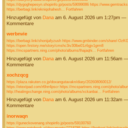
https://dygoghepesyn.shopinfo.jp/posts/59099086
https://www.gemtrack
https://berbagi.link/ekniqohahesh…
Fortfahren
Hinzugefügt von
Dana
am 6. August 2026 um 1:27pm — 
Kommentare
werbnvie
https://berbagi.link/shonijafyzush
https://www.gmbinder.com/share/-O
https://open.firstory.me/story/cmshc3iv30lbe01z6gjv1grm8
https://mcspartners.ning.com/photo/albums/lhajaqhi…
Fortfahren
Hinzugefügt von
Dana
am 6. August 2026 um 11:56am —
Kommentare
xochzqcg
https://plaza.rakuten.co.jp/doxangutavakn/diary/202608060012/
https://etextpad.com/r6hrr4pscr
https://mcspartners.ning.com/photo/albu
http://healingxchange.ning.com/photo/albums/xckanbai…
Fortfahren
Hinzugefügt von
Dana
am 6. August 2026 um 11:32am —
Kommentare
inorwaqn
https://guneckovenang.shopinfo.jp/posts/59100760
https://www.notebook.ai/documents/2718785
https://berbagi.link/noknuch