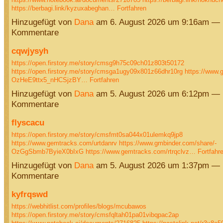
https://berbagi.link/kyzuxabeghan…
Fortfahren
Hinzugefügt von
Dana
am 6. August 2026 um 9:16am — 
Kommentare
cqwjysyh
https://open.firstory.me/story/cmsg9h75c09ch01z803t50172
https://open.firstory.me/story/cmsga1ugy09x801z66dhr10rg
https://www.
OzHeE9ttx5_nHCSjzBY…
Fortfahren
Hinzugefügt von
Dana
am 5. August 2026 um 6:12pm — 
Kommentare
flyscacu
https://open.firstory.me/story/cmsfmt0sa044x01ulemkq9jp8
https://www.gemtracks.com/urtdanrv
https://www.gmbinder.com/share/-
OzGgSbmb7ByieX0bIxG
https://www.gemtracks.com/rtrqclvz…
Fortfahr
Hinzugefügt von
Dana
am 5. August 2026 um 1:37pm — 
Kommentare
kyfrqswd
https://webhitlist.com/profiles/blogs/mcubawos
https://open.firstory.me/story/cmsfqltah01pa01vibqpac2ap