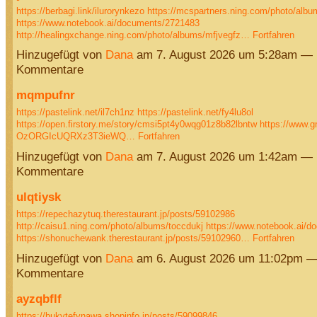
https://berbagi.link/ilurorynkezo
https://mcspartners.ning.com/photo/albu
https://www.notebook.ai/documents/2721483
http://healingxchange.ning.com/photo/albums/mfjvegfz…
Fortfahren
Hinzugefügt von
Dana
am 7. August 2026 um 5:28am — 
Kommentare
mqmpufnr
https://pastelink.net/il7ch1nz
https://pastelink.net/fy4lu8ol
https://open.firstory.me/story/cmsi5pt4y0wqg01z8b82lbntw
https://www.g
OzORGIcUQRXz3T3ieWQ…
Fortfahren
Hinzugefügt von
Dana
am 7. August 2026 um 1:42am — 
Kommentare
ulqtiysk
https://repechazytuq.therestaurant.jp/posts/59102986
http://caisu1.ning.com/photo/albums/toccdukj
https://www.notebook.ai/
https://shonuchewank.therestaurant.jp/posts/59102960…
Fortfahren
Hinzugefügt von
Dana
am 6. August 2026 um 11:02pm —
Kommentare
ayzqbflf
https://bukytefynawa.shopinfo.jp/posts/59099846