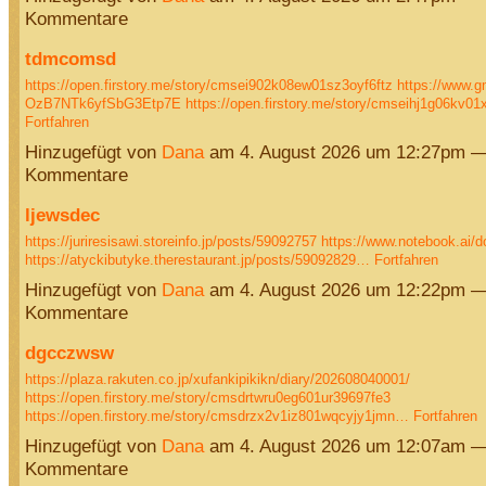
Kommentare
tdmcomsd
https://open.firstory.me/story/cmsei902k08ew01sz3oyf6ftz
https://www.g
OzB7NTk6yfSbG3Etp7E
https://open.firstory.me/story/cmseihj1g06kv0
Fortfahren
Hinzugefügt von
Dana
am 4. August 2026 um 12:27pm —
Kommentare
ljewsdec
https://juriresisawi.storeinfo.jp/posts/59092757
https://www.notebook.ai/
https://atyckibutyke.therestaurant.jp/posts/59092829…
Fortfahren
Hinzugefügt von
Dana
am 4. August 2026 um 12:22pm —
Kommentare
dgcczwsw
https://plaza.rakuten.co.jp/xufankipikikn/diary/202608040001/
https://open.firstory.me/story/cmsdrtwru0eg601ur39697fe3
https://open.firstory.me/story/cmsdrzx2v1iz801wqcyjy1jmn…
Fortfahren
Hinzugefügt von
Dana
am 4. August 2026 um 12:07am —
Kommentare