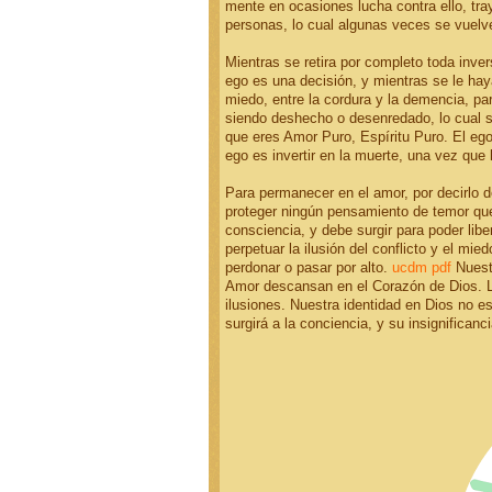
mente en ocasiones lucha contra ello, tr
personas, lo cual algunas veces se vuelv
Mientras se retira por completo toda inver
ego es una decisión, y mientras se le haya
miedo, entre la cordura y la demencia, pa
siendo deshecho o desenredado, lo cual se 
que eres Amor Puro, Espíritu Puro. El ego 
ego es invertir en la muerte, una vez que
Para permanecer en el amor, por decirlo 
proteger ningún pensamiento de temor que 
consciencia, y debe surgir para poder libe
perpetuar la ilusión del conflicto y el mie
perdonar o pasar por alto.
ucdm pdf
Nuestr
Amor descansan en el Corazón de Dios. La 
ilusiones. Nuestra identidad en Dios no e
surgirá a la conciencia, y su insignificanc