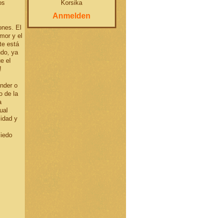
Korsika
os
Anmelden
ones. El
mor y el
te está
ndo, ya
e el
!
nder o
o de la
a
ual
cidad y
miedo