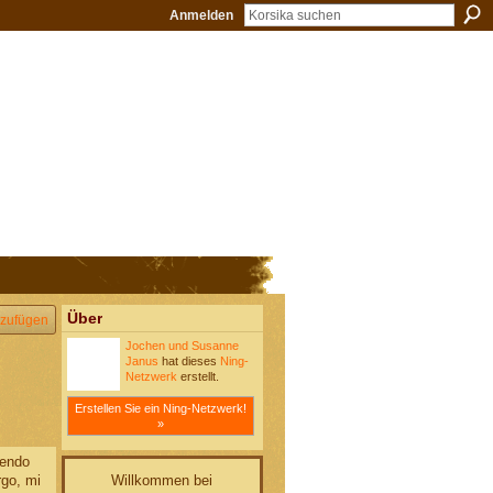
Anmelden
Über
zufügen
Jochen und Susanne
Janus
hat dieses
Ning-
Netzwerk
erstellt.
Erstellen Sie ein Ning-Netzwerk!
»
iendo
Willkommen bei
rgo, mi