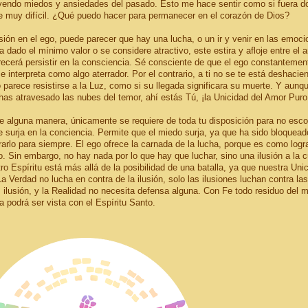
ayendo miedos y ansiedades del pasado. Esto me hace sentir como si fuera d
e muy difícil. ¿Qué puedo hacer para permanecer en el corazón de Dios?
sión en el ego, puede parecer que hay una lucha, o un ir y venir en las emoci
 dado el mínimo valor o se considere atractivo, este estira y afloje entre el a
recerá persistir en la consciencia. Sé consciente de que el ego constantemen
interpreta como algo aterrador. Por el contrario, a ti no se te está deshacie
parece resistirse a la Luz, como si su llegada significara su muerte. Y aunqu
 has atravesado las nubes del temor, ahí estás Tú, ¡la Unicidad del Amor Puro
de alguna manera, únicamente se requiere de toda tu disposición para no esco
surja en la conciencia. Permite que el miedo surja, ya que ha sido bloquead
rarlo para siempre. El ego ofrece la carnada de la lucha, porque es como logr
do. Sin embargo, no hay nada por lo que hay que luchar, sino una ilusión a la c
o Espíritu está más allá de la posibilidad de una batalla, ya que nuestra Uni
Verdad no lucha en contra de la ilusión, solo las ilusiones luchan contra las
s ilusión, y la Realidad no necesita defensa alguna. Con Fe todo residuo del 
ia podrá ser vista con el Espíritu Santo.