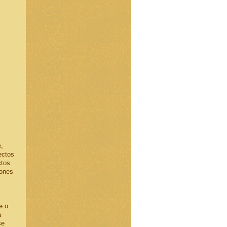
,
ectos
ctos
iones
e o
a
se