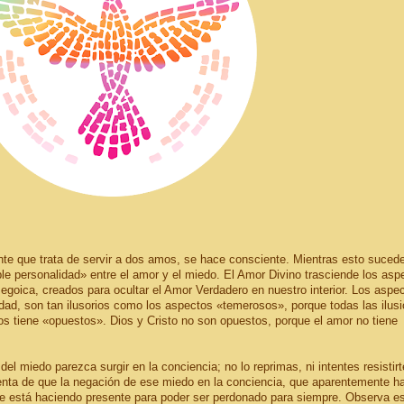
ente que trata de servir a dos amos, se hace consciente. Mientras esto sucede
ble personalidad» entre el amor y el miedo. El Amor Divino trasciende los asp
 egoica, creados para ocultar el Amor Verdadero en nuestro interior. Los aspe
dad, son tan ilusorios como los aspectos «temerosos», porque todas las ilus
ios tiene «opuestos». Dios y Cristo no son opuestos, porque el amor no tiene
 del miedo parezca surgir en la conciencia; no lo reprimas, ni intentes resistirt
uenta de que la negación de ese miedo en la conciencia, que aparentemente h
e está haciendo presente para poder ser perdonado para siempre. Observa e