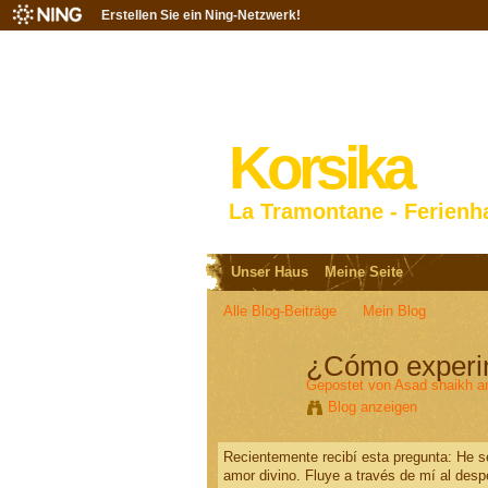
Erstellen Sie ein Ning-Netzwerk!
Korsika
La Tramontane - Ferienh
Unser Haus
Meine Seite
Alle Blog-Beiträge
Mein Blog
¿Cómo experim
Gepostet von
Asad shaikh
am
Blog anzeigen
Recientemente recibí esta pregunta: He se
amor divino. Fluye a través de mí al desp