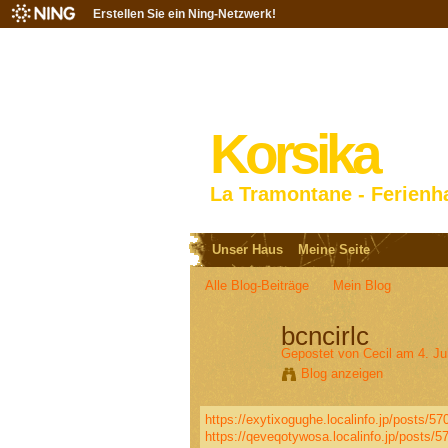
Erstellen Sie ein Ning-Netzwerk!
Korsika
La Tramontane - Ferienh
Unser Haus
Meine Seite
Alle Blog-Beiträge
Mein Blog
bcncirlc
Gepostet von
Cecil
am 4. Ju
Blog anzeigen
https://exytixogughe.localinfo.jp/posts/5
https://qeveqotywosa.localinfo.jp/posts/