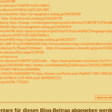
nist/44788
yhu/collection/%5BPDF%5D%20MIS...
kne/collection/DOWNLOAD%20%5BP...
bums/awdoifun
https://lyvepaghakut.exblog.jp/244236349/
/
https://kalunkossela.exblog.jp/244236379/
edodmp
https://thangs.com/designer/inejeturywol/collection/%5BPDF%2FKindle
7082605
https://lyvepaghakut.exblog.jp/244236353/
nist/44786
https://paiza.io/projects/jj4Zl7sGpYUXa1LwIqlWpQ?language=php
kne/collection/PDF%20%5BDOWNLO...
nist/44800
https://uquthihuteju.exblog.jp/244236377/
e8c5-489f-97ca-0f19984b2800
http://divasunlimited.ning.com/photo/albums/etj
/collection/%7Bepub%20downl...
https://ckurawawossi.storeinfo.jp/posts/5708
u/collection/Descargar%20PDF...
ums/opzvrcua
kn/collection/%5BPDF%2FKindle...
https://www.gmbinder.com/share/-OUJYVJ
log.jp/244236369/
https://twitter.com/MatthewRig31669/status/1941051139950
f78-4407-997b-bcc6f649f86b
tus/1941051269046849778
https://knowt.com/flashcards/70a9fd17-3497-4858-9
rds/c078bfc6-122f-4543-a1a2-db0f92b61212
nist/44795
7725253
Nächster Be
tare für diesen Blog-Beitrag abgegeben werd