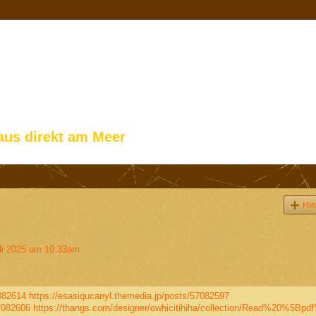
aus direkt am Meer
Hin
li 2025 um 10:33am
7082614
https://esasiqucanyl.themedia.jp/posts/57082597
57082606
https://thangs.com/designer/owhicitihiha/collection/Read%20%5Bpdf