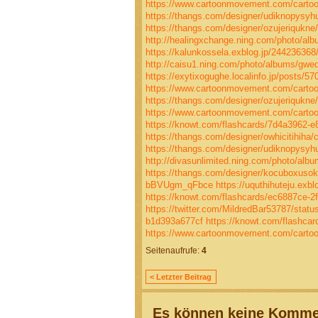
https://www.cartoonmovement.com/cartoo
https://thangs.com/designer/udiknopys
https://thangs.com/designer/ozujeriqu
http://healingxchange.ning.com/photo/al
https://kalunkossela.exblog.jp/244236368
http://caisu1.ning.com/photo/albums/gw
https://exytixogughe.localinfo.jp/posts/5
https://www.cartoonmovement.com/cartoo
https://thangs.com/designer/ozujeriqu
https://www.cartoonmovement.com/cartoo
https://knowt.com/flashcards/7d4a3962-
https://thangs.com/designer/owhicitihiha
https://thangs.com/designer/udiknopysyh
http://divasunlimited.ning.com/photo/alb
https://thangs.com/designer/kocuboxuso
bBVUgm_qFbce
https://uquthihuteju.exb
https://knowt.com/flashcards/ec6887ce-2
https://twitter.com/MildredBar53787/sta
b1d393a677cf
https://knowt.com/flashca
https://www.cartoonmovement.com/cartoo
Seitenaufrufe:
4
< Letzter Beitrag
Es können keine Kommen