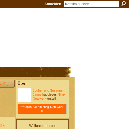
Anmelden
Über
zufügen
Jochen und Susanne
Janus
hat dieses
Ning-
Netzwerk
erstellt.
Erstellen Sie ein Ning-Netzwerk!
»
Willkommen bei
%5...