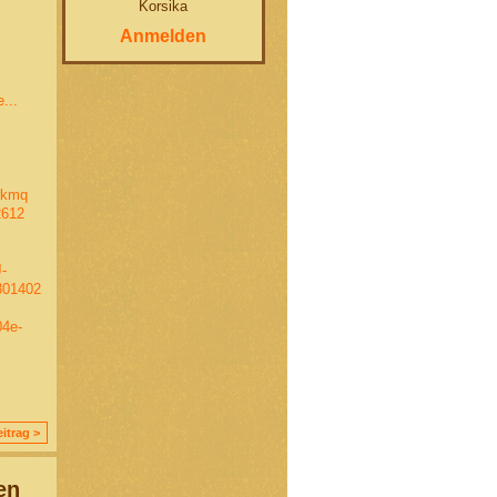
Korsika
Anmelden
...
irkmq
2612
-
301402
04e-
itrag >
en