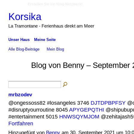
Erstellen Sie ein Ning-Netzwerk!
Korsika
La Tramontane - Ferienhaus direkt am Meer
Unser Haus
Meine Seite
Alle Blog-Beiträge
Mein Blog
Blog von Benny – September 
mrbzodev
@ongessoss82 #losangeles 3746
DJTDPBPFSY
@c
#disruptyourroutine 8045
APYGEPQTHI
@shipubup
#entertainment 5015
HNWSQYMJOM
@zehitajash5
Fortfahren
Hinzugefügt von
Benny
am 30. September 2021 um 10: