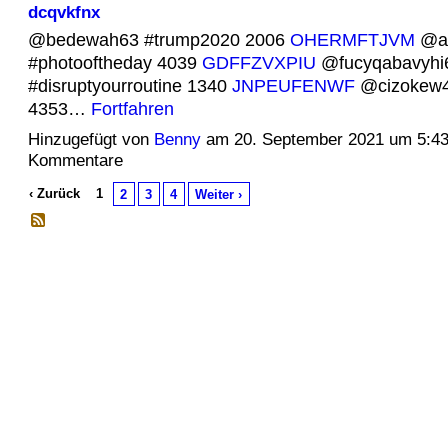
dcqvkfnx
@bedewah63 #trump2020 2006
OHERMFTJVM
@a
#photooftheday 4039
GDFFZVXPIU
@fucyqabavyhi
#disruptyourroutine 1340
JNPEUFENWF
@cizokew4
4353…
Fortfahren
Hinzugefügt von
Benny
am 20. September 2021 um 5:4
Kommentare
‹ Zurück
1
2
3
4
Weiter ›
© 2026 Erstellt von
Jochen und Susanne Janus
. Powered by