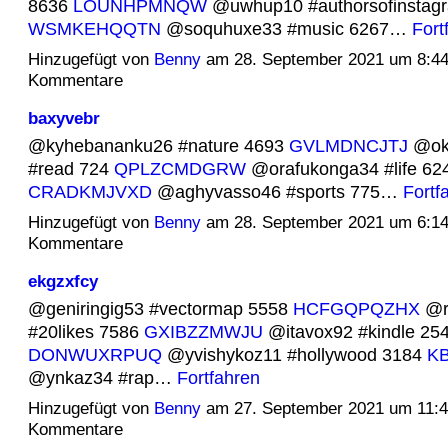
8636
LOUNHPMNQW
@uwhup10 #authorsofinstag
WSMKEHQQTN
@soquhuxe33 #music 6267…
Fort
Hinzugefügt von
Benny
am 28. September 2021 um 8:4
Kommentare
baxyvebr
@kyhebananku26 #nature 4693
GVLMDNCJTJ
@ok
#read 724
QPLZCMDGRW
@orafukonga34 #life 62
CRADKMJVXD
@aghyvasso46 #sports 775…
Fortf
Hinzugefügt von
Benny
am 28. September 2021 um 6:1
Kommentare
ekgzxfcy
@geniringig53 #vectormap 5558
HCFGQPQZHX
@r
#20likes 7586
GXIBZZMWJU
@itavox92 #kindle 25
DONWUXRPUQ
@yvishykoz11 #hollywood 3184
K
@ynkaz34 #rap…
Fortfahren
Hinzugefügt von
Benny
am 27. September 2021 um 11:
Kommentare