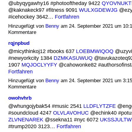
@ubyqygawhy16 #photooftheday 9422
QYOVNUKT
@kaknakeck97 #fitness 9091
WULXGDEWJG
@ezy
#icehockey 3642…
Fortfahren
Hinzugefügt von
Benny
am 24. September 2021 um 10:
Kommentare
rqjnpbud
@micythinkoj12 #books 637
LOEBMWIQOQ
@uzyvi
#newyorkcity 1384
DZMKASUWUQ
@tavukazoteq92 
1907
MQJOCLYYFY
@cahowonke82 #authorsofins
Fortfahren
Hinzugefügt von
Benny
am 24. September 2021 um 3:1
Kommentare
owohvhrb
@whungojybak54 #music 2541
LLDFLYTZFE
@eng
#soundcloud 4247
OLVLAVOHUC
@echink40 #potu
ZLVNENAREK
@ssekna11 #nyc 6072
UKSSJULTW
#trump2020 3123…
Fortfahren