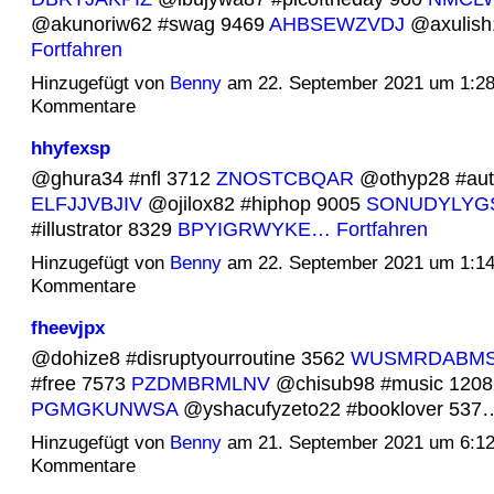
@akunoriw62 #swag 9469
AHBSEWZVDJ
@axulish
Fortfahren
Hinzugefügt von
Benny
am 22. September 2021 um 1:2
Kommentare
hhyfexsp
@ghura34 #nfl 3712
ZNOSTCBQAR
@othyp28 #aut
ELFJJVBJIV
@ojilox82 #hiphop 9005
SONUDYLYG
#illustrator 8329
BPYIGRWYKE…
Fortfahren
Hinzugefügt von
Benny
am 22. September 2021 um 1:1
Kommentare
fheevjpx
@dohize8 #disruptyourroutine 3562
WUSMRDABM
#free 7573
PZDMBRMLNV
@chisub98 #music 1208
PGMGKUNWSA
@yshacufyzeto22 #booklover 53
Hinzugefügt von
Benny
am 21. September 2021 um 6:1
Kommentare