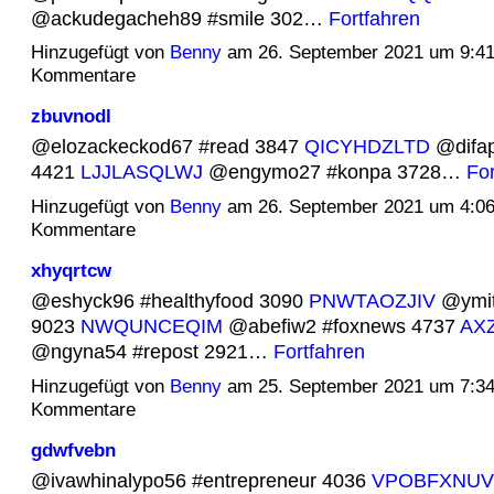
@ackudegacheh89 #smile 302…
Fortfahren
Hinzugefügt von
Benny
am 26. September 2021 um 9:4
Kommentare
zbuvnodl
@elozackeckod67 #read 3847
QICYHDZLTD
@difap
4421
LJJLASQLWJ
@engymo27 #konpa 3728…
For
Hinzugefügt von
Benny
am 26. September 2021 um 4:0
Kommentare
xhyqrtcw
@eshyck96 #healthyfood 3090
PNWTAOZJIV
@ymit
9023
NWQUNCEQIM
@abefiw2 #foxnews 4737
AX
@ngyna54 #repost 2921…
Fortfahren
Hinzugefügt von
Benny
am 25. September 2021 um 7:3
Kommentare
gdwfvebn
@ivawhinalypo56 #entrepreneur 4036
VPOBFXNUV