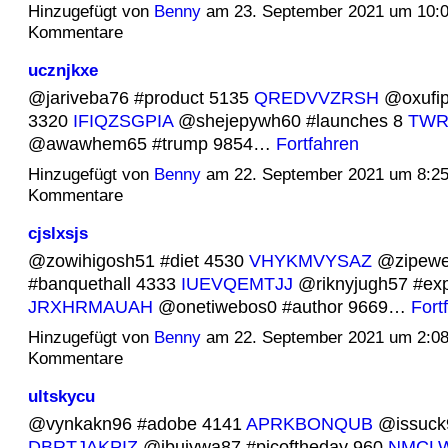
Hinzugefügt von
Benny
am 23. September 2021 um 10:
Kommentare
ucznjkxe
@jariveba76 #product 5135
QREDVVZRSH
@oxufip
3320
IFIQZSGPIA
@shejepywh60 #launches 8
TWR
@awawhem65 #trump 9854…
Fortfahren
Hinzugefügt von
Benny
am 22. September 2021 um 8:2
Kommentare
cjslxsjs
@zowihigosh51 #diet 4530
VHYKMVYSAZ
@zipewe
#banquethall 4333
IUEVQEMTJJ
@riknyjugh57 #exp
JRXHRMAUAH
@onetiwebos0 #author 9669…
Fort
Hinzugefügt von
Benny
am 22. September 2021 um 2:0
Kommentare
ultskycu
@vynkakn96 #adobe 4141
APRKBONQUB
@issuck9
DBRTJAKPIZ
@ibujywa87 #picoftheday 960
NMCL