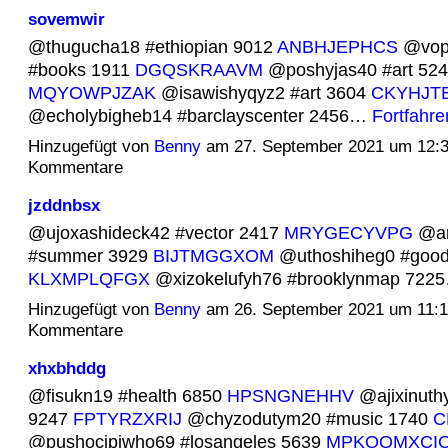
sovemwir
@thugucha18 #ethiopian 9012
ANBHJEPHCS
@vop
#books 1911
DGQSKRAAVM
@poshyjas40 #art 52
MQYOWPJZAK
@isawishyqyz2 #art 3604
CKYHJT
@echolybigheb14 #barclayscenter 2456…
Fortfahre
Hinzugefügt von
Benny
am 27. September 2021 um 12:
Kommentare
jzddnbsx
@ujoxashideck42 #vector 2417
MRYGECYVPG
@am
#summer 3929
BIJTMGGXOM
@uthoshiheg0 #good
KLXMPLQFGX
@xizokelufyh76 #brooklynmap 72
Hinzugefügt von
Benny
am 26. September 2021 um 11:
Kommentare
xhxbhddg
@fisukn19 #health 6850
HPSNGNEHHV
@ajixinuthy
9247
FPTYRZXRIJ
@chyzodutym20 #music 1740
C
@pushocipiwho69 #losangeles 5639
MPKQQMXCI