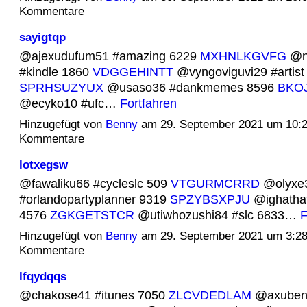
Kommentare
sayigtqp
@ajexudufum51 #amazing 6229
MXHNLKGVFG
@n
#kindle 1860
VDGGEHINTT
@vyngoviguvi29 #artist
SPRHSUZYUX
@usaso36 #dankmemes 8596
BKO
@ecyko10 #ufc…
Fortfahren
Hinzugefügt von
Benny
am 29. September 2021 um 10:
Kommentare
lotxegsw
@fawaliku66 #cycleslc 509
VTGURMCRRD
@olyxe
#orlandopartyplanner 9319
SPZYBSXPJU
@ighathaf
4576
ZGKGETSTCR
@utiwhozushi84 #slc 6833…
F
Hinzugefügt von
Benny
am 29. September 2021 um 3:2
Kommentare
lfqydqqs
@chakose41 #itunes 7050
ZLCVDEDLAM
@axubeng