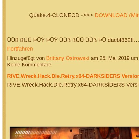
Quake.4-CLONECD ->>>
DOWNLOAD (Mirr
ÜÜß ßÜÜ ÞÛÝ ÞÛÝ ÜÜß ßÛÜ ÜÛß ÞÛ dacbf862ff
Fortfahren
Hinzugefügt von
Brittany Ostrowski
am 25. Mai 2019 um
Keine Kommentare
RIVE.Wreck.Hack.Die.Retry.x64-DARKSiDERS Versio
RIVE.Wreck.Hack.Die.Retry.x64-DARKSiDERS Vers