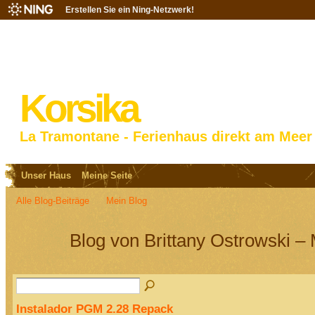
Erstellen Sie ein Ning-Netzwerk!
Korsika
La Tramontane - Ferienhaus direkt am Meer
Unser Haus
Meine Seite
Alle Blog-Beiträge
Mein Blog
Blog von Brittany Ostrowski –
Instalador PGM 2.28 Repack