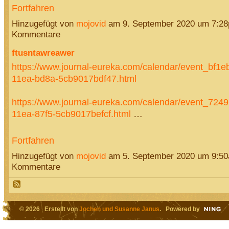
Fortfahren
Hinzugefügt von
mojovid
am 9. September 2020 um 7:2
Kommentare
ftusntawreawer
https://www.journal-eureka.com/calendar/event_bf1e
11ea-bd8a-5cb9017bdf47.html
https://www.journal-eureka.com/calendar/event_724
11ea-87f5-5cb9017befcf.html
…
Fortfahren
Hinzugefügt von
mojovid
am 5. September 2020 um 9:5
Kommentare
© 2026 Erstellt von
Jochen und Susanne Janus
. Powered by