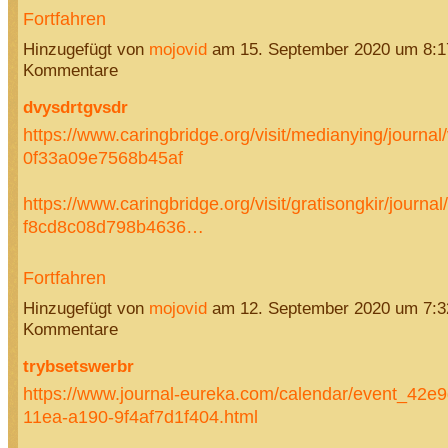
Fortfahren
Hinzugefügt von
mojovid
am 15. September 2020 um 8:
Kommentare
dvysdrtgvsdr
https://www.caringbridge.org/visit/medianying/journal
0f33a09e7568b45af
https://www.caringbridge.org/visit/gratisongkir/journal
f8cd8c08d798b4636…
Fortfahren
Hinzugefügt von
mojovid
am 12. September 2020 um 7:
Kommentare
trybsetswerbr
https://www.journal-eureka.com/calendar/event_42e
11ea-a190-9f4af7d1f404.html