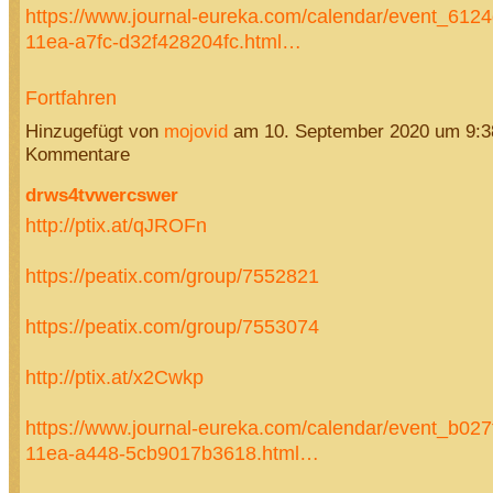
https://www.journal-eureka.com/calendar/event_612
11ea-a7fc-d32f428204fc.html…
Fortfahren
Hinzugefügt von
mojovid
am 10. September 2020 um 9:
Kommentare
drws4tvwercswer
http://ptix.at/qJROFn
https://peatix.com/group/7552821
https://peatix.com/group/7553074
http://ptix.at/x2Cwkp
https://www.journal-eureka.com/calendar/event_b027
11ea-a448-5cb9017b3618.html…