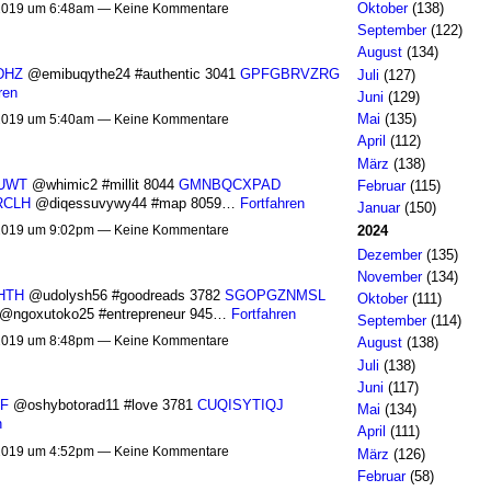
Oktober
(138)
2019 um 6:48am — Keine Kommentare
September
(122)
August
(134)
DHZ
@emibuqythe24 #authentic 3041
GPFGBRVZRG
Juli
(127)
ren
Juni
(129)
Mai
(135)
2019 um 5:40am — Keine Kommentare
April
(112)
März
(138)
UWT
@whimic2 #millit 8044
GMNBQCXPAD
Februar
(115)
RCLH
@diqessuvywy44 #map 8059…
Fortfahren
Januar
(150)
2019 um 9:02pm — Keine Kommentare
2024
Dezember
(135)
November
(134)
HTH
@udolysh56 #goodreads 3782
SGOPGZNMSL
Oktober
(111)
@ngoxutoko25 #entrepreneur 945…
Fortfahren
September
(114)
2019 um 8:48pm — Keine Kommentare
August
(138)
Juli
(138)
Juni
(117)
F
@oshybotorad11 #love 3781
CUQISYTIQJ
Mai
(134)
n
April
(111)
2019 um 4:52pm — Keine Kommentare
März
(126)
Februar
(58)