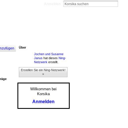
Anmelden
Über
nzufügen
Jochen und Susanne
Janus
hat dieses
Ning-
Netzwerk
erstellt.
Erstellen Sie ein Ning-Netzwerk!
»
träge
Willkommen bei
Korsika
Anmelden