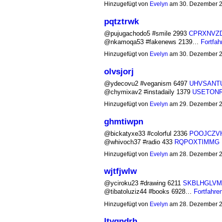
Hinzugefügt von
Evelyn
am 30. Dezember 
pqtztrwk
@pujugachodo5 #smile 2993
CPRXNVZ
@nkamoqa53 #fakenews 2139…
Fortfah
Hinzugefügt von
Evelyn
am 30. Dezember 
olvsjorj
@ydecovu2 #veganism 6497
UHVSANT
@chymixav2 #instadaily 1379
USETON
Hinzugefügt von
Evelyn
am 29. Dezember 
ghmtiwpn
@bickatyxe33 #colorful 2336
POOJCZV
@whivoch37 #radio 433
RQPOXTIMMG
Hinzugefügt von
Evelyn
am 28. Dezember 
wjtfjwlw
@yciroku23 #drawing 6211
SKBLHGLVM
@tibatoluziz44 #books 6928…
Fortfahre
Hinzugefügt von
Evelyn
am 28. Dezember 
ltvgndrh