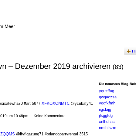
am Meer
Hi
yn – Dezember 2019 archivieren
(83)
Die neuesten Blog-Bei
yqusffug
gwgaczsa
vggfkfmh
ixatewha70 #art 5877
XFKOXQNMTC
@ycubafy41
iigclajg
jlsggfdg
2019 um 10:48pm — Keine Kommentare
xnlhuhac
nmihfszm
HZQQMS
@ifyfigazung71 #orlandopartyrental 3515