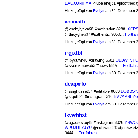
DAGXUNIFMA
@upajenej31 #picofthed
Hinzugefügt von
Evelyn
am 31. Dezember 
xseixsth
@knohylycke98 #motivation 8288
IXCP
@thicygheb37 #authentic 9060…
Fortfah
Hinzugefügt von
Evelyn
am 31. Dezember 
irgjxtbf
@ipycuwh40 #drawing 5681
QLOWFVFC
@ssoruzinuwo63 #news 9897…
Fortfahr
Hinzugefügt von
Evelyn
am 30. Dezember 
deaqxrlo
@ssighusset37 #editable 8663
DGBBSY
@kiqoth21 #instagram 316
BVVAPNEZ
Hinzugefügt von
Evelyn
am 30. Dezember 
lkvwhhxt
@ugassevoq48 #instagram 8026
YNWC
WPUJRFYJYU
@nabiwoxi26 #tjschwart
9444…
Fortfahren