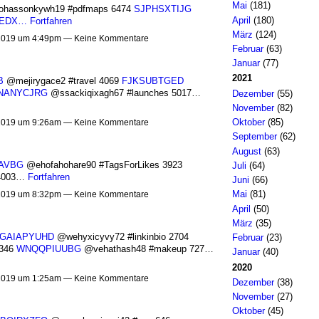
Mai
(181)
hassonkywh19 #pdfmaps 6474
SJPHSXTIJG
April
(180)
EDX…
Fortfahren
März
(124)
2019 um 4:49pm — Keine Kommentare
Februar
(63)
Januar
(77)
2021
B
@mejirygace2 #travel 4069
FJKSUBTGED
NANYCJRG
@ssackiqixagh67 #launches 5017…
Dezember
(55)
November
(82)
Oktober
(85)
2019 um 9:26am — Keine Kommentare
September
(62)
August
(63)
AVBG
@ehofahohare90 #TagsForLikes 3923
Juli
(64)
 4003…
Fortfahren
Juni
(66)
Mai
(81)
2019 um 8:32pm — Keine Kommentare
April
(50)
März
(35)
GAIAPYUHD
@wehyxicyvy72 #linkinbio 2704
Februar
(23)
3346
WNQQPIUUBG
@vehathash48 #makeup 727…
Januar
(40)
2020
2019 um 1:25am — Keine Kommentare
Dezember
(38)
November
(27)
Oktober
(45)