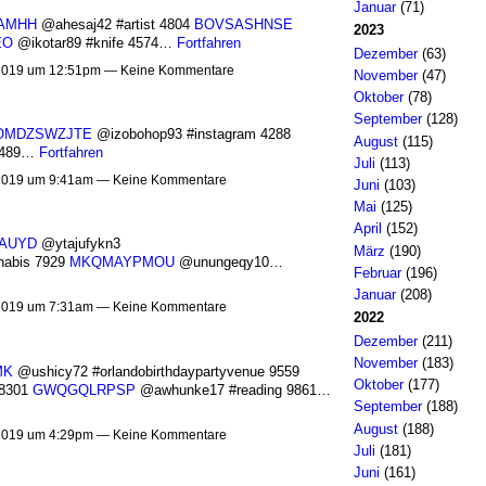
Januar
(71)
AMHH
@ahesaj42 #artist 4804
BOVSASHNSE
2023
EO
@ikotar89 #knife 4574…
Fortfahren
Dezember
(63)
2019 um 12:51pm — Keine Kommentare
November
(47)
Oktober
(78)
September
(128)
OMDZSWZJTE
@izobohop93 #instagram 4288
August
(115)
 5489…
Fortfahren
Juli
(113)
2019 um 9:41am — Keine Kommentare
Juni
(103)
Mai
(125)
April
(152)
AUYD
@ytajufykn3
März
(190)
nabis 7929
MKQMAYPMOU
@unungeqy10…
Februar
(196)
Januar
(208)
2019 um 7:31am — Keine Kommentare
2022
Dezember
(211)
November
(183)
MK
@ushicy72 #orlandobirthdaypartyvenue 9559
Oktober
(177)
 8301
GWQGQLRPSP
@awhunke17 #reading 9861…
September
(188)
August
(188)
2019 um 4:29pm — Keine Kommentare
Juli
(181)
Juni
(161)