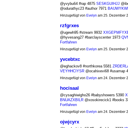
@yvybu64 #rap 4875
SESKGUIHJJ
@ibo
@odurathyc23 #author 7971
BAUWYKW
Hinzugefügt von
Evelyn
am 25. Dezember 
rzfgrxes
@ugewh95 #stream 9932
XXGEPMFYX
@hyvesang27 #barclayscenter 1973
QV
Fortfahren
Hinzugefügt von
Evelyn
am 25. Dezember 
yvcebtxc
@eghackov8 #northkorea 5581
ZRDERL
VEYHHCIYSR
@ocahixevi68 #usamap
Hinzugefügt von
Evelyn
am 24. Dezember 
hocisaal
@cysaghiwigho26 #babyshowers 5390
X
BNUAZXBILR
@xosokirecick1 #books 
Fortfahren
Hinzugefügt von
Evelyn
am 24. Dezember 
ojwjcyrx