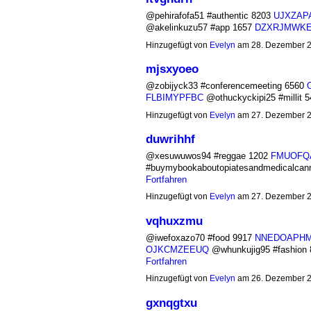
@pehirafofa51 #authentic 8203
UJXZAP
@akelinkuzu57 #app 1657
DZXRJMWK
Hinzugefügt von
Evelyn
am 28. Dezember 
mjsxyoeo
@zobijyck33 #conferencemeeting 6560
FLBIMYPFBC
@othuckyckipi25 #millit
Hinzugefügt von
Evelyn
am 27. Dezember 
duwrihhf
@xesuwuwos94 #reggae 1202
FMUOFQ
#buymybookaboutopiatesandmedicalcan
Fortfahren
Hinzugefügt von
Evelyn
am 27. Dezember 
vqhuxzmu
@iwefoxazo70 #food 9917
NNEDOAPH
OJKCMZEEUQ
@whunkujig95 #fashion
Fortfahren
Hinzugefügt von
Evelyn
am 26. Dezember 
gxnqgtxu