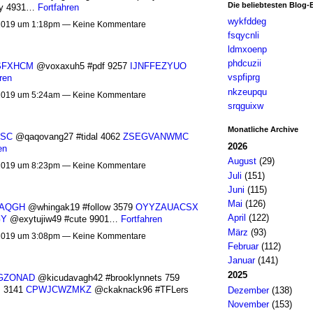
Die beliebtesten Blog-
ay 4931…
Fortfahren
wykfddeg
2019 um 1:18pm — Keine Kommentare
fsqycnli
ldmxoenp
phdcuzii
SFXHCM
@voxaxuh5 #pdf 9257
IJNFFEZYUO
vspfiprg
ren
nkzeupqu
2019 um 5:24am — Keine Kommentare
srqguixw
Monatliche Archive
SC
@qaqovang27 #tidal 4062
ZSEGVANWMC
2026
en
August
(29)
2019 um 8:23pm — Keine Kommentare
Juli
(151)
Juni
(115)
Mai
(126)
AQGH
@whingak19 #follow 3579
OYYZAUACSX
April
(122)
GY
@exytujiw49 #cute 9901…
Fortfahren
März
(93)
2019 um 3:08pm — Keine Kommentare
Februar
(112)
Januar
(141)
2025
GZONAD
@kicudavagh42 #brooklynnets 759
z 3141
CPWJCWZMKZ
@ckaknack96 #TFLers
Dezember
(138)
November
(153)