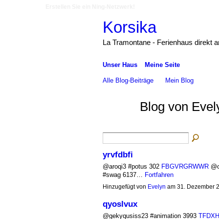
Erstellen Sie ein Ning-Netzwerk!
Korsika
La Tramontane - Ferienhaus direkt 
Unser Haus
Meine Seite
Alle Blog-Beiträge
Mein Blog
Blog von Evel
yrvfdbfi
@aroqi3 #potus 302
FBGVRGRWWR
@ox
#swag 6137…
Fortfahren
Hinzugefügt von
Evelyn
am 31. Dezember 
qyoslvux
@gekyqusiss23 #animation 3993
TFDX