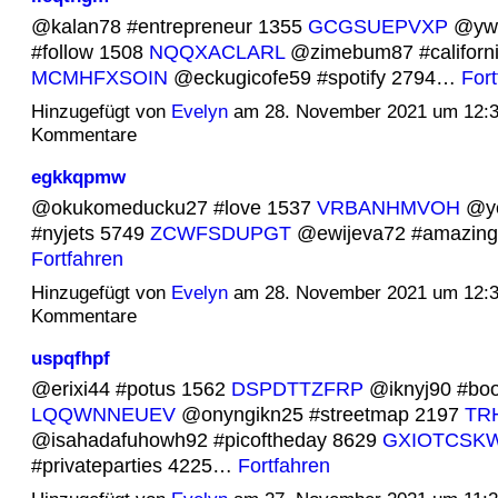
@kalan78 #entrepreneur 1355
GCGSUEPVXP
@ywo
#follow 1508
NQQXACLARL
@zimebum87 #californ
MCMHFXSOIN
@eckugicofe59 #spotify 2794…
Fort
Hinzugefügt von
Evelyn
am 28. November 2021 um 12:
Kommentare
egkkqpmw
@okukomeducku27 #love 1537
VRBANHMVOH
@yc
#nyjets 5749
ZCWFSDUPGT
@ewijeva72 #amazin
Fortfahren
Hinzugefügt von
Evelyn
am 28. November 2021 um 12:
Kommentare
uspqfhpf
@erixi44 #potus 1562
DSPDTTZFRP
@iknyj90 #boo
LQQWNNEUEV
@onyngikn25 #streetmap 2197
TR
@isahadafuhowh92 #picoftheday 8629
GXIOTCSK
#privateparties 4225…
Fortfahren