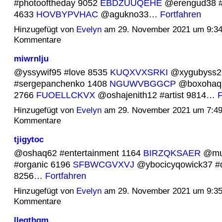
#photooftheday 9052
EBDZUUQEHE
@erengud38 #
4633
HOVBYPVHAC
@agukno33…
Fortfahren
Hinzugefügt von
Evelyn
am 29. November 2021 um 9:3
Kommentare
miwrnlju
@yssywif95 #love 8535
KUQXVXSRKI
@xygubyss2
#sergepanchenko 1408
NGUWVBGGCP
@boxohaqir6
2766
FUOELLCKVX
@oshajenith12 #artist 9814…
F
Hinzugefügt von
Evelyn
am 29. November 2021 um 7:4
Kommentare
tjigytoc
@oshaq62 #entertainment 1164
BIRZQKSAER
@mut
#organic 6196
SFBWCGVXVJ
@ybocicyqowick37 #
8256…
Fortfahren
Hinzugefügt von
Evelyn
am 29. November 2021 um 9:3
Kommentare
lleqthgm