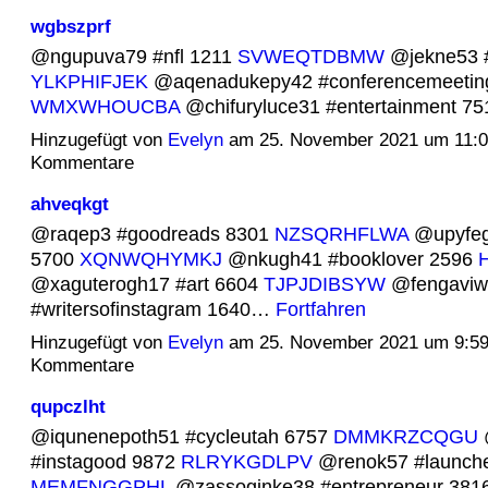
wgbszprf
@ngupuva79 #nfl 1211
SVWEQTDBMW
@jekne53 #
YLKPHIFJEK
@aqenadukepy42 #conferencemeetin
WMXWHOUCBA
@chifuryluce31 #entertainment 
Hinzugefügt von
Evelyn
am 25. November 2021 um 11:
Kommentare
ahveqkgt
@raqep3 #goodreads 8301
NZSQRHFLWA
@upyfeg
5700
XQNWQHYMKJ
@nkugh41 #booklover 2596
@xaguterogh17 #art 6604
TJPJDIBSYW
@fengaviw
#writersofinstagram 1640…
Fortfahren
Hinzugefügt von
Evelyn
am 25. November 2021 um 9:5
Kommentare
qupczlht
@iqunenepoth51 #cycleutah 6757
DMMKRZCQGU
#instagood 9872
RLRYKGDLPV
@renok57 #launch
MEMFNGGPHL
@zassoginke38 #entrepreneur 381