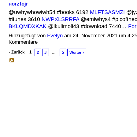
uorztojr
@uwhywhowiwh54 #books 6192
MLFTSASMZI
@jyz
#itunes 3610
NWPXLSRRFA
@emiwhys4 #picofthed
BKLQMDXKAK
@ikulimoli43 #download 7440…
For
Hinzugefügt von
Evelyn
am 24. November 2021 um 4:2
Kommentare
‹ Zurück
1
…
2
3
5
Weiter ›
© 2026 Erstellt von
Jochen und Susanne Janus
. Powered by