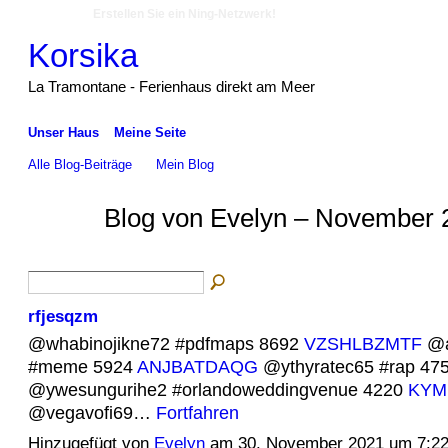
Erstellen Sie ein Ning-Netzwerk!
Korsika
La Tramontane - Ferienhaus direkt am Meer
Unser Haus
Meine Seite
Alle Blog-Beiträge
Mein Blog
Blog von Evelyn – November 
rfjesqzm
@whabinojikne72 #pdfmaps 8692
VZSHLBZMTF
@a
#meme 5924
ANJBATDAQG
@ythyratec65 #rap 47
@ywesungurihe2 #orlandoweddingvenue 4220
KYM
@vegavofi69…
Fortfahren
Hinzugefügt von
Evelyn
am 30. November 2021 um 7:2