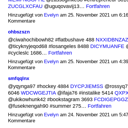
ZUCGLXCFAU
@uguqovavij13…
Fortfahren
Hinzugefügt von
Evelyn
am 25. November 2021 um 6:1
Kommentare
ohbszszn
@ciwahochibowh82 #flatbushave 488
NXXIDBNZA
@ticyknyjeqod68 #losangeles 8488
DICYMUANFE
@
#cycleslc 1686…
Fortfahren
Hinzugefügt von
Evelyn
am 25. November 2021 um 4:3
Kommentare
smfqqlnx
@yqynga97 #hockey 4884
DYCPJIEMSS
@rossyq79
6046
WDCWGEJTIA
@ifaja76 #instalike 5414
QXPX
@ukikowhunk42 #bookstagram 3693
FCDIGEPGGZ
@fuseknengah90 #summer 275…
Fortfahren
Hinzugefügt von
Evelyn
am 24. November 2021 um 5:4
Kommentare