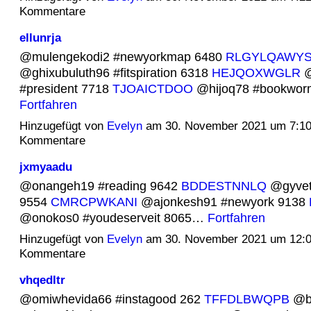
Kommentare
ellunrja
@mulengekodi2 #newyorkmap 6480
RLGYLQAWY
@ghixubuluth96 #fitspiration 6318
HEJQOXWGLR
@
#president 7718
TJOAICTDOO
@hijoq78 #bookwo
Fortfahren
Hinzugefügt von
Evelyn
am 30. November 2021 um 7:1
Kommentare
jxmyaadu
@onangeh19 #reading 9642
BDDESTNNLQ
@gyvet
9554
CMRCPWKANI
@ajonkesh91 #newyork 9138
@onokos0 #youdeserveit 8065…
Fortfahren
Hinzugefügt von
Evelyn
am 30. November 2021 um 12:
Kommentare
vhqedltr
@omiwhevida66 #instagood 262
TFFDLBWQPB
@bi