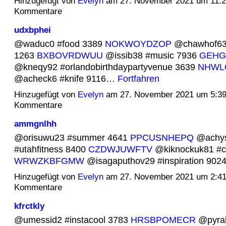
Hinzugefügt von
Evelyn
am 27. November 2021 um 11:
Kommentare
udxbphei
@waduc0 #food 3389
NOKWOYDZOP
@chawhof63 
1263
BXBOVRDWUU
@issib38 #music 7936
GEHG
@kneqy92 #orlandobirthdaypartyvenue 3639
NHWL
@acheck6 #knife 9116…
Fortfahren
Hinzugefügt von
Evelyn
am 27. November 2021 um 5:3
Kommentare
ammgnlhh
@orisuwu23 #summer 4641
PPCUSNHEPQ
@achy
#utahfitness 8400
CZDWJUWFTV
@kiknockuk81 #c
WRWZKBFGMW
@isagaputhov29 #inspiration 90
Hinzugefügt von
Evelyn
am 27. November 2021 um 2:4
Kommentare
kfrctkly
@umessid2 #instacool 3783
HRSBPOMECR
@pyrak