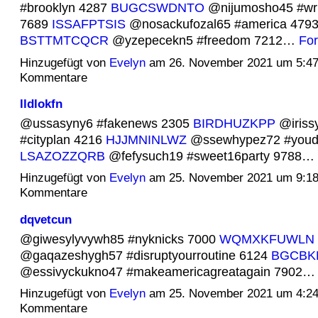
#brooklyn 4287
BUGCSWDNTO
@nijumosho45 #wri
7689
ISSAFPTSIS
@nosackufozal65 #america 479
BSTTMTCQCR
@yzepecekn5 #freedom 7212…
For
Hinzugefügt von
Evelyn
am 26. November 2021 um 5:4
Kommentare
lldlokfn
@ussasyny6 #fakenews 2305
BIRDHUZKPP
@iriss
#cityplan 4216
HJJMNINLWZ
@ssewhypez72 #youde
LSAZOZZQRB
@fefysuch19 #sweet16party 9788…
Hinzugefügt von
Evelyn
am 25. November 2021 um 9:1
Kommentare
dqvetcun
@giwesylyvywh85 #nyknicks 7000
WQMXKFUWLN
@gaqazeshygh57 #disruptyourroutine 6124
BGCBK
@essivyckukno47 #makeamericagreatagain 7902
Hinzugefügt von
Evelyn
am 25. November 2021 um 4:2
Kommentare