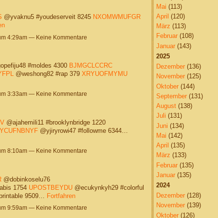
Mai
(113)
April
(120)
S
@yvaknu5 #youdeserveit 8245
NXOMWMUFGR
en
März
(113)
Februar
(108)
 um 4:29am — Keine Kommentare
Januar
(143)
2025
opefiju48 #moldes 4300
BJMGCLCCRC
Dezember
(136)
YFPL
@weshong82 #rap 379
XRYUOFMYMU
November
(125)
Oktober
(144)
 um 3:33am — Keine Kommentare
September
(131)
August
(138)
Juli
(131)
V
@ajahemili11 #brooklynbridge 1220
Juni
(134)
YCUFNBNYF
@yjiryrowi47 #followme 6344…
Mai
(142)
April
(135)
 um 8:10am — Keine Kommentare
März
(133)
Februar
(135)
Januar
(135)
R
@dobinkoselu76
2024
abis 1754
UPOSTBEYDU
@ecukynkyh29 #colorful
Dezember
(128)
rintable 9509…
Fortfahren
November
(139)
 um 9:59am — Keine Kommentare
Oktober
(126)