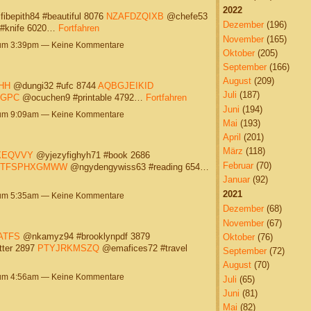
2022
ibepith84 #beautiful 8076
NZAFDZQIXB
@chefe53
Dezember
(196)
 #knife 6020…
Fortfahren
November
(165)
 um 3:39pm — Keine Kommentare
Oktober
(205)
September
(166)
August
(209)
HH
@dungi32 #ufc 8744
AQBGJEIKID
Juli
(187)
GPC
@ocuchen9 #printable 4792…
Fortfahren
Juni
(194)
 um 9:09am — Keine Kommentare
Mai
(193)
April
(201)
März
(118)
XEQVVY
@yjezyfighyh71 #book 2686
Februar
(70)
TFSPHXGMWW
@ngydengywiss63 #reading 654…
Januar
(92)
2021
 um 5:35am — Keine Kommentare
Dezember
(68)
November
(67)
ATFS
@nkamyz94 #brooklynpdf 3879
Oktober
(76)
ter 2897
PTYJRKMSZQ
@emafices72 #travel
September
(72)
August
(70)
 um 4:56am — Keine Kommentare
Juli
(65)
Juni
(81)
Mai
(82)