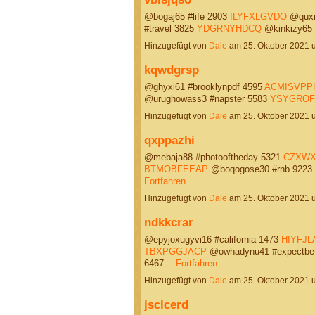
@bogaj65 #life 2903
ILYFXLGVDO
@quxif
#travel 3825
YDGRNYHDCQ
@kinkizy65
Hinzugefügt von
Dale
am 25. Oktober 2021
kqwdgrsp
@ghyxi61 #brooklynpdf 4595
ACMISVPP
@urughowass3 #napster 5583
YSYGROF
Hinzugefügt von
Dale
am 25. Oktober 2021
qxppazhi
@mebaja88 #photooftheday 5321
CZXW
BTMOBFEEAP
@boqogose30 #rnb 9223
Fortfahren
Hinzugefügt von
Dale
am 25. Oktober 2021
ndkkcrar
@epyjoxugyvi16 #california 1473
HIYFJL
TBXPGGJACP
@owhadynu41 #expectbet
6467…
Fortfahren
Hinzugefügt von
Dale
am 25. Oktober 2021
jsclcerd