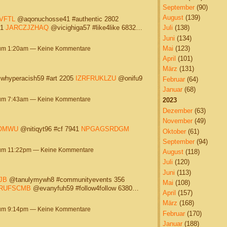
September
(90)
August
(139)
VFTL
@aqonuchosse41 #authentic 2802
01
JARCZJZHAQ
@vicighiga57 #like4like 6832…
Juli
(138)
Juni
(134)
Mai
(123)
 um 1:20am — Keine Kommentare
April
(101)
März
(131)
hyperacish59 #art 2205
IZRFRUKLZU
@onifu9
Februar
(64)
Januar
(68)
 um 7:43am — Keine Kommentare
2023
Dezember
(63)
November
(49)
OMWU
@nitiqyt96 #cf 7941
NPGAGSRDGM
Oktober
(61)
September
(94)
 um 11:22pm — Keine Kommentare
August
(118)
Juli
(120)
Juni
(113)
JB
@tanulymywh8 #communityevents 356
Mai
(108)
RUFSCMB
@evanyfuh59 #follow4follow 6380…
April
(157)
März
(168)
 um 9:14pm — Keine Kommentare
Februar
(170)
Januar
(188)