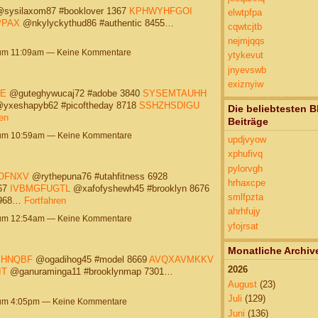
sysilaxom87 #booklover 1367
KPHWYHFGOI
elwtpfpa
PPAX
@nkylyckythud86 #authentic 8455…
cqwtcjtb
nejmjqqs
 um 11:09am — Keine Kommentare
ytykevut
jnyevswb
exiznyiw
E
@guteghywucaj72 #adobe 3840
SYSEMTAUHH
yxeshapyb62 #picoftheday 8718
SSHZHSDIGU
Die beliebtesten B
en
Beiträge
 um 10:59am — Keine Kommentare
updjvyow
xphufivq
pylorvgh
OFNXV
@rythepuna76 #utahfitness 6928
hrhaxcpe
67
IVBMGFUGTL
@xafofyshewh45 #brooklyn 8676
smlfpzta
3968…
Fortfahren
ahrhfujy
 um 12:54am — Keine Kommentare
yfojrsat
Monatliche Archiv
PHNQBF
@ogadihog45 #model 8669
AVQXAVMKKV
2026
IT
@ganuraminga11 #brooklynmap 7301…
August
(23)
Juli
(129)
 um 4:05pm — Keine Kommentare
Juni
(136)