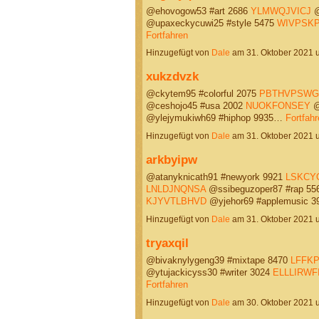
@ehovogow53 #art 2686
YLMWQJVICJ
@
@upaxeckycuwi25 #style 5475
WIVPSK
Fortfahren
Hinzugefügt von
Dale
am 31. Oktober 2021
xukzdvzk
@ckytem95 #colorful 2075
PBTHVPSWG
@ceshojo45 #usa 2002
NUOKFONSEY
@
@ylejymukiwh69 #hiphop 9935…
Fortfahr
Hinzugefügt von
Dale
am 31. Oktober 2021
arkbyipw
@atanyknicath91 #newyork 9921
LSKCY
LNLDJNQNSA
@ssibeguzoper87 #rap 55
KJYVTLBHVD
@yjehor69 #applemusic 
Hinzugefügt von
Dale
am 31. Oktober 2021
tryaxqil
@bivaknylygeng39 #mixtape 8470
LFFK
@ytujackicyss30 #writer 3024
ELLLIRWF
Fortfahren
Hinzugefügt von
Dale
am 30. Oktober 2021