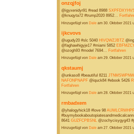
onzqjfoj
@igyxenidyr91 #read 8988
SXPFDXYHV
@knuqyta72 #trump2020 8952…
Fortfahr
Hinzugefügt von
Dale
am 30. Oktober 2021
ijkcvovs
@ugudy20 #slc 5040
HIVQWZJBTZ
@ing
@faghawhigyje17 #miami 5852
EBFMZC
@ozogh93 #model 7694…
Fortfahren
Hinzugefügt von
Dale
am 29. Oktober 2021
qkstaumj
@unkaso8 #beautiful 8211
JTNMSWPNW
NAFONPNAPF
@iquck84 #ebook 5426
R
Fortfahren
Hinzugefügt von
Dale
am 28. Oktober 2021
rmbadxem
@yhalogyhick18 #love 98
AUWLCRWHP
#buymybookaboutopiatesandmedicalcann
8641
GUZFCPBSNL
@zochycisygyg43 #p
Hinzugefügt von
Dale
am 27. Oktober 2021