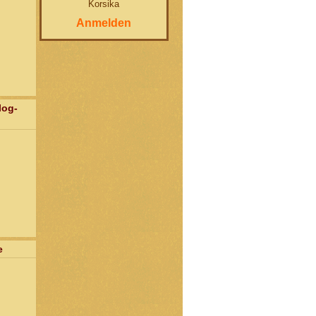
Korsika
Anmelden
log-
e