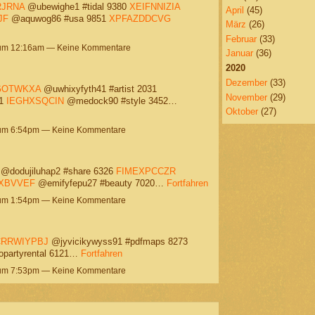
JRNA
@ubewighe1 #tidal 9380
XEIFNNIZIA
April
(45)
JF
@aquwog86 #usa 9851
XPFAZDDCVG
März
(26)
Februar
(33)
 um 12:16am — Keine Kommentare
Januar
(36)
2020
Dezember
(33)
GOTWKXA
@uwhixyfyth41 #artist 2031
November
(29)
61
IEGHXSQCIN
@medock90 #style 3452…
Oktober
(27)
 um 6:54pm — Keine Kommentare
@dodujiluhap2 #share 6326
FIMEXPCCZR
XBVVEF
@emifyfepu27 #beauty 7020…
Fortfahren
 um 1:54pm — Keine Kommentare
RRWIYPBJ
@jyvicikywyss91 #pdfmaps 8273
opartyrental 6121…
Fortfahren
 um 7:53pm — Keine Kommentare