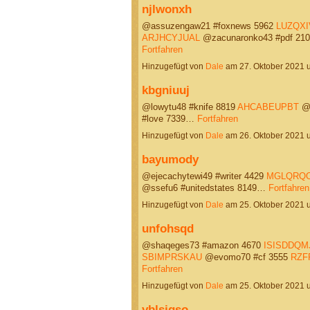
njlwonxh
@assuzengaw21 #foxnews 5962
LUZQXI
ARJHCYJUAL
@zacunaronko43 #pdf 21
Fortfahren
Hinzugefügt von
Dale
am 27. Oktober 2021
kbgniuuj
@lowytu48 #knife 8819
AHCABEUPBT
@w
#love 7339…
Fortfahren
Hinzugefügt von
Dale
am 26. Oktober 2021
bayumody
@ejecachytewi49 #writer 4429
MGLQRQ
@ssefu6 #unitedstates 8149…
Fortfahren
Hinzugefügt von
Dale
am 25. Oktober 2021
unfohsqd
@shaqeges73 #amazon 4670
ISISDDQM
SBIMPRSKAU
@evomo70 #cf 3555
RZF
Fortfahren
Hinzugefügt von
Dale
am 25. Oktober 2021
vblsjqso