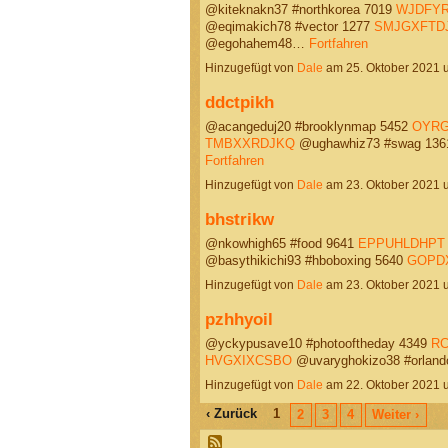
@kiteknakn37 #northkorea 7019
WJDFYR
@eqimakich78 #vector 1277
SMJGXFTD
@egohahem48…
Fortfahren
Hinzugefügt von
Dale
am 25. Oktober 2021
ddctpikh
@acangeduj20 #brooklynmap 5452
OYR
TMBXXRDJKQ
@ughawhiz73 #swag 13
Fortfahren
Hinzugefügt von
Dale
am 23. Oktober 2021
bhstrikw
@nkowhigh65 #food 9641
EPPUHLDHPT
@basythikichi93 #hboboxing 5640
GOPD
Hinzugefügt von
Dale
am 23. Oktober 2021
pzhhyoil
@yckypusave10 #photooftheday 4349
RC
HVGXIXCSBO
@uvaryghokizo38 #orland
Hinzugefügt von
Dale
am 22. Oktober 2021
‹ Zurück
1
2
3
4
Weiter ›