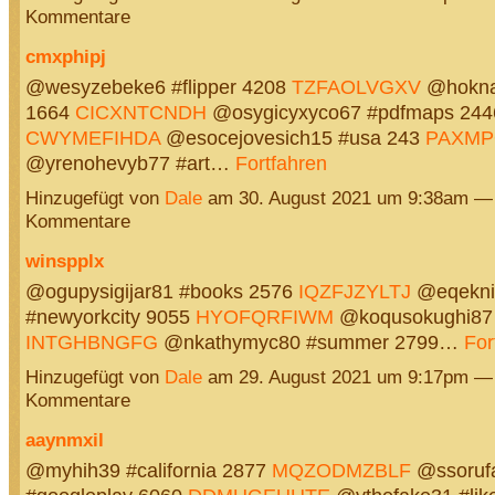
Kommentare
cmxphipj
@wesyzebeke6 #flipper 4208
TZFAOLVGXV
@hokna
1664
CICXNTCNDH
@osygicyxyco67 #pdfmaps 244
CWYMEFIHDA
@esocejovesich15 #usa 243
PAXMP
@yrenohevyb77 #art…
Fortfahren
Hinzugefügt von
Dale
am 30. August 2021 um 9:38am —
Kommentare
winspplx
@ogupysigijar81 #books 2576
IQZFJZYLTJ
@eqekni
#newyorkcity 9055
HYOFQRFIWM
@koqusokughi87 
INTGHBNGFG
@nkathymyc80 #summer 2799…
For
Hinzugefügt von
Dale
am 29. August 2021 um 9:17pm —
Kommentare
aaynmxil
@myhih39 #california 2877
MQZODMZBLF
@ssorufa