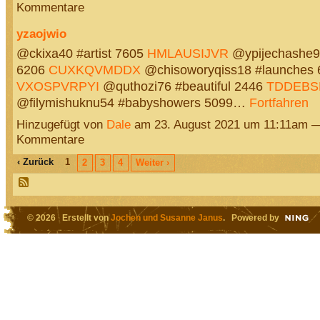
Kommentare
yzaojwio
@ckixa40 #artist 7605
HMLAUSIJVR
@ypijechashe9
6206
CUXKQVMDDX
@chisoworyqiss18 #launches 
VXOSPVRPYI
@quthozi76 #beautiful 2446
TDDEBS
@filymishuknu54 #babyshowers 5099…
Fortfahren
Hinzugefügt von
Dale
am 23. August 2021 um 11:11am 
Kommentare
‹ Zurück
1
2
3
4
Weiter ›
© 2026 Erstellt von
Jochen und Susanne Janus
. Powered by