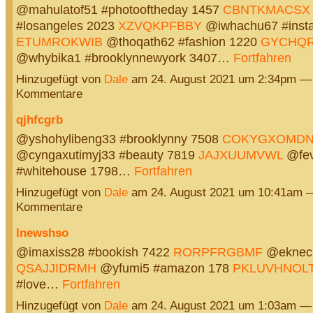
@mahulatof51 #photooftheday 1457
CBNTKMACSX
#losangeles 2023
XZVQKPFBBY
@iwhachu67 #inst
ETUMROKWIB
@thoqath62 #fashion 1220
GYCHQ
@whybika1 #brooklynnewyork 3407…
Fortfahren
Hinzugefügt von
Dale
am 24. August 2021 um 2:34pm —
Kommentare
qjhfcgrb
@yshohylibeng33 #brooklynny 7508
COKYGXOMD
@cyngaxutimyj33 #beauty 7819
JAJXUUMVWL
@fev
#whitehouse 1798…
Fortfahren
Hinzugefügt von
Dale
am 24. August 2021 um 10:41am 
Kommentare
lnewshso
@imaxiss28 #bookish 7422
RORPFRGBMF
@ekneck
QSAJJIDRMH
@yfumi5 #amazon 178
PKLUVHNOL
#love…
Fortfahren
Hinzugefügt von
Dale
am 24. August 2021 um 1:03am —