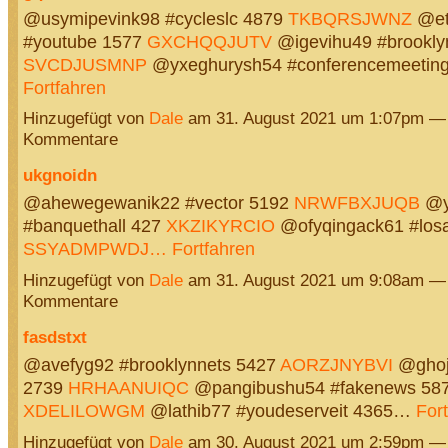
@usymipevink98 #cycleslc 4879
TKBQRSJWNZ
@eti
#youtube 1577
GXCHQQJUTV
@igevihu49 #brookly
SVCDJUSMNP
@yxeghurysh54 #conferencemeetin
Fortfahren
Hinzugefügt von
Dale
am 31. August 2021 um 1:07pm —
Kommentare
ukgnoidn
@ahewegewanik22 #vector 5192
NRWFBXJUQB
@y
#banquethall 427
XKZIKYRCIO
@ofyqingack61 #los
SSYADMPWDJ…
Fortfahren
Hinzugefügt von
Dale
am 31. August 2021 um 9:08am —
Kommentare
fasdstxt
@avefyg92 #brooklynnets 5427
AORZJNYBVI
@ghoj
2739
HRHAANUIQC
@pangibushu54 #fakenews 58
XDELILOWGM
@lathib77 #youdeserveit 4365…
For
Hinzugefügt von
Dale
am 30. August 2021 um 2:59pm —