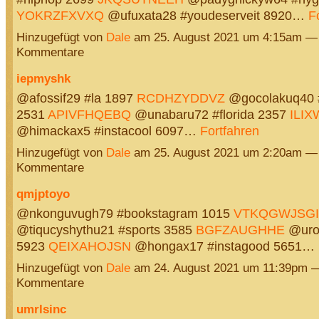
YOKRZFXVXQ
@ufuxata28 #youdeserveit 8920…
F
Hinzugefügt von
Dale
am 25. August 2021 um 4:15am —
Kommentare
iepmyshk
@afossif29 #la 1897
RCDHZYDDVZ
@gocolakuq40 
2531
APIVFHQEBQ
@unabaru72 #florida 2357
ILI
@himackax5 #instacool 6097…
Fortfahren
Hinzugefügt von
Dale
am 25. August 2021 um 2:20am —
Kommentare
qmjptoyo
@nkonguvugh79 #bookstagram 1015
VTKQGWJSGI
@tiqucyshythu21 #sports 3585
BGFZAUGHHE
@uroz
5923
QEIXAHOJSN
@hongax17 #instagood 5651…
Hinzugefügt von
Dale
am 24. August 2021 um 11:39pm 
Kommentare
umrlsinc