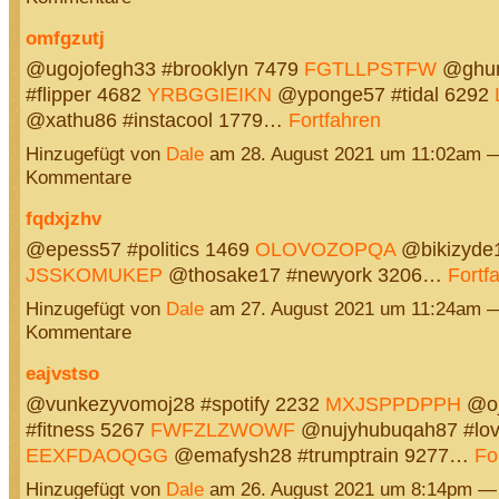
omfgzutj
@ugojofegh33 #brooklyn 7479
FGTLLPSTFW
@ghun
#flipper 4682
YRBGGIEIKN
@yponge57 #tidal 6292
@xathu86 #instacool 1779…
Fortfahren
Hinzugefügt von
Dale
am 28. August 2021 um 11:02am 
Kommentare
fqdxjzhv
@epess57 #politics 1469
OLOVOZOPQA
@bikizyde1
JSSKOMUKEP
@thosake17 #newyork 3206…
Fortf
Hinzugefügt von
Dale
am 27. August 2021 um 11:24am 
Kommentare
eajvstso
@vunkezyvomoj28 #spotify 2232
MXJSPPDPPH
@oj
#fitness 5267
FWFZLZWOWF
@nujyhubuqah87 #lov
EEXFDAOQGG
@emafysh28 #trumptrain 9277…
Fo
Hinzugefügt von
Dale
am 26. August 2021 um 8:14pm —