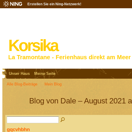
Erstellen Sie ein Ning-Netzwerk!
Korsika
La Tramontane - Ferienhaus direkt am Meer
Unser Haus
Meine Seite
Alle Blog-Beiträge
Mein Blog
Blog von Dale – August 2021 a
gqcvhbhn