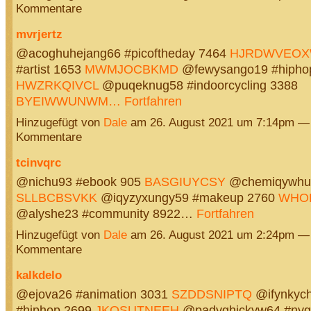
Kommentare
mvrjertz
@acoghuhejang66 #picoftheday 7464
HJRDWVEO
#artist 1653
MWMJOCBKMD
@fewysango19 #hipho
HWZRKQIVCL
@puqeknug58 #indoorcycling 3388
BYEIWWUNWM…
Fortfahren
Hinzugefügt von
Dale
am 26. August 2021 um 7:14pm —
Kommentare
tcinvqrc
@nichu93 #ebook 905
BASGIUYCSY
@chemiqywhux
SLLBCBSVKK
@iqyzyxungy59 #makeup 2760
WHO
@alyshe23 #community 8922…
Fortfahren
Hinzugefügt von
Dale
am 26. August 2021 um 2:24pm —
Kommentare
kalkdelo
@ejova26 #animation 3031
SZDDSNIPTQ
@ifynkych
#hiphop 2699
JKQSUTNEEH
@padyghickyw64 #nygi