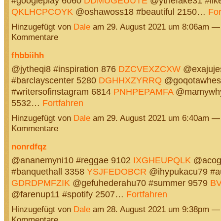
#googleplay 6060
DDMUGEUUTE
@ythefake31 #like
QKLHCPCOYK
@oshawoss18 #beautiful 2150…
For
Hinzugefügt von
Dale
am 29. August 2021 um 8:06am —
Kommentare
fhbbiihh
@jytheqi8 #inspiration 876
DZCVEXZCXW
@exajuje
#barclayscenter 5280
DGHHXZYRRQ
@goqotawhes
#writersofinstagram 6814
PNHPEPAMFA
@mamywhyw
5532…
Fortfahren
Hinzugefügt von
Dale
am 29. August 2021 um 6:40am —
Kommentare
nonrdfqz
@ananemyni10 #reggae 9102
IXGHEUPQLK
@acogy
#banquethall 3358
YSJFEDOBCR
@ihypukacu79 #au
GDRDPMFZIK
@gefuhederahu70 #summer 9579
B
@farenup11 #spotify 2507…
Fortfahren
Hinzugefügt von
Dale
am 28. August 2021 um 9:38pm —
Kommentare