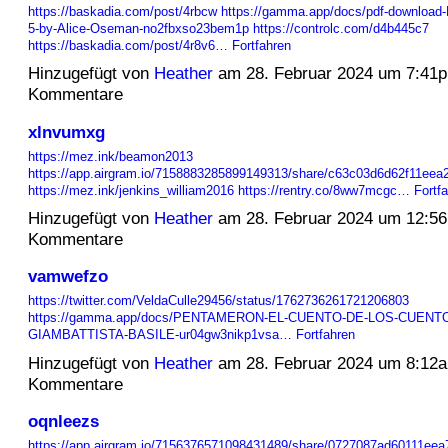
https://baskadia.com/post/4rbcw
https://gamma.app/docs/pdf-download-
5-by-Alice-Oseman-no2fbxso23bem1p
https://controlc.com/d4b445c7
https://baskadia.com/post/4r8v6…
Fortfahren
Hinzugefügt von
Heather
am 28. Februar 2024 um 7:41
Kommentare
xlnvumxg
https://mez.ink/beamon2013
https://app.airgram.io/7158883285899149313/share/c63c03d6d62f11ee
https://mez.ink/jenkins_william2016
https://rentry.co/8ww7mcgc…
Fortf
Hinzugefügt von
Heather
am 28. Februar 2024 um 12:5
Kommentare
vamwefzo
https://twitter.com/VeldaCulle29456/status/1762736261721206803
https://gamma.app/docs/PENTAMERON-EL-CUENTO-DE-LOS-CUENTOS
GIAMBATTISTA-BASILE-ur04gw3nikp1vsa…
Fortfahren
Hinzugefügt von
Heather
am 28. Februar 2024 um 8:12
Kommentare
oqnleezs
https://app.airgram.io/7156376571098431489/share/0727087ad60111ee