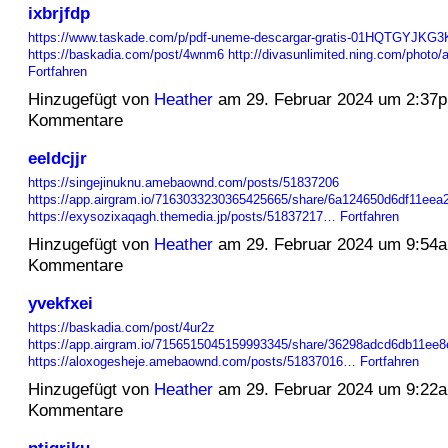
ixbrjfdp
https://www.taskade.com/p/pdf-uneme-descargar-gratis-01HQTGYJ
https://baskadia.com/post/4wnm6
http://divasunlimited.ning.com/phot
Fortfahren
Hinzugefügt von
Heather
am 29. Februar 2024 um 2:37
Kommentare
eeldcjjr
https://singejinuknu.amebaownd.com/posts/51837206
https://app.airgram.io/7163033230365425665/share/6a124650d6df11ee
https://exysozixaqagh.themedia.jp/posts/51837217…
Fortfahren
Hinzugefügt von
Heather
am 29. Februar 2024 um 9:54
Kommentare
yvekfxei
https://baskadia.com/post/4ur2z
https://app.airgram.io/7156515045159993345/share/36298adcd6db11ee
https://aloxogesheje.amebaownd.com/posts/51837016…
Fortfahren
Hinzugefügt von
Heather
am 29. Februar 2024 um 9:22
Kommentare
ntjgrjku