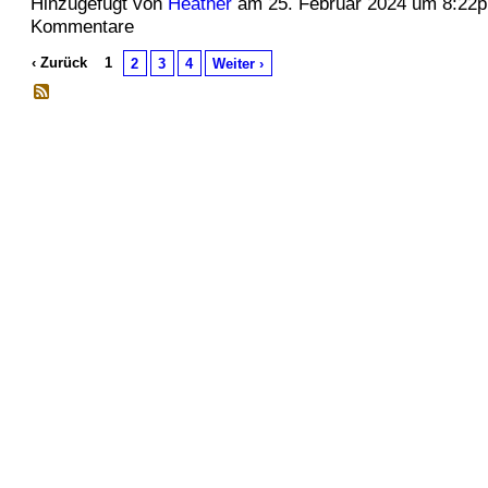
Hinzugefügt von
Heather
am 25. Februar 2024 um 8:22
Kommentare
‹ Zurück
1
2
3
4
Weiter ›
© 2026 Erstellt von
Jochen und Susanne Janus
. Powered by