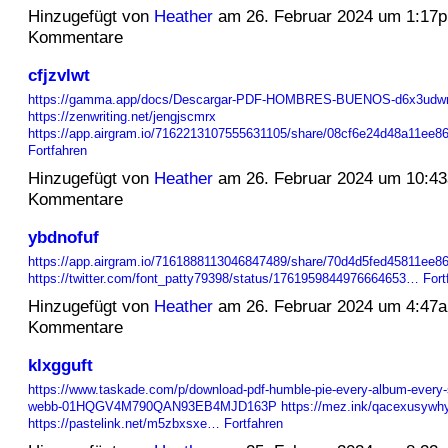
Hinzugefügt von
Heather
am 26. Februar 2024 um 1:17
Kommentare
cfjzvlwt
https://gamma.app/docs/Descargar-PDF-HOMBRES-BUENOS-d6x3udw
https://zenwriting.net/jengjscmrx
https://app.airgram.io/7162213107555631105/share/08cf6e24d48a11ee
Fortfahren
Hinzugefügt von
Heather
am 26. Februar 2024 um 10:4
Kommentare
ybdnofuf
https://app.airgram.io/7161888113046847489/share/70d4d5fed45811ee8
https://twitter.com/font_patty79398/status/1761959844976664653…
Fort
Hinzugefügt von
Heather
am 26. Februar 2024 um 4:47
Kommentare
klxgguft
https://www.taskade.com/p/download-pdf-humble-pie-every-album-every-
webb-01HQGV4M790QAN93EB4MJD163P
https://mez.ink/qacexusywh
https://pastelink.net/m5zbxsxe…
Fortfahren