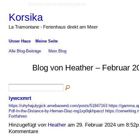
Erstellen Sie ein Ning-Netzwerk!
Korsika
La Tramontane - Ferienhaus direkt am Meer
Unser Haus
Meine Seite
Alle Blog-Beiträge
Mein Blog
Blog von Heather – Februar 2
iywcxmrt
https://uhyhajulygick.amebaownd.com/posts/51847163
https://gamma.a
Pdf-In-the-Distance-by-Hernan-Diaz-rog1xp0qkhpavzl
https://zenwriting
Fortfahren
Hinzugefügt von
Heather
am 29. Februar 2024 um 8:52
Kommentare