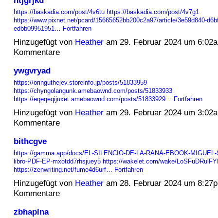
https://baskadia.com/post/4v6tu
https://baskadia.com/post/4v7g1
https://www.pixnet.net/pcard/15665652bb200c2a97/article/3e59d840-d6b
edbb09951951…
Fortfahren
Hinzugefügt von
Heather
am 29. Februar 2024 um 6:02
Kommentare
ywgvryad
https://oringuthejev.storeinfo.jp/posts/51833959
https://chyngolangunk.amebaownd.com/posts/51833933
https://eqeqeqijuxet.amebaownd.com/posts/51833929…
Fortfahren
Hinzugefügt von
Heather
am 29. Februar 2024 um 3:02
Kommentare
bithcgve
https://gamma.app/docs/EL-SILENCIO-DE-LA-RANA-EBOOK-MIGUEL-
libro-PDF-EP-mxotdd7rhsjuey5
https://wakelet.com/wake/LoSFuDRulF
https://zenwriting.net/fume4d6urf…
Fortfahren
Hinzugefügt von
Heather
am 28. Februar 2024 um 8:27
Kommentare
zbhaplna