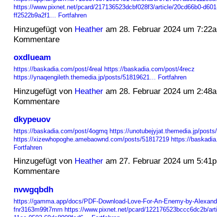
https://www.pixnet.net/pcard/217136523dcbf028f3/article/20cd66b0-d601
ff2522b9a2f1…
Fortfahren
Hinzugefügt von
Heather
am 28. Februar 2024 um 7:22
Kommentare
oxdlueam
https://baskadia.com/post/4real
https://baskadia.com/post/4recz
https://ynaqengileth.themedia.jp/posts/51819621…
Fortfahren
Hinzugefügt von
Heather
am 28. Februar 2024 um 2:48
Kommentare
dkypeuov
https://baskadia.com/post/4ogmq
https://unotubejyjat.themedia.jp/post
https://xizewhopoghe.amebaownd.com/posts/51817219
https://baskadi
Fortfahren
Hinzugefügt von
Heather
am 27. Februar 2024 um 5:41
Kommentare
nvwgqbdh
https://gamma.app/docs/PDF-Download-Love-For-An-Enemy-by-Alexander
fnr3163m99t7mrn
https://www.pixnet.net/pcard/122176523bccc6dc2b/art