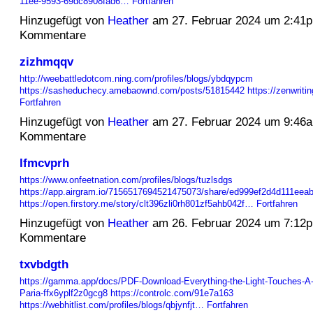
11ee-9593-69dc8908fad6…
Fortfahren
Hinzugefügt von
Heather
am 27. Februar 2024 um 2:41
Kommentare
zizhmqqv
http://weebattledotcom.ning.com/profiles/blogs/ybdqypcm
https://sasheduchecy.amebaownd.com/posts/51815442
https://zenwrit
Fortfahren
Hinzugefügt von
Heather
am 27. Februar 2024 um 9:46
Kommentare
lfmcvprh
https://www.onfeetnation.com/profiles/blogs/tuzlsdgs
https://app.airgram.io/7156517694521475073/share/ed999ef2d4d111eea
https://open.firstory.me/story/clt396zli0rh801zf5ahb042f…
Fortfahren
Hinzugefügt von
Heather
am 26. Februar 2024 um 7:12
Kommentare
txvbdgth
https://gamma.app/docs/PDF-Download-Everything-the-Light-Touches-A-
Paria-ffx6yplf2z0gcg8
https://controlc.com/91e7a163
https://webhitlist.com/profiles/blogs/qbjynfjt…
Fortfahren