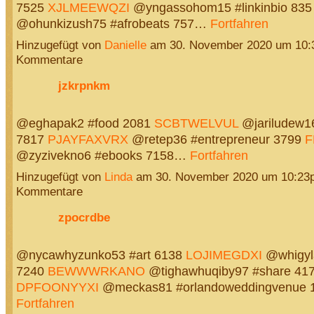
7525
XJLMEEWQZI
@yngassohom15 #linkinbio 83
@ohunkizush75 #afrobeats 757…
Fortfahren
Hinzugefügt von
Danielle
am 30. November 2020 um 10:
Kommentare
jzkrpnkm
@eghapak2 #food 2081
SCBTWELVUL
@jariludew1
7817
PJAYFAXVRX
@retep36 #entrepreneur 3799
F
@zyzivekno6 #ebooks 7158…
Fortfahren
Hinzugefügt von
Linda
am 30. November 2020 um 10:23
Kommentare
zpocrdbe
@nycawhyzunko53 #art 6138
LOJIMEGDXI
@whigyla
7240
BEWWWRKANO
@tighawhuqiby97 #share 41
DPFOONYYXI
@meckas81 #orlandoweddingvenue
Fortfahren