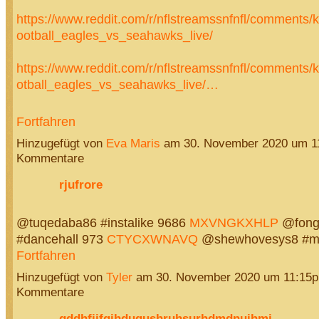
https://www.reddit.com/r/nflstreamssnfnfl/comments/k4
ootball_eagles_vs_seahawks_live/
https://www.reddit.com/r/nflstreamssnfnfl/comments/k4
otball_eagles_vs_seahawks_live/…
Fortfahren
Hinzugefügt von
Eva Maris
am 30. November 2020 um 1
Kommentare
rjufrore
@tuqedaba86 #instalike 9686
MXVNGKXHLP
@fongy
#dancehall 973
CTYCXWNAVQ
@shewhovesys8 #m
Fortfahren
Hinzugefügt von
Tyler
am 30. November 2020 um 11:15
Kommentare
gddhfijfgihdugushruhsurhdmdnuihmj