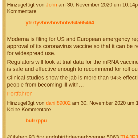
Hinzugefügt von
John
am 30. November 2020 um 10:14
Kommentare
ytrrtyvbnvbnvbnbv64565464
Moderna is filing for US and European emergency re
approval of its coronavirus vaccine so that it can b
for widespread use.
Regulators will look at trial data for the mRNA vaccine
is safe and effective enough to recommend for roll ou
Clinical studies show the jab is more than 94% effecti
people from becoming ill with…
Fortfahren
Hinzugefügt von
danil89002
am 30. November 2020 um 
Keine Kommentare
bulrrppu
@ifyhepi93 #orlandobirthdaypartyvenue 5063
TIAJF