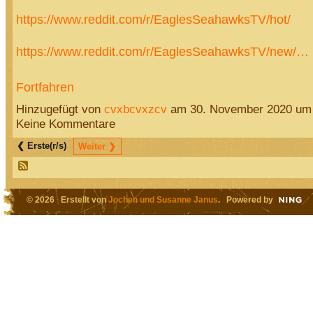
https://www.reddit.com/r/EaglesSeahawksTV/hot/
https://www.reddit.com/r/EaglesSeahawksTV/new/…
Fortfahren
Hinzugefügt von
cvxbcvxzcv
am 30. November 2020 um
Keine Kommentare
❮ Erste(r/s)
Weiter ❯
© 2026 Erstellt von
Jochen und Susanne Janus
. Powered by