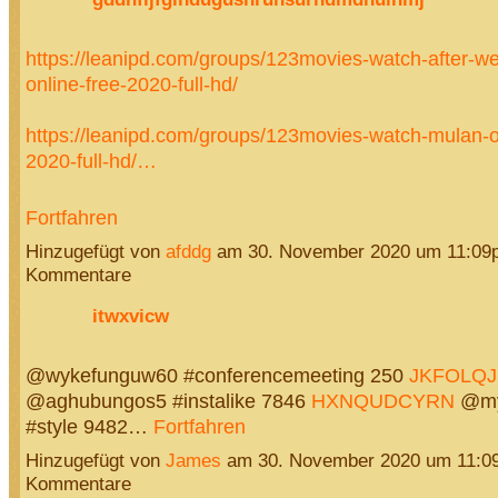
https://leanipd.com/groups/123movies-watch-after-we
online-free-2020-full-hd/
https://leanipd.com/groups/123movies-watch-mulan-on
2020-full-hd/…
Fortfahren
Hinzugefügt von
afddg
am 30. November 2020 um 11:09
Kommentare
itwxvicw
@wykefunguw60 #conferencemeeting 250
JKFOLQ
@aghubungos5 #instalike 7846
HXNQUDCYRN
@my
#style 9482…
Fortfahren
Hinzugefügt von
James
am 30. November 2020 um 11:0
Kommentare