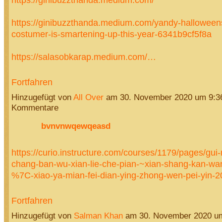
https://ginibuzzthanda.medium.com/yandy-halloweens
costumer-is-smartening-up-this-year-6341b9cf5f8a
https://salasobkarap.medium.com/…
Fortfahren
Hinzugefügt von
All Over
am 30. November 2020 um 9:3
Kommentare
bvnvnwqewqeasd
https://curio.instructure.com/courses/1179/pages/gui-
chang-ban-wu-xian-lie-che-pian-~xian-shang-kan-wa
%7C-xiao-ya-mian-fei-dian-ying-zhong-wen-pei-yin-
Fortfahren
Hinzugefügt von
Salman Khan
am 30. November 2020 u