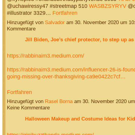
@uchawiressy47 #streetmap 510
WASBZSYRYV
@o
#illustrator 3329…
Fortfahren
Hinzugefügt von
Salvador
am 30. November 2020 um 10
Kommentare
Jill Biden, Joe’s chief protector, to step up as 
https://rabbinaim3.medium.com/
https://rabbinaim3.medium.com/influencer-26-is-foun
going-missing-over-thanksgiving-ca9e0422c7cf…
Fortfahren
Hinzugefügt von
Rasel Borna
am 30. November 2020 u
Keine Kommentare
Halloween Makeup and Costume Ideas for Kid
https://ginibuzzthanda.medium.com/