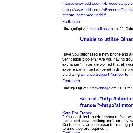
https://www.reddit.com/r/BreedersCupLi
https://www.reddit.com/r/BreedersCupL
stream_horserace_reddit/…
Fortfahren
Hinzugefügt von
mehedi hasan
am 31. Okt
Unable to utilize Bin
Have you purchased a new phone and are
verification problem? Are you having tro
exchange? If you are worried that all your
experience will be hampered with this p
via dialing
Binance Support Number
to fi
Fortfahren
Hinzugefügt von
btcexchnage
am 31. Oktob
<a href="http://slimto
france/">http://slimto
Keto Pro France
" You don't feel much improved. You wis
the expert says nothing isn't directly 
Continuously antidepressants, resting p
to time they are required…
Fortfahren