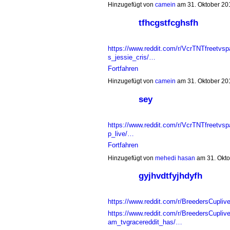
Hinzugefügt von
camein
am 31. Oktober 2
tfhcgstfcghsfh
https://www.reddit.com/r/VcrTNTfreetvsp
s_jessie_cris/…
Fortfahren
Hinzugefügt von
camein
am 31. Oktober 2
sey
https://www.reddit.com/r/VcrTNTfreetv
p_live/…
Fortfahren
Hinzugefügt von
mehedi hasan
am 31. Okt
gyjhvdtfyjhdyfh
https://www.reddit.com/r/BreedersCuplive
https://www.reddit.com/r/BreedersCupli
am_tvgracereddit_has/…