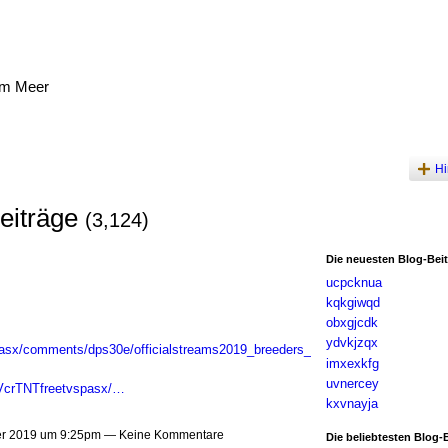
am Meer
Hi
eiträge
(3,124)
Die neuesten Blog-Bei
ucpcknua
kqkgiwqd
obxgjcdk
ydvkjzqx
pasx/comments/dps30e/officialstreams2019_breeders_
imxexkfg
uvnercey
r/VcrTNTfreetvspasx/…
kxvnayja
er 2019 um 9:25pm — Keine Kommentare
Die beliebtesten Blog-