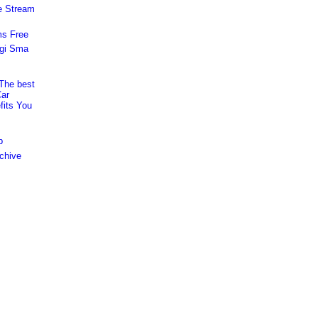
e Stream
ms Free
ogi Sma
The best
Car
fits You
p
chive