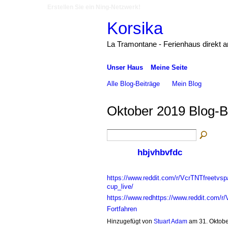
Erstellen Sie ein Ning-Netzwerk!
Korsika
La Tramontane - Ferienhaus direkt 
Unser Haus
Meine Seite
Alle Blog-Beiträge
Mein Blog
Oktober 2019 Blog-B
hbjvhbvfdc
https://www.reddit.com/r/VcrTNTfreetvs
cup_live/
https://www.redhttps://www.reddit.com/
Fortfahren
Hinzugefügt von
Stuart Adam
am 31. Oktob