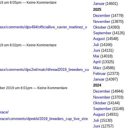
019 um 8:05pm — Keine Kommentare
Januar
(14601)
2025
Dezember
(14779)
November
(13870)
asx/comments/dps494/officiallive_xavier_martinez_v
Oktober
(14393)
September
(14126)
August
(14548)
Juli
(14166)
019 um 8:02pm — Keine Kommentare
Juni
(14131)
Mai
(14018)
April
(13325)
März
(14586)
spasx/comments/dps2wt/matchthread2019_breeders_cu
Februar
(12373)
Januar
(14397)
2024
ober 2019 um 8:01pm — Keine Kommentare
Dezember
(14944)
November
(13703)
Oktober
(14144)
September
(11148)
race/
August
(14931)
verace/comments/dprekb/2019_breeders_cup_live_stre
Juli
(15130)
Juni
(12757)