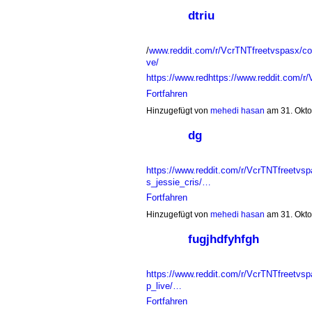
dtriu
/
www.reddit.com/r/VcrTNTfreetvspasx/co
ve/
https://www.redhttps://www.reddit.com/
Fortfahren
Hinzugefügt von
mehedi hasan
am 31. Okt
dg
https://www.reddit.com/r/VcrTNTfreetvsp
s_jessie_cris/…
Fortfahren
Hinzugefügt von
mehedi hasan
am 31. Okt
fugjhdfyhfgh
https://www.reddit.com/r/VcrTNTfreetv
p_live/…
Fortfahren