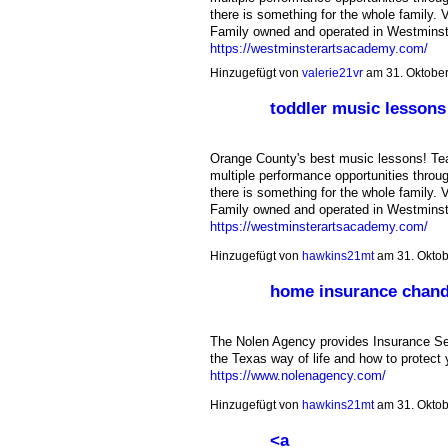
there is something for the whole family. 
Family owned and operated in Westminst
https://westminsterartsacademy.com/
Hinzugefügt von
valerie21vr
am 31. Oktobe
toddler music lessons
Orange County's best music lessons! Tea
multiple performance opportunities throu
there is something for the whole family. 
Family owned and operated in Westminst
https://westminsterartsacademy.com/
Hinzugefügt von
hawkins21mt
am 31. Okto
home insurance chandl
The Nolen Agency provides Insurance Ser
the Texas way of life and how to protect yo
https://www.nolenagency.com/
Hinzugefügt von
hawkins21mt
am 31. Okto
<a