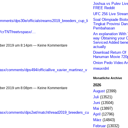
Joshua vs Pulev Liv
FREE Reddit
UFC 256 Live Strea
Soal Olimpiade Biol
mments/dps30e/officialstreams2019_breeders_cup_li
Tingkat Provinsi Dan
Pembahasan
r/VcrTNTfreetvspasx/…
An explanation With 
way Obtaining your 
Serviced Added bene
ober 2019 um 8:14pm — Keine Kommentare
actually
Download Return Of
Hanuman Movie 720
Onion Pedo Video Ar
mwuxrdnl
asx/comments/dps494/officiallive_xavier_martinez_v
Monatliche Archive
2026
ober 2019 um 8:08pm — Keine Kommentare
August
(2399)
Juli
(13521)
Juni
(13504)
Mai
(13897)
spasx/comments/dps2wt/matchthread2019_breeders_cu
April
(12796)
März
(14843)
Februar
(13032)