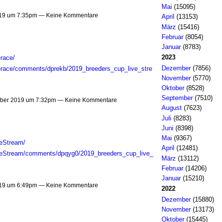
Mai
(15095)
019 um 7:35pm — Keine Kommentare
April
(13153)
März
(15416)
Februar
(8054)
Januar
(8783)
2023
race/
Dezember
(7856)
verace/comments/dprekb/2019_breeders_cup_live_stre
November
(5770)
Oktober
(8528)
September
(7510)
ober 2019 um 7:32pm — Keine Kommentare
August
(7623)
Juli
(8283)
Juni
(8398)
Mai
(9367)
veStream/
April
(12481)
iveStream/comments/dpqyg0/2019_breeders_cup_live_
März
(13112)
Februar
(14206)
Januar
(15210)
019 um 6:49pm — Keine Kommentare
2022
Dezember
(15880)
November
(13173)
Oktober
(15445)