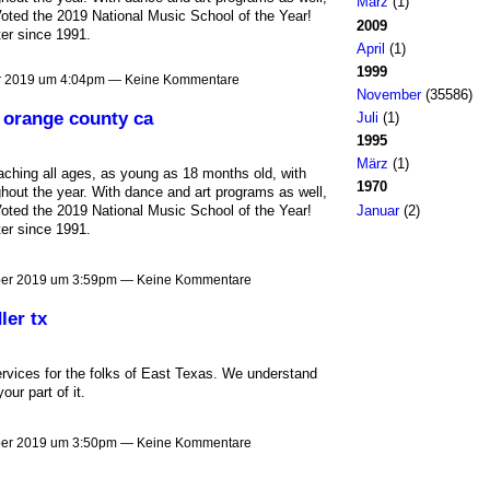
März
(1)
Voted the 2019 National Music School of the Year!
2009
er since 1991.
April
(1)
1999
r 2019 um 4:04pm — Keine Kommentare
November
(35586)
 orange county ca
Juli
(1)
1995
März
(1)
ching all ages, as young as 18 months old, with
1970
ghout the year. With dance and art programs as well,
Januar
(2)
Voted the 2019 National Music School of the Year!
er since 1991.
ber 2019 um 3:59pm — Keine Kommentare
er tx
vices for the folks of East Texas. We understand
ur part of it.
ber 2019 um 3:50pm — Keine Kommentare