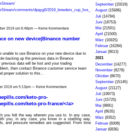
veStream/
September
(15019)
iveStream/comments/dpqyg0/2019_breeders_cup_live_
August
(15686)
Juli
(14784)
Juni
(18753)
Mai
(21501)
ober 2019 um 6:48pm — Keine Kommentare
April
(21500)
ance on new device|Binance number
März
(16925)
Februar
(16284)
Januar
(9013)
 unable to use Binance on your new device due to
2021
uble backing up the previous data in Binance
 previous data will be lost and your trading
Dezember
(14277)
roblem, then contact Binance customer service team
November
(8278)
nd proper solution to this…
Oktober
(8670)
September
(15145)
er 2019 um 5:13pm — Keine Kommentare
August
(21127)
Juli
(19973)
nepills.com/keto-pro-
Juni
(15725)
nepills.com/keto-pro-france/</a>
Mai
(9891)
April
(8635)
h you felt the way wherein you use to. In any case,
März
(8352)
with you; in any case, you know in a startling way.
ills, and pressure remedies are suggested. From time
Februar
(6008)
Januar
(6836)