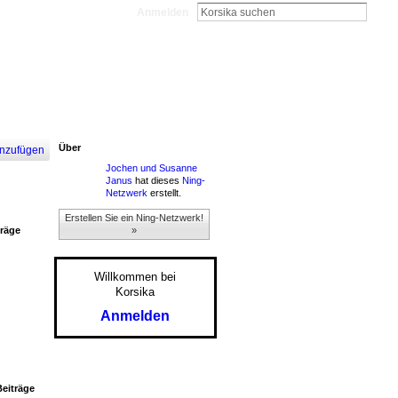
Anmelden
Über
nzufügen
Jochen und Susanne
Janus
hat dieses
Ning-
Netzwerk
erstellt.
Erstellen Sie ein Ning-Netzwerk!
träge
»
Willkommen bei
Korsika
Anmelden
Beiträge