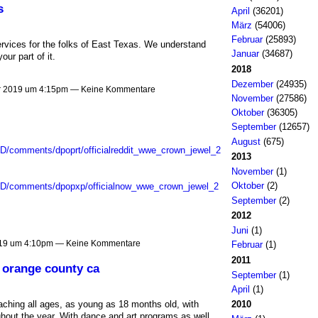
s
April
(36201)
März
(54006)
Februar
(25893)
vices for the folks of East Texas. We understand
Januar
(34687)
ur part of it.
2018
Dezember
(24935)
r 2019 um 4:15pm — Keine Kommentare
November
(27586)
Oktober
(36305)
September
(12657)
August
(675)
HD/comments/dpoprt/officialreddit_wwe_crown_jewel_2
2013
November
(1)
Oktober
(2)
mHD/comments/dpopxp/officialnow_wwe_crown_jewel_2
September
(2)
2012
Juni
(1)
019 um 4:10pm — Keine Kommentare
Februar
(1)
2011
 orange county ca
September
(1)
April
(1)
ching all ages, as young as 18 months old, with
2010
ghout the year. With dance and art programs as well,