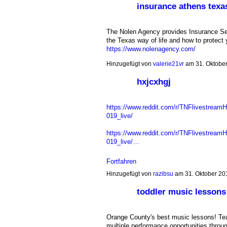
insurance athens texa
The Nolen Agency provides Insurance Ser
the Texas way of life and how to protect yo
https://www.nolenagency.com/
Hinzugefügt von
valerie21vr
am 31. Oktobe
hxjcxhgj
https://www.reddit.com/r/TNFlivestream
019_live/
https://www.reddit.com/r/TNFlivestrea
019_live/…
Fortfahren
Hinzugefügt von
razibsu
am 31. Oktober 2
toddler music lessons
Orange County's best music lessons! Tea
multiple performance opportunities throu