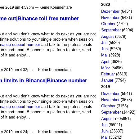
2020
ber 2019 um 4:59pm — Keine Kommentare
Dezember
(6434)
November
(6421)
ime out|Binance toll free number
Oktober
(7792)
September
(6204)
ut and you don’t know what to do next as you are not
August
(3679)
finite solutions to your single problem when session
Juli
(5539)
inance support number
and talk to the professionals
Juni
(5269)
in short span. Binance is a platform to store, send
 of it and enjoy…
Mai
(3928)
April
(3626)
März
(5496)
er 2019 um 4:32pm — Keine Kommentare
Februar
(8513)
on limits in Binance|Binance number
Januar
(7794)
2019
Dezember
(5841)
ut and you don’t know what to do next as you are not
November
(3675)
finite solutions to your single problem when session
Oktober
(3155)
inance support number
and talk to the professionals
in short span. Binance is a platform to store, send
September
(14492)
 of it and enjoy…
August
(205651)
Juli
(86021)
Juni
(23837)
er 2019 um 4:24pm — Keine Kommentare
Mai
(35242)