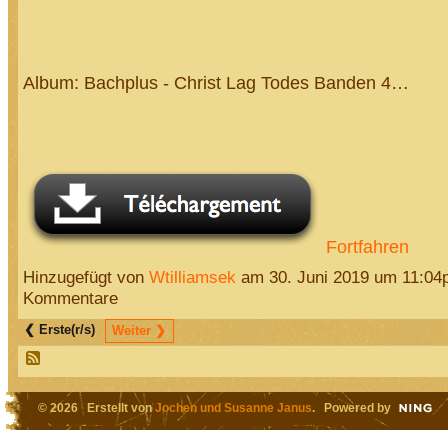
Album: Bachplus - Christ Lag Todes Banden 4…
Fortfahren
Hinzugefügt von
Wtilliamsek
am 30. Juni 2019 um 11:0
Kommentare
❮ Erste(r/s)
Weiter ❯
© 2026 Erstellt von
Jochen und Susanne Janus
. Powered by