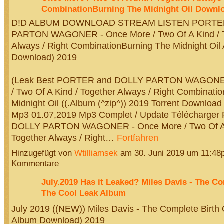
CombinationBurning The Midnight Oil Downlo
D!D ALBUM DOWNLOAD STREAM LISTEN PORTER
PARTON WAGONER - Once More / Two Of A Kind / 
Always / Right CombinationBurning The Midnight Oil
Download) 2019
(Leak Best PORTER and DOLLY PARTON WAGONER
/ Two Of A Kind / Together Always / Right Combinati
Midnight Oil ((.Album (^zip^)) 2019 Torrent Download
Mp3 01.07,2019 Mp3 Complet / Update Télécharge
DOLLY PARTON WAGONER - Once More / Two Of A 
Together Always / Right…
Fortfahren
Hinzugefügt von
Wtilliamsek
am 30. Juni 2019 um 11:4
Kommentare
July.2019 Has it Leaked? Miles Davis - The Co
The Cool Leak Album
July 2019 ((NEW)) Miles Davis - The Complete Birth
Album Download) 2019